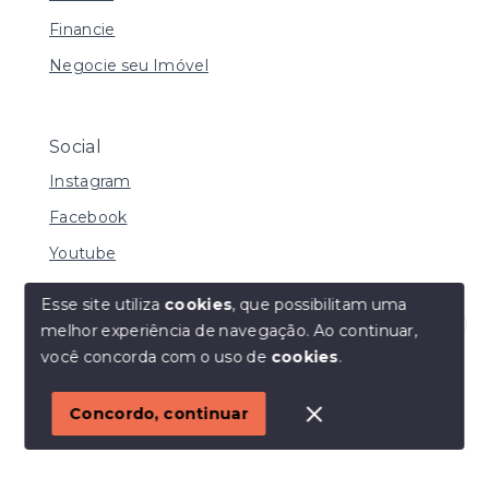
Financie
Negocie seu Imóvel
Social
Instagram
Facebook
Youtube
Esse site utiliza
cookies
, que possibilitam uma
melhor experiência de navegação.
Ao continuar,
© Copyright 2026 - I URBE CONSULTORIA
Olá! Estamos disponíveis para te ajudar.
você concorda com o uso de
cookies
.
IMOBILIÁRIA | CRECI 33.934 J - Todos os direitos
reservados
1
Concordo, continuar
SITE PARA IMOBILIARIA