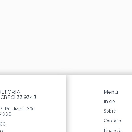
ULTORIA
Menu
 CRECI 33.934 J
Início
13, Perdizes - São
Sobre
6-000
Contato
900
Financie
701