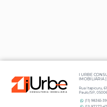
I URBE CONS
IMOBILIÁRIA |
Rua Itapicuru, 6
Paulo/SP, 0500
(11) 98365-3
(11) 97277-4