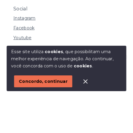
Social
Instagram
Facebook
Youtube
Esse site utiliza
cookies
, que possibilitam uma
melhor experiência de navegação.
Ao continuar,
© Copyright 2026 - I URBE CONSULTORIA
Olá! Estamos disponíveis para te ajudar.
você concorda com o uso de
cookies
.
IMOBILIÁRIA | CRECI 33.934 J - Todos os direitos
reservados
1
Concordo, continuar
SITE PARA IMOBILIARIA
Início
Histórico
Favoritos