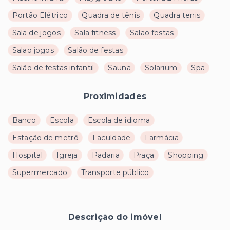
Portão Elétrico
Quadra de tênis
Quadra tenis
Sala de jogos
Sala fitness
Salao festas
Salao jogos
Salão de festas
Salão de festas infantil
Sauna
Solarium
Spa
Proximidades
Banco
Escola
Escola de idioma
Estação de metrô
Faculdade
Farmácia
Hospital
Igreja
Padaria
Praça
Shopping
Supermercado
Transporte público
Descrição do imóvel