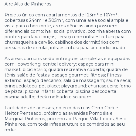
Aire Alto de Pinheiros
Projeto único com apartamentos de 123m² e 167m²,
coberturas 244m² e 305m², com uma área social ampla e
vista para o horizonte, as residências ainda possuem
diferenciais como: hall social privativo, cozinha aberta com
pontos para lava-louças, terraço com infraestrutura para
churrasqueira a carvão, caixilhos dos dormitórios com
persianas de enrolar, infraestrutura para ar condicionado.
As áreas comuns serão entregues completas e equipadas
com : coworking; central delivery; espaço para mini
market; bicicletário; quadra recreativa coberta; quadra de
tênis: salão de festas; espaço gourmet; fitness; fitness
externo; espaço descanso; sala de massagem; sauna seca;
brinquedoteca; pet place; playground; churrasqueira; forno
de pizza; piscina infantil coberta; piscina descoberta;
piscina adulto; deck molhado e solarium.
Facilidades de acessos, no eixo das ruas Cerro Corá e
Heitor Penteado, próximo as avenidas Pompéia e
Marginal Pinheiros, próximo ao Parque Villa-Lobos, Sesc
Pinheiros, com toda infraestrutura de comércios ao seu
redor.