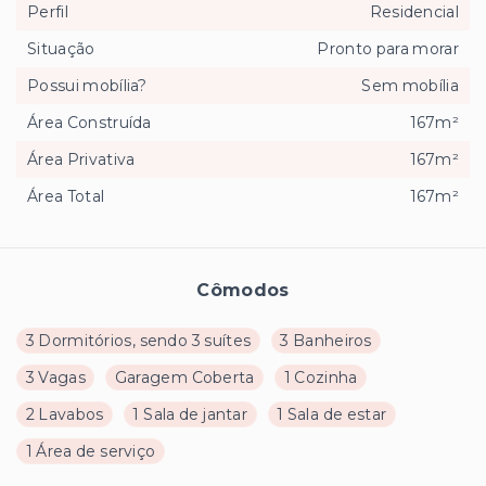
Perfil
Residencial
Situação
Pronto para morar
Possui mobília?
Sem mobília
Área Construída
167m²
Área Privativa
167m²
Área Total
167m²
Cômodos
3 Dormitórios, sendo 3 suítes
3 Banheiros
3 Vagas
Garagem Coberta
1 Cozinha
2 Lavabos
1 Sala de jantar
1 Sala de estar
1 Área de serviço