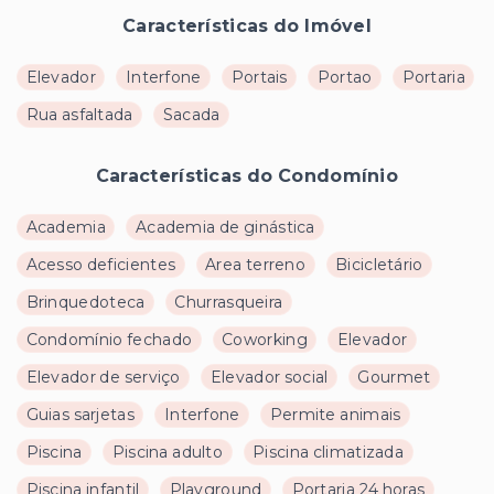
Características do Imóvel
Elevador
Interfone
Portais
Portao
Portaria
Rua asfaltada
Sacada
Características do Condomínio
Academia
Academia de ginástica
Acesso deficientes
Area terreno
Bicicletário
Brinquedoteca
Churrasqueira
Condomínio fechado
Coworking
Elevador
Elevador de serviço
Elevador social
Gourmet
Guias sarjetas
Interfone
Permite animais
Piscina
Piscina adulto
Piscina climatizada
Piscina infantil
Playground
Portaria 24 horas