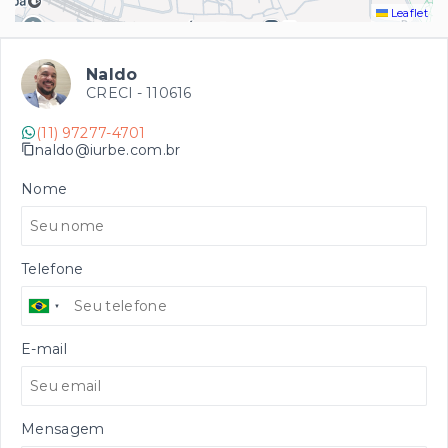
Leaflet
Naldo
CRECI -
110616
(11) 97277-4701
naldo@iurbe.com.br
Nome
Telefone
E-mail
Mensagem