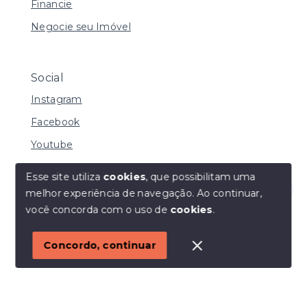
Financie
Negocie seu Imóvel
Social
Instagram
Facebook
Youtube
Esse site utiliza
cookies
, que possibilitam uma
melhor experiência de navegação.
Ao continuar,
© Copyright 2026 - I URBE CONSULTORIA
Olá! Estamos disponíveis para te ajudar.
você concorda com o uso de
cookies
.
IMOBILIÁRIA | CRECI 33.934 J - Todos os direitos
reservados
1
Concordo, continuar
SITE PARA IMOBILIARIA