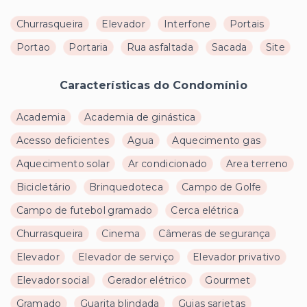
Churrasqueira
Elevador
Interfone
Portais
Portao
Portaria
Rua asfaltada
Sacada
Site
Características do Condomínio
Academia
Academia de ginástica
Acesso deficientes
Agua
Aquecimento gas
Aquecimento solar
Ar condicionado
Area terreno
Bicicletário
Brinquedoteca
Campo de Golfe
Campo de futebol gramado
Cerca elétrica
Churrasqueira
Cinema
Câmeras de segurança
Elevador
Elevador de serviço
Elevador privativo
Elevador social
Gerador elétrico
Gourmet
Gramado
Guarita blindada
Guias sarjetas