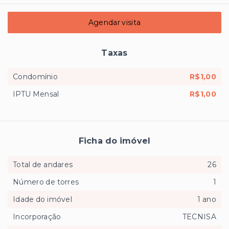
Agendar visita
Taxas
Condomínio
R$1,00
IPTU Mensal
R$1,00
Ficha do imóvel
Total de andares
26
Número de torres
1
Idade do imóvel
1 ano
Incorporação
TECNISA