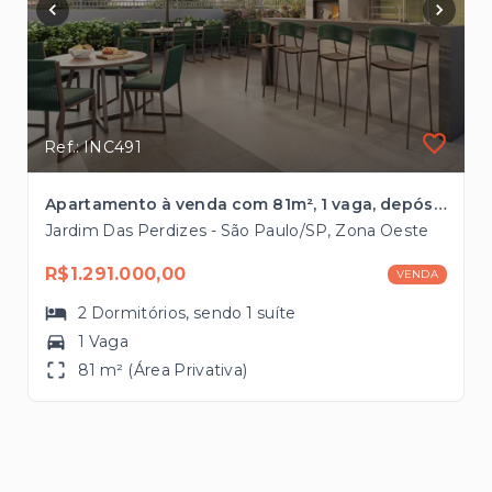
Ref.: INC491
Apartamento à venda com 81m², 1 vaga, depósito no Jardim das Perdizes
Jardim Das Perdizes - São Paulo/SP, Zona Oeste
R$1.291.000,00
VENDA
2
Dormitórios
, sendo
1
suíte
1 Vaga
81 m² (Área Privativa)