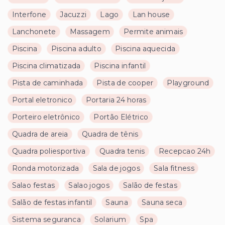
Interfone
Jacuzzi
Lago
Lan house
Lanchonete
Massagem
Permite animais
Piscina
Piscina adulto
Piscina aquecida
Piscina climatizada
Piscina infantil
Pista de caminhada
Pista de cooper
Playground
Portal eletronico
Portaria 24 horas
Porteiro eletrônico
Portão Elétrico
Quadra de areia
Quadra de tênis
Quadra poliesportiva
Quadra tenis
Recepcao 24h
Ronda motorizada
Sala de jogos
Sala fitness
Salao festas
Salao jogos
Salão de festas
Salão de festas infantil
Sauna
Sauna seca
Sistema seguranca
Solarium
Spa