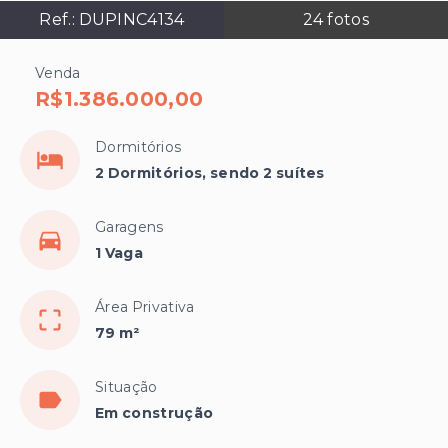
Ref.:
DUPINC4134
24
fotos
Venda
R$1.386.000,00
Dormitórios
2 Dormitórios, sendo 2 suítes
Garagens
1 Vaga
Área Privativa
79 m²
Situação
Em construção