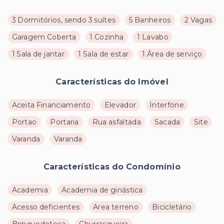
3 Dormitórios, sendo 3 suítes
5 Banheiros
2 Vagas
Garagem Coberta
1 Cozinha
1 Lavabo
1 Sala de jantar
1 Sala de estar
1 Área de serviço
Características do Imóvel
Aceita Financiamento
Elevador
Interfone
Portao
Portaria
Rua asfaltada
Sacada
Site
Varanda
Varanda
Características do Condomínio
Academia
Academia de ginástica
Acesso deficientes
Area terreno
Bicicletário
Brinquedoteca
Churrasqueira