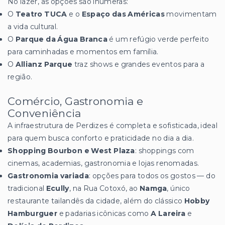
No lazer, as opções são inúmeras:
O
Teatro TUCA
e o
Espaço das Américas
movimentam
a vida cultural.
O
Parque da Água Branca
é um refúgio verde perfeito
para caminhadas e momentos em família.
O
Allianz Parque
traz shows e grandes eventos para a
região.
Comércio, Gastronomia e
Conveniência
A infraestrutura de Perdizes é completa e sofisticada, ideal
para quem busca conforto e praticidade no dia a dia.
Shopping Bourbon e West Plaza
: shoppings com
cinemas, academias, gastronomia e lojas renomadas.
Gastronomia variada
: opções para todos os gostos — do
tradicional
Ecully
, na Rua Cotoxó, ao
Namga
, único
restaurante tailandês da cidade, além do clássico
Hobby
Hamburguer
e padarias icônicas como
A Lareira
e