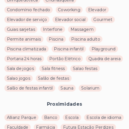
Condomínio fechado
Coworking
Elevador
Elevador de serviço
Elevador social
Gourmet
Guias sarjetas
Interfone
Massagem
Permite animais
Piscina
Piscina adulto
Piscina climatizada
Piscina infantil
Playground
Portaria 24 horas
Portão Elétrico
Quadra de areia
Sala de jogos
Sala fitness
Salao festas
Salao jogos
Salão de festas
Salão de festas infantil
Sauna
Solarium
Proximidades
Allianz Parque
Banco
Escola
Escola de idioma
Faculdade
Farmácia
Futura Estação Perdizes