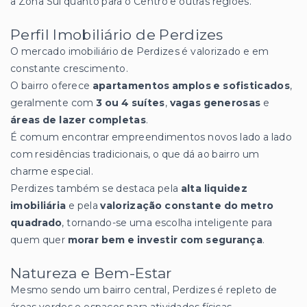
a Zona Sul quanto para o Centro e outras regiões.
Perfil Imobiliário de Perdizes
O mercado imobiliário de Perdizes é valorizado e em
constante crescimento.
O bairro oferece
apartamentos amplos e sofisticados
,
geralmente com
3 ou 4 suítes
,
vagas generosas
e
áreas de lazer completas
.
É comum encontrar empreendimentos novos lado a lado
com residências tradicionais, o que dá ao bairro um
charme especial.
Perdizes também se destaca pela
alta liquidez
imobiliária
e pela
valorização constante do metro
quadrado
, tornando-se uma escolha inteligente para
quem quer
morar bem e investir com segurança
.
Natureza e Bem-Estar
Mesmo sendo um bairro central, Perdizes é repleto de
áreas verdes e espaços para atividades físicas.