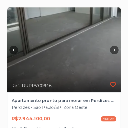
Ref.: DUPRVC0946
Apartamento pronto para morar em Perdizes com 3 suítes à venda, 162m² à 2 quadras da Avenida Sumaré
Perdizes - São Paulo/SP, Zona Oeste
R$2.944.100,00
VENDA