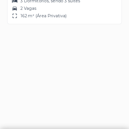
3
Dormitórios
, sendo
3
suítes
2 Vagas
162 m² (Área Privativa)