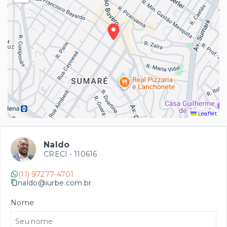
Leaflet
Naldo
CRECI -
110616
(11) 97277-4701
naldo@iurbe.com.br
Nome