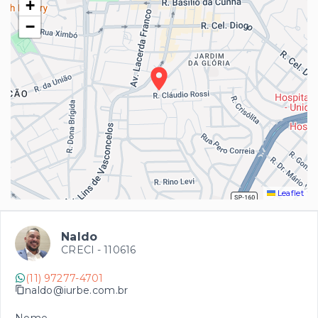
+
−
Leaflet
Naldo
CRECI -
110616
(11) 97277-4701
naldo@iurbe.com.br
Nome