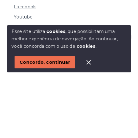
Facebook
Youtube
Esse site utiliza
cookies
, que possibilitam uma
melhor experiência de navegação.
Ao continuar,
© Copyright 2026 - I URBE CONSULTORIA
Olá! Estamos disponíveis para te ajudar.
você concorda com o uso de
cookies
.
IMOBILIÁRIA | CRECI 33.934 J - Todos os direitos
reservados
1
Concordo, continuar
SITE PARA IMOBILIARIA
Início
Histórico
Favoritos