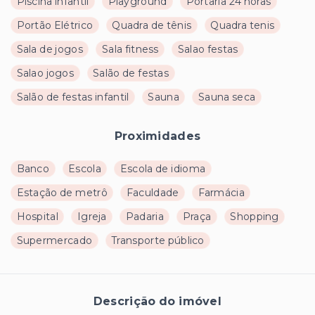
Piscina infantil
Playground
Portaria 24 horas
Portão Elétrico
Quadra de tênis
Quadra tenis
Sala de jogos
Sala fitness
Salao festas
Salao jogos
Salão de festas
Salão de festas infantil
Sauna
Sauna seca
Proximidades
Banco
Escola
Escola de idioma
Estação de metrô
Faculdade
Farmácia
Hospital
Igreja
Padaria
Praça
Shopping
Supermercado
Transporte público
Descrição do imóvel