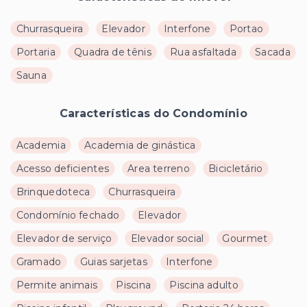
Churrasqueira
Elevador
Interfone
Portao
Portaria
Quadra de tênis
Rua asfaltada
Sacada
Sauna
Características do Condomínio
Academia
Academia de ginástica
Acesso deficientes
Area terreno
Bicicletário
Brinquedoteca
Churrasqueira
Condomínio fechado
Elevador
Elevador de serviço
Elevador social
Gourmet
Gramado
Guias sarjetas
Interfone
Permite animais
Piscina
Piscina adulto