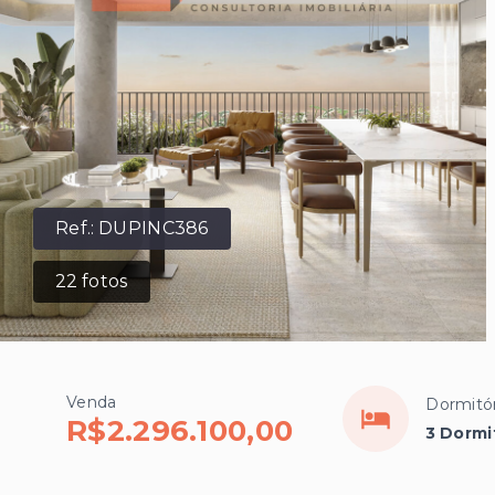
Ref.:
DUPINC386
22
fotos
Venda
Dormitór
R$2.296.100,00
3 Dormit