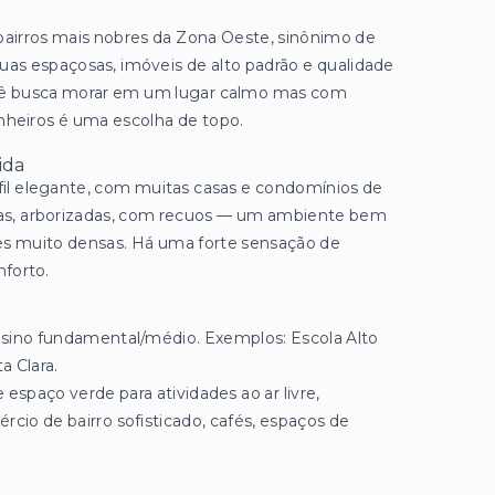
bairros mais nobres da Zona Oeste, sinônimo de
ruas espaçosas, imóveis de alto padrão e qualidade
ocê busca morar em um lugar calmo mas com
inheiros é uma escolha de topo.
ida
erfil elegante, com muitas casas e condomínios de
rgas, arborizadas, com recuos — um ambiente bem
ões muito densas. Há uma forte sensação de
nforto.
 ensino fundamental/médio. Exemplos: Escola Alto
a Clara.
 espaço verde para atividades ao ar livre,
io de bairro sofisticado, cafés, espaços de