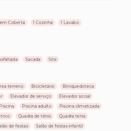
em Coberta
1 Cozinha
1 Lavabo
asfaltada
Sacada
Site
rea terreno
Bicicletário
Brinquedoteca
or
Elevador de serviço
Elevador social
Piscina
Piscina adulto
Piscina climatizada
trico
Quadra de tênis
Quadra tenis
alão de festas
Salão de festas infantil