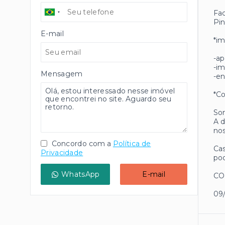
Fac
Pin
E-mail
*im
-ap
-im
Mensagem
-en
*Co
Som
A d
nos
Concordo com a
Política de
Cas
Privacidade
pod
WhatsApp
E-mail
CO
09