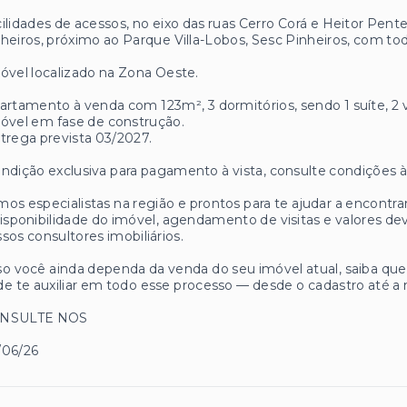
ilidades de acessos, no eixo das ruas Cerro Corá e Heitor Pen
heiros, próximo ao Parque Villa-Lobos, Sesc Pinheiros, com tod
óvel localizado na Zona Oeste.
artamento à venda com 123m², 3 dormitórios, sendo 1 suíte, 2
óvel em fase de construção.
trega prevista 03/2027.
ndição exclusiva para pagamento à vista, consulte condições à
os especialistas na região e prontos para te ajudar a encontrar
isponibilidade do imóvel, agendamento de visitas e valores
sos consultores imobiliários.
o você ainda dependa da venda do seu imóvel atual, saiba q
e te auxiliar em todo esse processo — desde o cadastro até a 
NSULTE NOS
/06/26