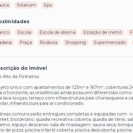
auna
Solarium
Spa
oximidades
anco
Escola
Escola de idioma
Estação de metrô
F
adaria
Praça
Rodovia
Shopping
Supermercado
scrição do imóvel
e Alto de Pinheiros
jeto único com apartamentos de 123m² e 167m², coberturas 2
a o horizonte, as residências ainda possuem diferenciais como: 
a lava-louças, terraço com infraestrutura para churrasqueira a 
olar, infraestrutura para ar condicionado.
áreas comuns serão entregues completas e equipadas com : cow
ket; bicicletário; quadra recreativa coberta; quadra de tênis: sa
erno; espaço descanso; sala de massagem; sauna seca; brinque
no de pizza; piscina infantil coberta; piscina descoberta; pisci