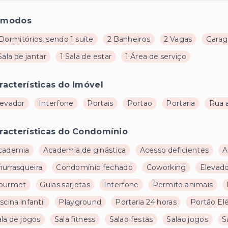
ômodos
Dormitórios, sendo 1 suíte
2 Banheiros
2 Vagas
Garag
Sala de jantar
1 Sala de estar
1 Área de serviço
racterísticas do Imóvel
levador
Interfone
Portais
Portao
Portaria
Rua 
racterísticas do Condomínio
cademia
Academia de ginástica
Acesso deficientes
A
hurrasqueira
Condomínio fechado
Coworking
Elevad
ourmet
Guias sarjetas
Interfone
Permite animais
scina infantil
Playground
Portaria 24 horas
Portão Elé
la de jogos
Sala fitness
Salao festas
Salao jogos
S