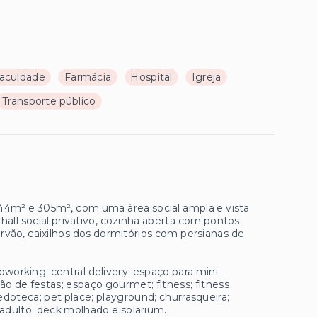
aculdade
Farmácia
Hospital
Igreja
Transporte público
44m² e 305m², com uma área social ampla e vista
hall social privativo, cozinha aberta com pontos
carvão, caixilhos dos dormitórios com persianas de
orking; central delivery; espaço para mini
lão de festas; espaço gourmet; fitness; fitness
doteca; pet place; playground; churrasqueira;
na adulto; deck molhado e solarium.