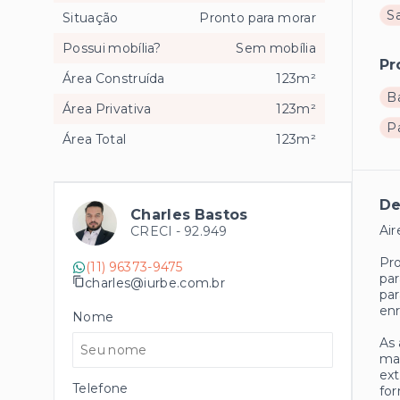
S
Situação
Pronto para morar
Possui mobília?
Sem mobília
Pr
Área Construída
123m²
B
Área Privativa
123m²
P
Área Total
123m²
De
Charles Bastos
Air
CRECI -
92.949
Pro
(11) 96373-9475
par
charles@iurbe.com.br
par
enr
Nome
As 
mar
ext
Telefone
for