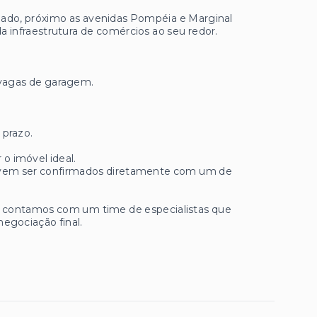
teado, próximo as avenidas Pompéia e Marginal
a infraestrutura de comércios ao seu redor.
 vagas de garagem.
 prazo.
 o imóvel ideal.
 devem ser confirmados diretamente com um de
ue contamos com um time de especialistas que
negociação final.