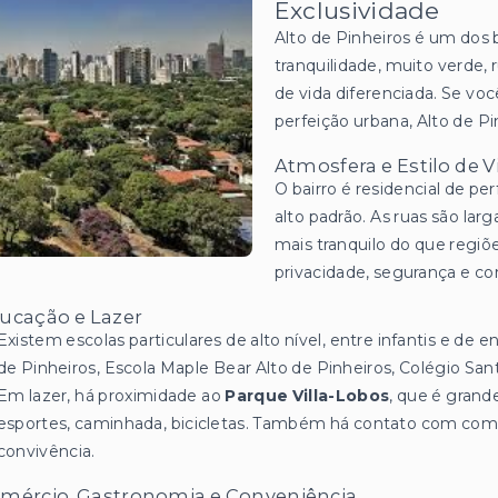
Exclusividade
Alto de Pinheiros é um dos 
tranquilidade, muito verde, 
de vida diferenciada. Se v
perfeição urbana, Alto de P
Atmosfera e Estilo de V
O bairro é residencial de p
alto padrão. As ruas são la
mais tranquilo do que regi
privacidade, segurança e co
ucação e Lazer
Existem escolas particulares de alto nível, entre infantis e de
de Pinheiros, Escola Maple Bear Alto de Pinheiros, Colégio Sant
Em lazer, há proximidade ao
Parque Villa-Lobos
, que é grande
esportes, caminhada, bicicletas. Também há contato com comérc
convivência.
mércio, Gastronomia e Conveniência