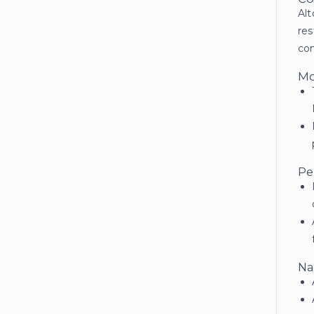
Alt
res
com
Mo
Pe
Na