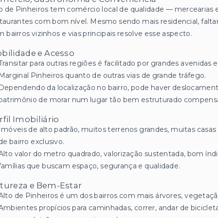
o de Pinheiros tem comércio local de qualidade — mercearias es
taurantes com bom nível. Mesmo sendo mais residencial, fal
 bairros vizinhos e vias principais resolve esse aspecto.
bilidade e Acesso
Transitar para outras regiões é facilitado por grandes avenidas
Marginal Pinheiros quanto de outras vias de grande tráfego.
Dependendo da localização no bairro, pode haver deslocamen
patrimônio de morar num lugar tão bem estruturado compensa 
rfil Imobiliário
Imóveis de alto padrão, muitos terrenos grandes, muitas casa
de bairro exclusivo.
Alto valor do metro quadrado, valorização sustentada, bom ín
famílias que buscam espaço, segurança e qualidade.
tureza e Bem-Estar
Alto de Pinheiros é um dos bairros com mais árvores, vegetaç
Ambientes propícios para caminhadas, correr, andar de bicicleta