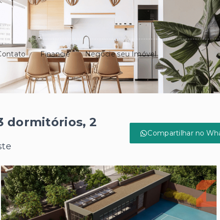
Contato
Financie
Negocie seu Imóvel
 dormitórios, 2
Compartilhar no Wh
ste