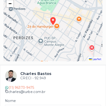
−
Leaflet
Charles Bastos
CRECI -
92.949
(11) 96373-9475
charles@iurbe.com.br
Nome