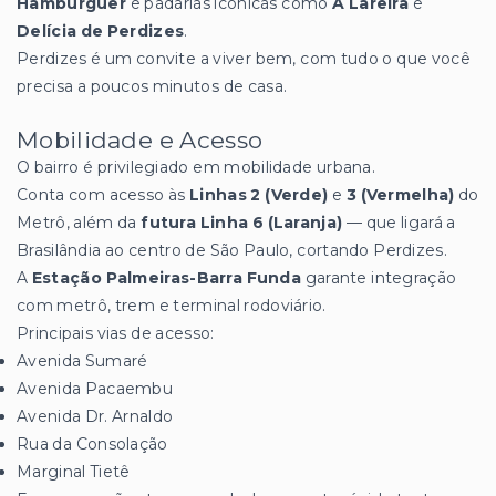
Hamburguer
e padarias icônicas como
A Lareira
e
Delícia de Perdizes
.
Perdizes é um convite a viver bem, com tudo o que você
precisa a poucos minutos de casa.
Mobilidade e Acesso
O bairro é privilegiado em mobilidade urbana.
Conta com acesso às
Linhas 2 (Verde)
e
3 (Vermelha)
do
Metrô, além da
futura Linha 6 (Laranja)
— que ligará a
Brasilândia ao centro de São Paulo, cortando Perdizes.
A
Estação Palmeiras-Barra Funda
garante integração
com metrô, trem e terminal rodoviário.
Principais vias de acesso:
Avenida Sumaré
Avenida Pacaembu
Avenida Dr. Arnaldo
Rua da Consolação
Marginal Tietê