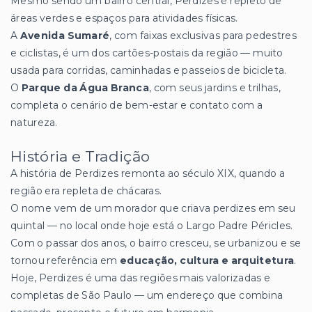
Mesmo sendo um bairro central, Perdizes é repleto de
áreas verdes e espaços para atividades físicas.
A
Avenida Sumaré
, com faixas exclusivas para pedestres
e ciclistas, é um dos cartões-postais da região — muito
usada para corridas, caminhadas e passeios de bicicleta.
O
Parque da Água Branca
, com seus jardins e trilhas,
completa o cenário de bem-estar e contato com a
natureza.
História e Tradição
A história de Perdizes remonta ao século XIX, quando a
região era repleta de chácaras.
O nome vem de um morador que criava perdizes em seu
quintal — no local onde hoje está o Largo Padre Péricles.
Com o passar dos anos, o bairro cresceu, se urbanizou e se
tornou referência em
educação, cultura e arquitetura
.
Hoje, Perdizes é uma das regiões mais valorizadas e
completas de São Paulo — um endereço que combina