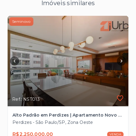
Imóveis similares
Seminovo
Ref.: NST013
Alto Padrão em Perdizes | Apartamento Novo com 3 Suítes e Quadra de Tênis
Perdizes - São Paulo/SP, Zona Oeste
R$2.250.000,00
VENDA