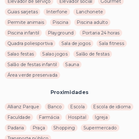
Elevador de serviço
Elevador social
Gourmet
Guias sarjetas
Interfone
Lanchonete
Permite animais
Piscina
Piscina adulto
Piscina infantil
Playground
Portaria 24 horas
Quadra poliesportiva
Sala de jogos
Sala fitness
Salao festas
Salao jogos
Salão de festas
Salão de festas infantil
Sauna
Área verde preservada
Proximidades
Allianz Parque
Banco
Escola
Escola de idioma
Faculdade
Farmácia
Hospital
Igreja
Padaria
Praça
Shopping
Supermercado
Transporte público