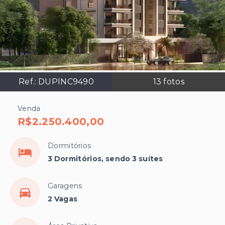
Ref.:
DUPINC9490
13
fotos
Venda
R$2.250.400,00
Dormitórios
3 Dormitórios, sendo 3 suítes
Garagens
2 Vagas