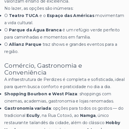
valorizam ensino de excelência.
No lazer, as opções são inúmeras:
O
Teatro TUCA
e o
Espaço das Américas
movimentam
a vida cultural.
O
Parque da Água Branca
é um refúgio verde perfeito
para caminhadas e momentos em família.
O
Allianz Parque
traz shows e grandes eventos para a
região.
Comércio, Gastronomia e
Conveniência
A infraestrutura de Perdizes é completa e sofisticada, ideal
para quem busca conforto e praticidade no dia a dia.
Shopping Bourbon e West Plaza
: shoppings com
cinemas, academias, gastronomia e lojas renomadas.
Gastronomia variada
: opções para todos os gostos — do
tradicional
Ecully
, na Rua Cotoxó, ao
Namga
, único
restaurante tailandês da cidade, além do clássico
Hobby