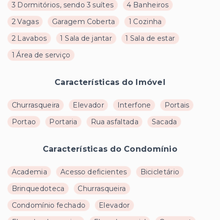
3 Dormitórios, sendo 3 suítes
4 Banheiros
2 Vagas
Garagem Coberta
1 Cozinha
2 Lavabos
1 Sala de jantar
1 Sala de estar
1 Área de serviço
Características do Imóvel
Churrasqueira
Elevador
Interfone
Portais
Portao
Portaria
Rua asfaltada
Sacada
Características do Condomínio
Academia
Acesso deficientes
Bicicletário
Brinquedoteca
Churrasqueira
Condomínio fechado
Elevador