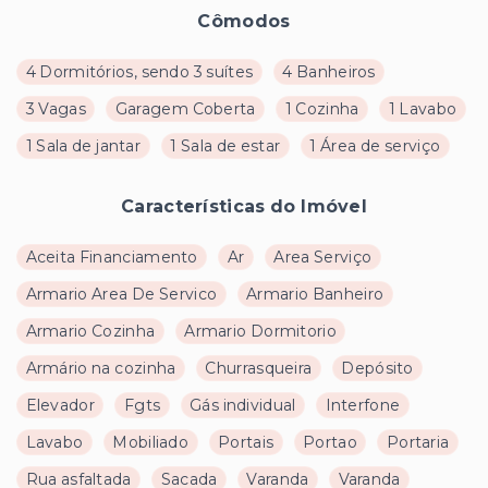
Cômodos
4 Dormitórios, sendo 3 suítes
4 Banheiros
3 Vagas
Garagem Coberta
1 Cozinha
1 Lavabo
1 Sala de jantar
1 Sala de estar
1 Área de serviço
Características do Imóvel
Aceita Financiamento
Ar
Area Serviço
Armario Area De Servico
Armario Banheiro
Armario Cozinha
Armario Dormitorio
Armário na cozinha
Churrasqueira
Depósito
Elevador
Fgts
Gás individual
Interfone
Lavabo
Mobiliado
Portais
Portao
Portaria
Rua asfaltada
Sacada
Varanda
Varanda