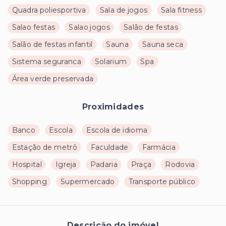
Quadra poliesportiva
Sala de jogos
Sala fitness
Salao festas
Salao jogos
Salão de festas
Salão de festas infantil
Sauna
Sauna seca
Sistema seguranca
Solarium
Spa
Área verde preservada
Proximidades
Banco
Escola
Escola de idioma
Estação de metrô
Faculdade
Farmácia
Hospital
Igreja
Padaria
Praça
Rodovia
Shopping
Supermercado
Transporte público
Descrição do imóvel