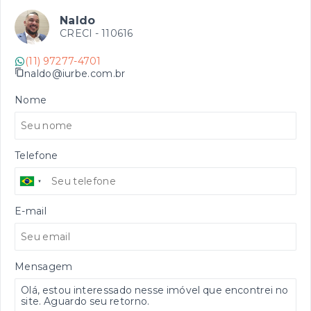
Naldo
CRECI -
110616
(11) 97277-4701
naldo@iurbe.com.br
Nome
Telefone
E-mail
Mensagem