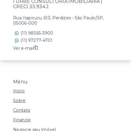
I URBE CONSULTORIA IMOBILIÁRIA |
CRECI 33.934 J
Rua Itapicuru, 613, Perdizes - São Paulo/SP,
05006-000
(11) 98365-3900
(11) 97277-4701
Ver e-mail
Menu
Início
Sobre
Contato
Financie
Negocie seu Imóvel