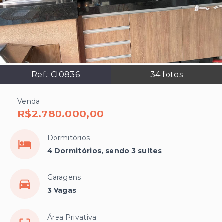
Ref.:
CI0836
34
fotos
Venda
R$2.780.000,00
Dormitórios
4 Dormitórios, sendo 3 suítes
Garagens
3 Vagas
Área Privativa