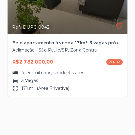
Ref.: DUPCI0842
Belo apartamento à venda 171m², 3 vagas próximo ao Parque da Aclimação
Aclimação - São Paulo/SP, Zona Central
R$2.782.000,00
VENDA
4
Dormitórios
, sendo
3
suítes
3 Vagas
171 m² (Área Privativa)