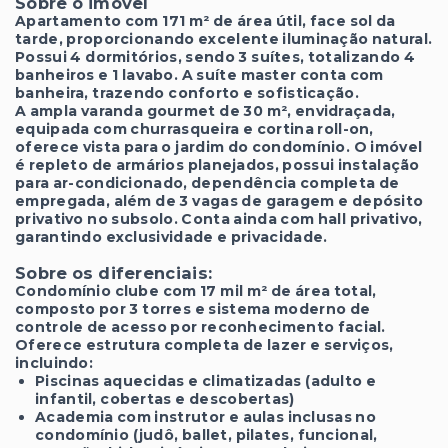
Sobre o imóvel
Apartamento com 171 m² de área útil, face sol da
tarde, proporcionando excelente iluminação natural.
Possui 4 dormitórios, sendo 3 suítes, totalizando 4
banheiros e 1 lavabo. A suíte master conta com
banheira, trazendo conforto e sofisticação.
A ampla varanda gourmet de 30 m², envidraçada,
equipada com churrasqueira e cortina roll-on,
oferece vista para o jardim do condomínio. O imóvel
é repleto de armários planejados, possui instalação
para ar-condicionado, dependência completa de
empregada, além de 3 vagas de garagem e depósito
privativo no subsolo. Conta ainda com hall privativo,
garantindo exclusividade e privacidade.
Sobre os diferenciais:
Condomínio clube com 17 mil m² de área total,
composto por 3 torres e sistema moderno de
controle de acesso por reconhecimento facial.
Oferece estrutura completa de lazer e serviços,
incluindo:
Piscinas aquecidas e climatizadas (adulto e
infantil, cobertas e descobertas)
Academia com instrutor e aulas inclusas no
condomínio (judô, ballet, pilates, funcional,