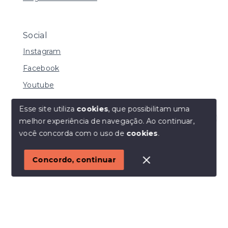
Social
Instagram
Facebook
Youtube
Esse site utiliza
cookies
, que possibilitam uma
melhor experiência de navegação.
Ao continuar,
© Copyright 2026 - I URBE CONSULTORIA
Olá! Estamos disponíveis para te ajudar.
você concorda com o uso de
cookies
.
IMOBILIÁRIA | CRECI 33.934 J - Todos os direitos
reservados
1
Concordo, continuar
SITE PARA IMOBILIARIA
Início
Histórico
Favoritos