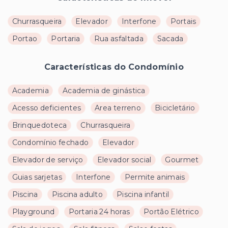
Churrasqueira
Elevador
Interfone
Portais
Portao
Portaria
Rua asfaltada
Sacada
Características do Condomínio
Academia
Academia de ginástica
Acesso deficientes
Area terreno
Bicicletário
Brinquedoteca
Churrasqueira
Condomínio fechado
Elevador
Elevador de serviço
Elevador social
Gourmet
Guias sarjetas
Interfone
Permite animais
Piscina
Piscina adulto
Piscina infantil
Playground
Portaria 24 horas
Portão Elétrico