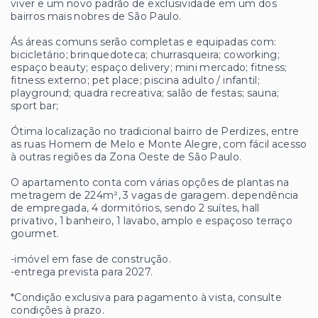
viver e um novo padrão de exclusividade em um dos
bairros mais nobres de São Paulo.
Ás áreas comuns serão completas e equipadas com:
bicicletário; brinquedoteca; churrasqueira; coworking;
espaço beauty; espaço delivery; mini mercado; fitness;
fitness externo; pet place; piscina adulto / infantil;
playground; quadra recreativa; salão de festas; sauna;
sport bar;
Ótima localização no tradicional bairro de Perdizes, entre
as ruas Homem de Melo e Monte Alegre, com fácil acesso
à outras regiões da Zona Oeste de São Paulo.
O apartamento conta com várias opções de plantas na
metragem de 224m², 3 vagas de garagem. dependência
de empregada, 4 dormitórios, sendo 2 suítes, hall
privativo, 1 banheiro, 1 lavabo, amplo e espaçoso terraço
gourmet.
-imóvel em fase de construção.
-entrega prevista para 2027.
*Condição exclusiva para pagamento à vista, consulte
condições à prazo.