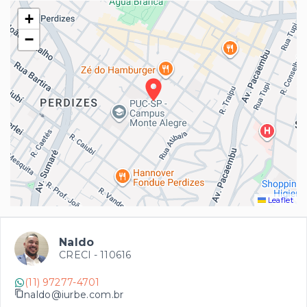
+
−
Leaflet
Naldo
CRECI -
110616
(11) 97277-4701
naldo@iurbe.com.br