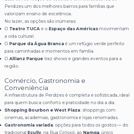
Perdizes um dos melhores bairros para famílias que
valorizam ensino de excelência.
No lazer, as opções são inúmeras:
O
Teatro TUCA
e o
Espaço das Américas
movimentam
a vida cultural.
O
Parque da Água Branca
é um refúgio verde perfeito
para caminhadas e momentos em família.
O
Allianz Parque
traz shows e grandes eventos para a
região.
Comércio, Gastronomia e
Conveniência
A infraestrutura de Perdizes é completa e sofisticada, ideal
para quem busca conforto e praticidade no dia a dia.
Shopping Bourbon e West Plaza
: shoppings com
cinemas, academias, gastronomia e lojas renomadas.
Gastronomia variada
: opções para todos os gostos — do
tradicional
Ecully
, na Rua Cotoxó, ao
Namga
, único