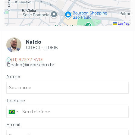
Leaflet
Naldo
CRECI -
110616
(11) 97277-4701
naldo@iurbe.com.br
Nome
Telefone
E-mail