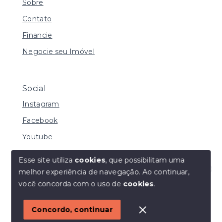
Sobre
Contato
Financie
Negocie seu Imóvel
Social
Instagram
Facebook
Youtube
Esse site utiliza
cookies
, que possibilitam uma
melhor experiência de navegação.
Ao continuar,
© Copyright 2026 - I URBE CONSULTORIA
Olá! Estamos disponíveis para te ajudar.
você concorda com o uso de
cookies
.
IMOBILIÁRIA | CRECI 33.934 J - Todos os direitos
reservados
1
Concordo, continuar
SITE PARA IMOBILIARIA