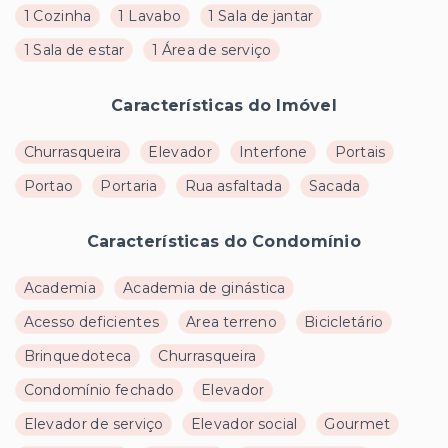
1 Cozinha
1 Lavabo
1 Sala de jantar
1 Sala de estar
1 Área de serviço
Características do Imóvel
Churrasqueira
Elevador
Interfone
Portais
Portao
Portaria
Rua asfaltada
Sacada
Características do Condomínio
Academia
Academia de ginástica
Acesso deficientes
Area terreno
Bicicletário
Brinquedoteca
Churrasqueira
Condomínio fechado
Elevador
Elevador de serviço
Elevador social
Gourmet