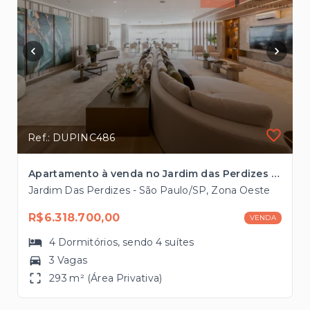
Ref.: DUPINC486
Apartamento à venda no Jardim das Perdizes com 293m², 3 vagas
Jardim Das Perdizes - São Paulo/SP, Zona Oeste
R$6.318.700,00
VENDA
4
Dormitórios
, sendo
4
suítes
3 Vagas
293 m² (Área Privativa)