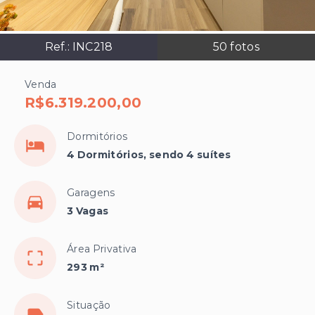
Ref.:
INC218
50
fotos
Venda
R$6.319.200,00
Dormitórios
4 Dormitórios, sendo 4 suítes
Garagens
3 Vagas
Área Privativa
293 m²
Situação