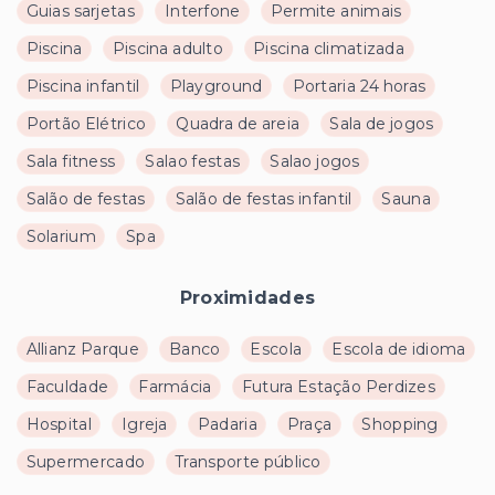
Guias sarjetas
Interfone
Permite animais
Piscina
Piscina adulto
Piscina climatizada
Piscina infantil
Playground
Portaria 24 horas
Portão Elétrico
Quadra de areia
Sala de jogos
Sala fitness
Salao festas
Salao jogos
Salão de festas
Salão de festas infantil
Sauna
Solarium
Spa
Proximidades
Allianz Parque
Banco
Escola
Escola de idioma
Faculdade
Farmácia
Futura Estação Perdizes
Hospital
Igreja
Padaria
Praça
Shopping
Supermercado
Transporte público