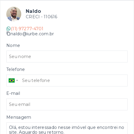
Naldo
CRECI -
110616
(11) 97277-4701
naldo@iurbe.com.br
Nome
Telefone
E-mail
Mensagem