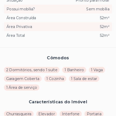
Situação
Pronto para morar
Possui mobília?
Sem mobília
Área Construída
52m²
Área Privativa
52m²
Área Total
52m²
Cômodos
2 Dormitórios, sendo 1 suíte
1 Banheiro
1 Vaga
Garagem Coberta
1 Cozinha
1 Sala de estar
1 Área de serviço
Características do Imóvel
Churrasqueira
Elevador
Interfone
Portaria