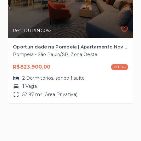
Ref.: DUPINC052
Oportunidade na Pompeia | Apartamento Novo com Entrega Prevista para 2028
Pompeia - São Paulo/SP, Zona Oeste
R$823.900,00
VENDA
2
Dormitórios
, sendo
1
suíte
1 Vaga
52,97 m² (Área Privativa)