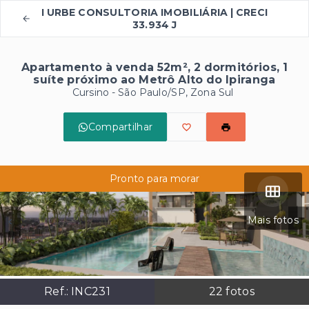
I URBE CONSULTORIA IMOBILIÁRIA | CRECI
33.934 J
Apartamento à venda 52m², 2 dormitórios, 1
suíte próximo ao Metrô Alto do Ipiranga
Cursino - São Paulo/SP, Zona Sul
Compartilhar
Pronto para morar
Mais fotos
Ref.:
INC231
22
fotos