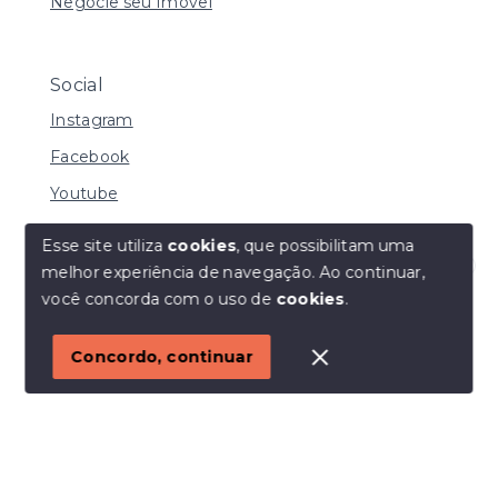
Negocie seu Imóvel
Social
Instagram
Facebook
Youtube
Esse site utiliza
cookies
, que possibilitam uma
melhor experiência de navegação.
Ao continuar,
© Copyright 2026 - I URBE CONSULTORIA
Olá! Estamos disponíveis para te ajudar.
você concorda com o uso de
cookies
.
IMOBILIÁRIA | CRECI 33.934 J - Todos os direitos
reservados
1
Concordo, continuar
SITE PARA IMOBILIARIA
Início
Histórico
Favoritos