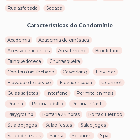
Rua asfaltada
Sacada
Características do Condomínio
Academia
Academia de ginástica
Acesso deficientes
Area terreno
Bicicletário
Brinquedoteca
Churrasqueira
Condomínio fechado
Coworking
Elevador
Elevador de serviço
Elevador social
Gourmet
Guias sarjetas
Interfone
Permite animais
Piscina
Piscina adulto
Piscina infantil
Playground
Portaria 24 horas
Portão Elétrico
Sala de jogos
Salao festas
Salao jogos
Salão de festas
Sauna
Solarium
Spa