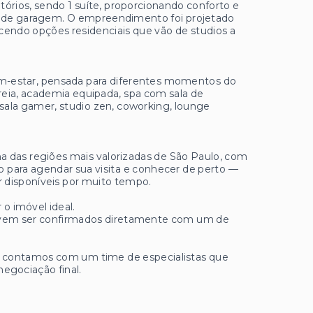
rios, sendo 1 suíte, proporcionando conforto e
ga de garagem. O empreendimento foi projetado
cendo opções residenciais que vão de studios a
em-estar, pensada para diferentes momentos do
 areia, academia equipada, spa com sala de
ala gamer, studio zen, coworking, lounge
a das regiões mais valorizadas de São Paulo, com
para agendar sua visita e conhecer de perto —
 disponíveis por muito tempo.
 o imóvel ideal.
 devem ser confirmados diretamente com um de
ue contamos com um time de especialistas que
negociação final.