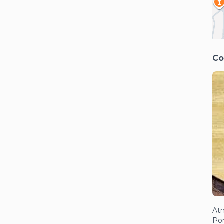
Co
Atm
Pom