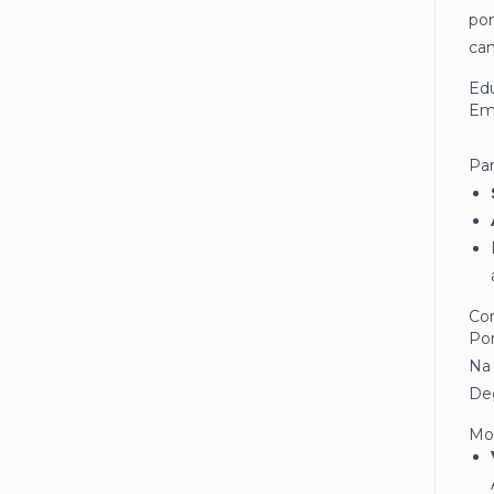
pon
can
Edu
Em 
Par
Co
Pom
Na 
Deg
Mo