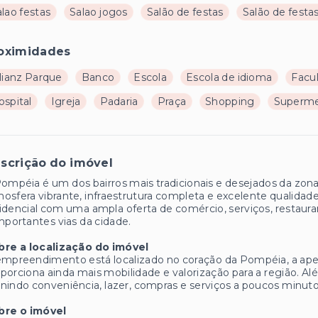
lao festas
Salao jogos
Salão de festas
Salão de festas
oximidades
lianz Parque
Banco
Escola
Escola de idioma
Facu
ospital
Igreja
Padaria
Praça
Shopping
Superm
scrição do imóvel
ompéia é um dos bairros mais tradicionais e desejados da zon
osfera vibrante, infraestrutura completa e excelente qualidade
idencial com uma ampla oferta de comércio, serviços, restauran
mportantes vias da cidade.
bre a localização do imóvel
mpreendimento está localizado no coração da Pompéia, a apen
porciona ainda mais mobilidade e valorização para a região. A
nindo conveniência, lazer, compras e serviços a poucos minuto
bre o imóvel