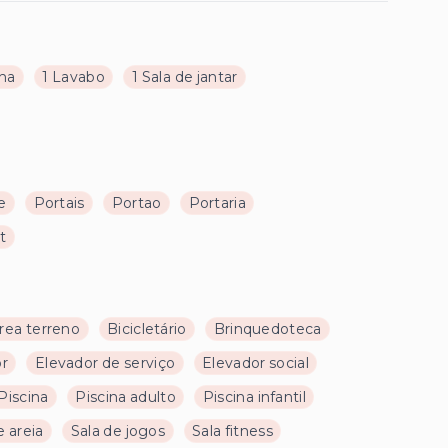
nha
1 Lavabo
1 Sala de jantar
e
Portais
Portao
Portaria
t
rea terreno
Bicicletário
Brinquedoteca
or
Elevador de serviço
Elevador social
Piscina
Piscina adulto
Piscina infantil
 areia
Sala de jogos
Sala fitness