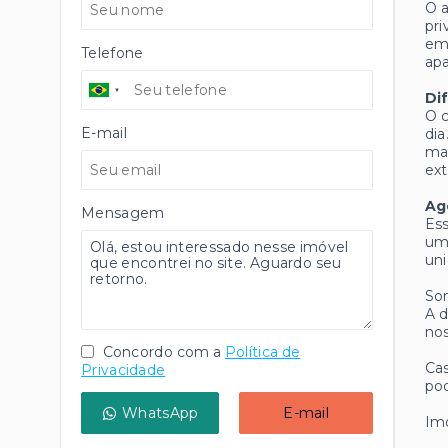
O a
pri
em 
Telefone
apa
Di
O c
E-mail
dia
mas
ext
Ag
Mensagem
Ess
um
uni
Som
A d
nos
Concordo com a
Política de
Cas
Privacidade
pod
WhatsApp
E-mail
Imó