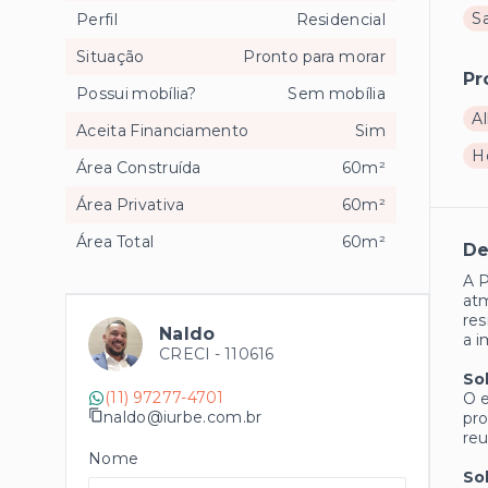
Sa
Perfil
Residencial
Situação
Pronto para morar
Pr
Possui mobília?
Sem mobília
Al
Aceita Financiamento
Sim
H
Área Construída
60m²
Área Privativa
60m²
Área Total
60m²
De
A P
atm
res
Naldo
a i
CRECI -
110616
So
(11) 97277-4701
O e
naldo@iurbe.com.br
pro
reu
Nome
So