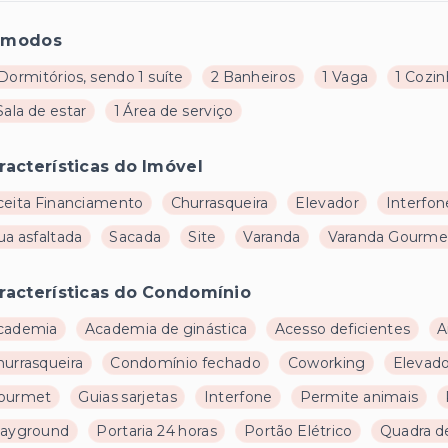
ômodos
Dormitórios, sendo 1 suíte
2 Banheiros
1 Vaga
1 Cozi
Sala de estar
1 Área de serviço
racterísticas do Imóvel
ceita Financiamento
Churrasqueira
Elevador
Interfon
ua asfaltada
Sacada
Site
Varanda
Varanda Gourme
racterísticas do Condomínio
cademia
Academia de ginástica
Acesso deficientes
A
hurrasqueira
Condomínio fechado
Coworking
Elevad
ourmet
Guias sarjetas
Interfone
Permite animais
layground
Portaria 24 horas
Portão Elétrico
Quadra de