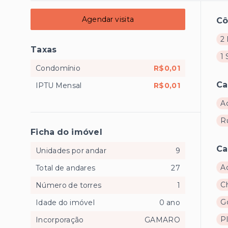
Agendar visita
C
2 
Taxas
1 
Condomínio
R$0,01
Ca
IPTU Mensal
R$0,01
A
R
Ficha do imóvel
Ca
Unidades por andar
9
A
Total de andares
27
C
Número de torres
1
G
Idade do imóvel
0 ano
P
Incorporação
GAMARO