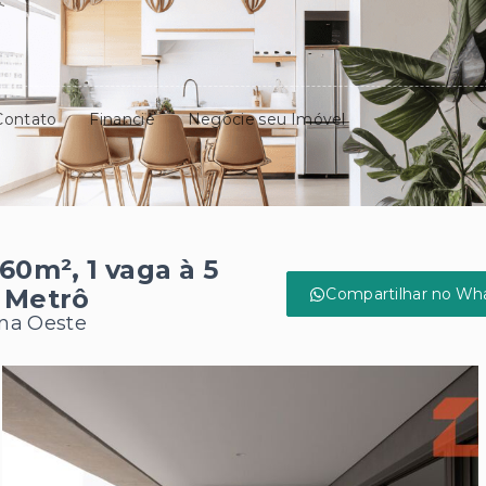
Contato
Financie
Negocie seu Imóvel
0m², 1 vaga à 5
 Metrô
Compartilhar no Wh
ona Oeste