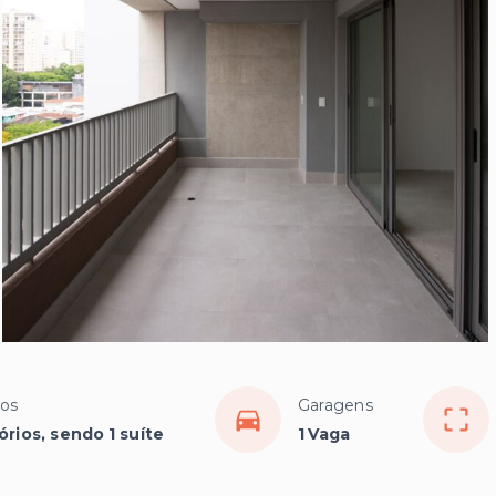
ios
Garagens
órios, sendo 1 suíte
1 Vaga