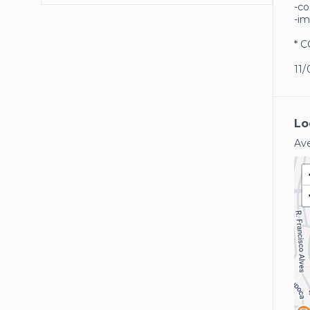
-co
-im
* 
11/
Lo
Av