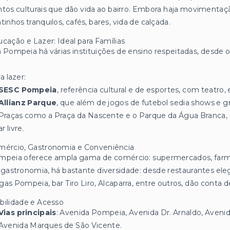
tos culturais que dão vida ao bairro. Embora haja movimentaçã
tinhos tranquilos, cafés, bares, vida de calçada.
cação e Lazer: Ideal para Famílias
Pompeia há várias instituições de ensino respeitadas, desde o 
a lazer:
SESC Pompeia
, referência cultural e de esportes, com teatro, 
Allianz Parque
, que além de jogos de futebol sedia shows e 
Praças como a Praça da Nascente e o Parque da Água Branca, 
ar livre.
mércio, Gastronomia e Conveniência
peia oferece ampla gama de comércio: supermercados, farmáci
gastronomia, há bastante diversidade: desde restaurantes el
as Pompeia, bar Tiro Liro, Alcaparra, entre outros, dão conta d
bilidade e Acesso
Vias principais
: Avenida Pompeia, Avenida Dr. Arnaldo, Aveni
Avenida Marques de São Vicente.