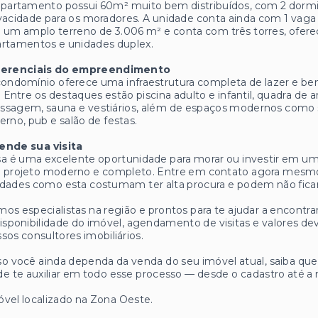
partamento possui 60m² muito bem distribuídos, com 2 dormitó
vacidade para os moradores. A unidade conta ainda com 1 va
um amplo terreno de 3.006 m² e conta com três torres, ofere
rtamentos e unidades duplex.
ferenciais do empreendimento
ondomínio oferece uma infraestrutura completa de lazer e b
. Entre os destaques estão piscina adulto e infantil, quadra de
sagem, sauna e vestiários, além de espaços modernos como s
erno, pub e salão de festas.
ende sua visita
a é uma excelente oportunidade para morar ou investir em um
 projeto moderno e completo. Entre em contato agora mesmo 
dades como esta costumam ter alta procura e podem não ficar
os especialistas na região e prontos para te ajudar a encontrar
isponibilidade do imóvel, agendamento de visitas e valores
sos consultores imobiliários.
o você ainda dependa da venda do seu imóvel atual, saiba q
e te auxiliar em todo esse processo — desde o cadastro até a 
vel localizado na Zona Oeste.