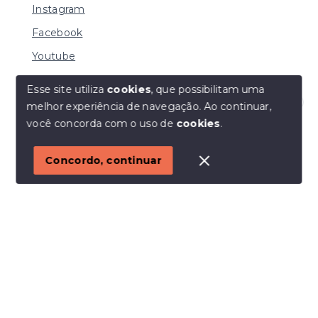
Instagram
Facebook
Youtube
Esse site utiliza
cookies
, que possibilitam uma
melhor experiência de navegação.
Ao continuar,
© Copyright 2026 - I URBE CONSULTORIA
Olá! Estamos disponíveis para te ajudar.
você concorda com o uso de
cookies
.
IMOBILIÁRIA | CRECI 33.934 J - Todos os direitos
reservados
1
Concordo, continuar
SITE PARA IMOBILIARIA
Início
Histórico
Favoritos