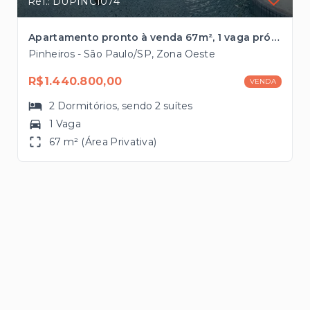
Ref.: DUPINC1074
Apartamento pronto à venda 67m², 1 vaga próximo ao Metrô Faria Lima
Pinheiros - São Paulo/SP, Zona Oeste
R$1.440.800,00
VENDA
2
Dormitórios
, sendo
2
suítes
1 Vaga
67 m² (Área Privativa)