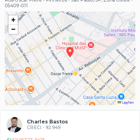
Rua Oscar Freire - Pinheiros - São Paulo/SP, Zona Oeste
-
05409-011
+
−
Leaflet
Charles Bastos
CRECI -
92.949