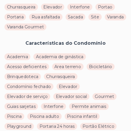
Churrasqueira
Elevador
Interfone
Portao
Portaria
Rua asfaltada
Sacada
Site
Varanda
Varanda Gourmet
Características do Condomínio
Academia
Academia de ginástica
Acesso deficientes
Area terreno
Bicicletário
Brinquedoteca
Churrasqueira
Condomínio fechado
Elevador
Elevador de serviço
Elevador social
Gourmet
Guias sarjetas
Interfone
Permite animais
Piscina
Piscina adulto
Piscina infantil
Playground
Portaria 24 horas
Portão Elétrico