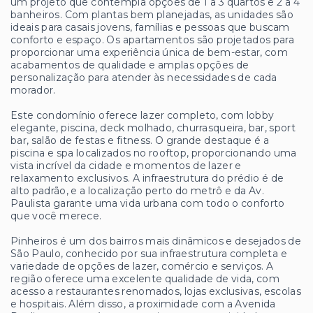
um projeto que contempla opções de 1 a 3 quartos e 2 a 4
banheiros. Com plantas bem planejadas, as unidades são
ideais para casais jovens, famílias e pessoas que buscam
conforto e espaço. Os apartamentos são projetados para
proporcionar uma experiência única de bem-estar, com
acabamentos de qualidade e amplas opções de
personalização para atender às necessidades de cada
morador.
Este condomínio oferece lazer completo, com lobby
elegante, piscina, deck molhado, churrasqueira, bar, sport
bar, salão de festas e fitness. O grande destaque é a
piscina e spa localizados no rooftop, proporcionando uma
vista incrível da cidade e momentos de lazer e
relaxamento exclusivos. A infraestrutura do prédio é de
alto padrão, e a localização perto do metrô e da Av.
Paulista garante uma vida urbana com todo o conforto
que você merece.
Pinheiros é um dos bairros mais dinâmicos e desejados de
São Paulo, conhecido por sua infraestrutura completa e
variedade de opções de lazer, comércio e serviços. A
região oferece uma excelente qualidade de vida, com
acesso a restaurantes renomados, lojas exclusivas, escolas
e hospitais. Além disso, a proximidade com a Avenida