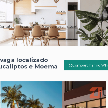
Contato
Financie
Negocie seu Imóvel
vaga localizado
Eucaliptos e Moema
Compartilhar no Wh