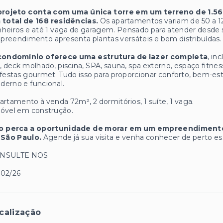
projeto conta com uma única torre em um terreno de 1.566
 total de 168 residências.
Os apartamentos variam de 50 a 125
heiros e até 1 vaga de garagem. Pensado para atender desde sin
reendimento apresenta plantas versáteis e bem distribuídas.
condomínio oferece uma estrutura de lazer completa
, in
, deck molhado, piscina, SPA, sauna, spa externo, espaço fitnes
festas gourmet. Tudo isso para proporcionar conforto, bem-e
erno e funcional.
artamento à venda 72m², 2 dormitórios, 1 suíte, 1 vaga.
móvel em construção.
o perca a oportunidade de morar em um empreendimento
 São Paulo.
Agende já sua visita e venha conhecer de perto ess
NSULTE NOS
/02/26
calização