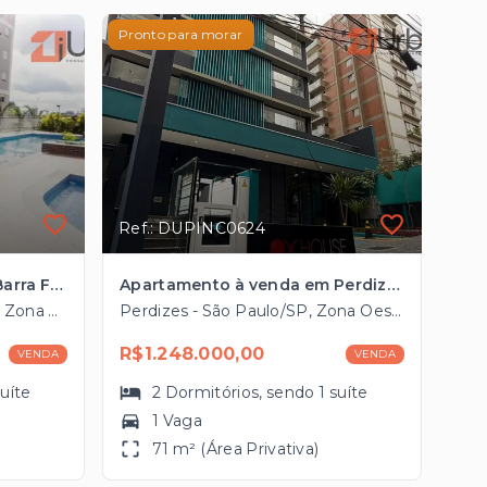
Pronto para morar
Ref.: DUPINC0624
Apartamento à venda na Barra Funda com 76m², 2 vagas próximo ao Shopping West Plaza
Apartamento à venda em Perdizes 71m², 2 dormitórios à 3 minutos à pé da futura estação de Metrô
Barra Funda - São Paulo/SP, Zona Oeste
Perdizes - São Paulo/SP, Zona Oeste
R$1.248.000,00
VENDA
VENDA
suíte
2
Dormitórios
, sendo
1
suíte
1 Vaga
71 m² (Área Privativa)