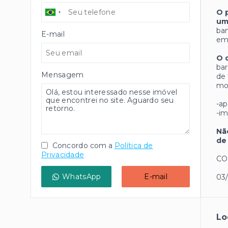
O 
um
ban
E-mail
emp
O 
bar
Mensagem
de 
mod
-ap
-i
Nã
de
Concordo com a
Política de
Privacidade
CO
WhatsApp
E-mail
03
Lo