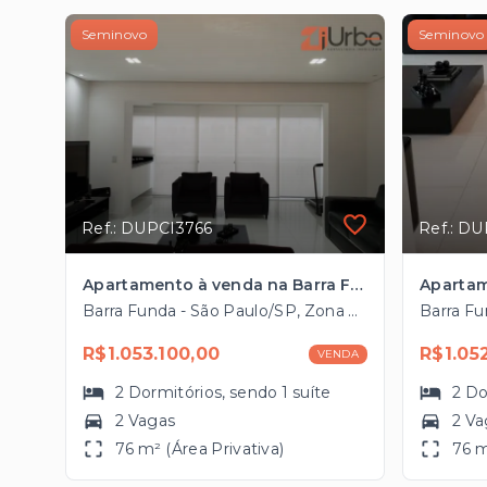
Seminovo
Seminovo
Ref.: DUPCI3766
Ref.: D
Apartamento à venda na Barra Funda com 76m², 2 vagas próximo ao Shopping West Plaza
Barra Funda - São Paulo/SP, Zona Oeste
R$1.053.100,00
R$1.05
VENDA
2
Dormitórios
, sendo
1
suíte
2
Do
2 Vagas
2 Va
76 m² (Área Privativa)
76 m