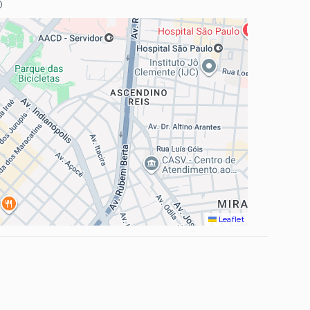
0
Leaflet