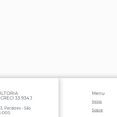
ULTORIA
Menu
 CRECI 33.934 J
Início
13, Perdizes - São
Sobre
6-000