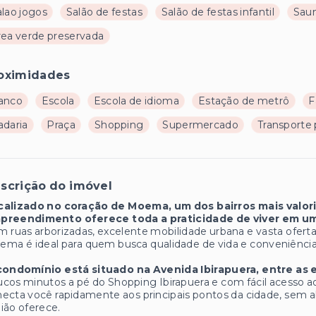
alao jogos
Salão de festas
Salão de festas infantil
Sau
rea verde preservada
oximidades
anco
Escola
Escola de idioma
Estação de metrô
F
adaria
Praça
Shopping
Supermercado
Transporte 
scrição do imóvel
calizado no coração de Moema, um dos bairros mais valor
preendimento oferece toda a praticidade de viver em um
 ruas arborizadas, excelente mobilidade urbana e vasta oferta 
ma é ideal para quem busca qualidade de vida e conveniência n
condomínio está situado na Avenida Ibirapuera, entre as
cos minutos a pé do Shopping Ibirapuera e com fácil acesso ao
ecta você rapidamente aos principais pontos da cidade, sem a
ião oferece.