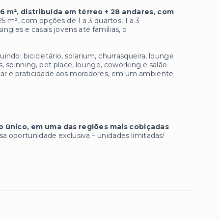
 m², distribuída em térreo + 28 andares, com
 m², com opções de 1 a 3 quartos, 1 a 3
gles e casais jovens até famílias, o
cluindo: bicicletário, solarium, churrasqueira, lounge
s, spinning, pet place, lounge, coworking e salão
star e praticidade aos moradores, em um ambiente
 único, em uma das regiões mais cobiçadas
a oportunidade exclusiva – unidades limitadas!