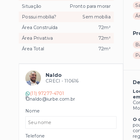
S
Situação
Pronto para morar
Á
Possui mobília?
Sem mobília
Área Construída
72m²
Pr
Área Privativa
72m²
B
Área Total
72m²
P
Naldo
CRECI -
110616
De
Lo
(11) 97277-4701
em
naldo@iurbe.com.br
Com
Moe
Nome
O 
pou
con
Telefone
reg