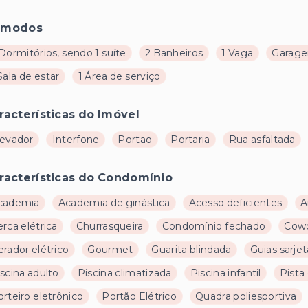
ômodos
Dormitórios, sendo 1 suíte
2 Banheiros
1 Vaga
Garage
Sala de estar
1 Área de serviço
racterísticas do Imóvel
levador
Interfone
Portao
Portaria
Rua asfaltada
racterísticas do Condomínio
cademia
Academia de ginástica
Acesso deficientes
A
rca elétrica
Churrasqueira
Condomínio fechado
Cowo
rador elétrico
Gourmet
Guarita blindada
Guias sarjet
scina adulto
Piscina climatizada
Piscina infantil
Pista
rteiro eletrônico
Portão Elétrico
Quadra poliesportiva