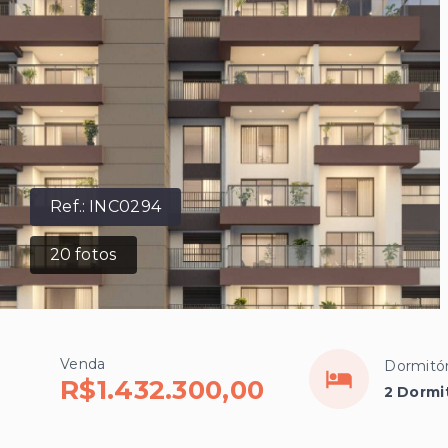
Ref.:
INC0294
20
fotos
Venda
Dormitór
R$1.432.300,00
2 Dormit