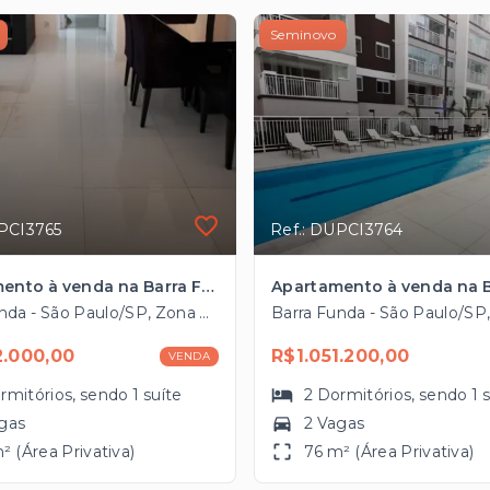
Seminovo
UPCI3765
Ref.: DUPCI3764
Apartamento à venda na Barra Funda com 76m², 2 vagas próximo ao Shopping West Plaza
Barra Funda - São Paulo/SP, Zona Oeste
2.000,00
R$1.051.200,00
VENDA
rmitórios
, sendo
1
suíte
2
Dormitórios
, sendo
1
gas
2 Vagas
² (Área Privativa)
76 m² (Área Privativa)