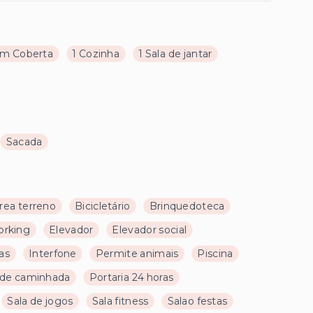
m Coberta
1 Cozinha
1 Sala de jantar
Sacada
rea terreno
Bicicletário
Brinquedoteca
rking
Elevador
Elevador social
as
Interfone
Permite animais
Piscina
 de caminhada
Portaria 24 horas
Sala de jogos
Sala fitness
Salao festas