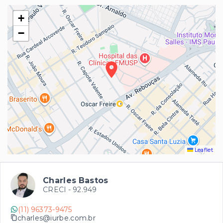
+
−
Leaflet
Charles Bastos
CRECI -
92.949
(11) 96373-9475
charles@iurbe.com.br