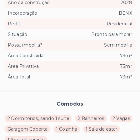
Ano da construção
2028
Incorporação
BENX
Perfil
Residencial
Situação
Pronto para morar
Possui mobília?
Sem mobília
Área Construída
73m²
Área Privativa
73m²
Área Total
73m²
Cômodos
2 Dormitórios, sendo 1 suíte
2 Banheiros
2 Vagas
Garagem Coberta
1 Cozinha
1 Sala de estar
1 Área de serviço