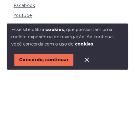
Facebook
Youtube
Esse site utiliza
cookies
, que possibilitam uma
melhor experiência de navegação.
Ao continuar,
© Copyright 2026 - I URBE CONSULTORIA
Olá! Estamos disponíveis para te ajudar.
você concorda com o uso de
cookies
.
IMOBILIÁRIA | CRECI 33.934 J - Todos os direitos
reservados
1
Concordo, continuar
SITE PARA IMOBILIARIA
Início
Histórico
Favoritos