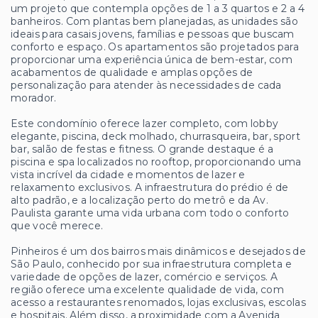
um projeto que contempla opções de 1 a 3 quartos e 2 a 4
banheiros. Com plantas bem planejadas, as unidades são
ideais para casais jovens, famílias e pessoas que buscam
conforto e espaço. Os apartamentos são projetados para
proporcionar uma experiência única de bem-estar, com
acabamentos de qualidade e amplas opções de
personalização para atender às necessidades de cada
morador.
Este condomínio oferece lazer completo, com lobby
elegante, piscina, deck molhado, churrasqueira, bar, sport
bar, salão de festas e fitness. O grande destaque é a
piscina e spa localizados no rooftop, proporcionando uma
vista incrível da cidade e momentos de lazer e
relaxamento exclusivos. A infraestrutura do prédio é de
alto padrão, e a localização perto do metrô e da Av.
Paulista garante uma vida urbana com todo o conforto
que você merece.
Pinheiros é um dos bairros mais dinâmicos e desejados de
São Paulo, conhecido por sua infraestrutura completa e
variedade de opções de lazer, comércio e serviços. A
região oferece uma excelente qualidade de vida, com
acesso a restaurantes renomados, lojas exclusivas, escolas
e hospitais. Além disso, a proximidade com a Avenida