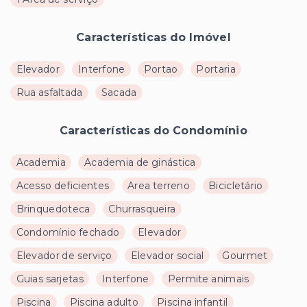
Características do Imóvel
Elevador
Interfone
Portao
Portaria
Rua asfaltada
Sacada
Características do Condomínio
Academia
Academia de ginástica
Acesso deficientes
Area terreno
Bicicletário
Brinquedoteca
Churrasqueira
Condomínio fechado
Elevador
Elevador de serviço
Elevador social
Gourmet
Guias sarjetas
Interfone
Permite animais
Piscina
Piscina adulto
Piscina infantil