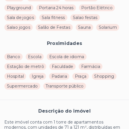
Playground
Portaria 24 horas
Portão Elétrico
Sala de jogos
Sala fitness
Salao festas
Salao jogos
Salão de Festas
Sauna
Solarium
Proximidades
Banco
Escola
Escola de idioma
Estação de metrô
Faculdade
Farmácia
Hospital
Igreja
Padaria
Praça
Shopping
Supermercado
Transporte público
Descrição do imóvel
Este imóvel conta com 1 torre de apartamentos
modernos, com unidades de 71 a 121 m², distribuídas em