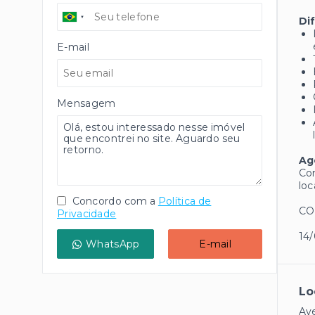
Di
E-mail
Mensagem
Ag
Com
loc
Concordo com a
Política de
CO
Privacidade
14/
WhatsApp
E-mail
Lo
Ave