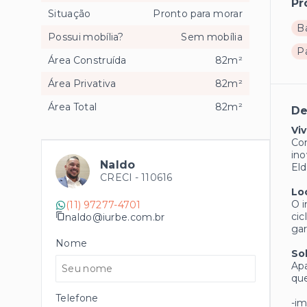
Pr
Situação
Pronto para morar
B
Possui mobília?
Sem mobília
P
Área Construída
82m²
Área Privativa
82m²
Área Total
82m²
De
Vi
Com
ino
Naldo
Eld
CRECI -
110616
Lo
O i
(11) 97277-4701
cic
naldo@iurbe.com.br
gar
Nome
So
Apa
que
Telefone
-im