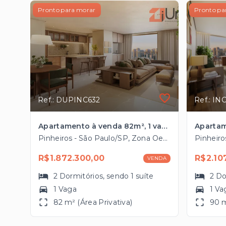
Pronto para morar
Pronto pa
Ref.: DUPINC632
Ref.: IN
Apartamento à venda 82m², 1 vaga próximo ao Metrô Faria Lima
Pinheiros - São Paulo/SP, Zona Oeste
R$1.872.300,00
R$2.10
VENDA
2
Dormitórios
, sendo
1
suíte
2
Do
1 Vaga
1 Va
82 m² (Área Privativa)
90 m