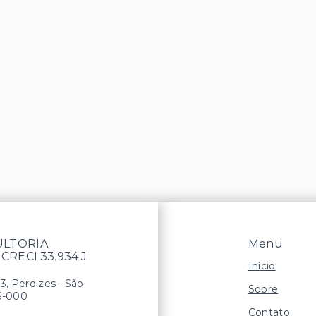
ULTORIA
Menu
 CRECI 33.934 J
Início
13, Perdizes - São
Sobre
6-000
Contato