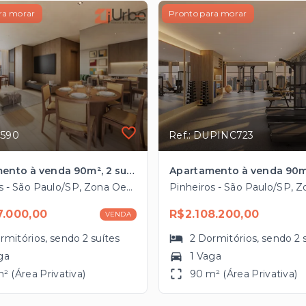
ra morar
Pronto para morar
C590
Ref.: DUPINC723
Apartamento à venda 90m², 2 suítes em Pinheiros
Pinheiros - São Paulo/SP, Zona Oeste
7.000,00
R$2.108.200,00
VENDA
rmitórios
, sendo
2
suítes
2
Dormitórios
, sendo
2
ga
1 Vaga
² (Área Privativa)
90 m² (Área Privativa)