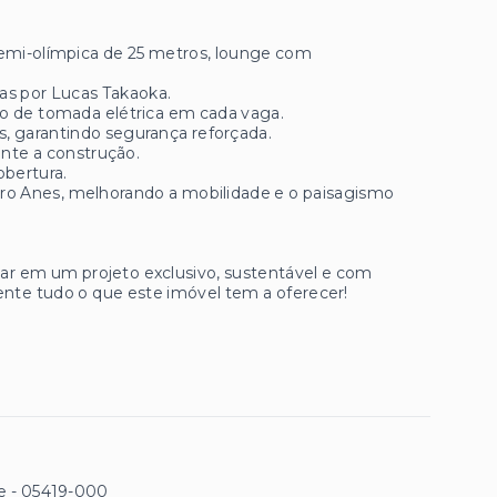
 semi-olímpica de 25 metros, lounge com
as por Lucas Takaoka.
o de tomada elétrica em cada vaga.
os, garantindo segurança reforçada.
ante a construção.
obertura.
aro Anes, melhorando a mobilidade e o paisagismo
ar em um projeto exclusivo, sustentável e com
nte tudo o que este imóvel tem a oferecer!
e
- 05419-000