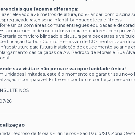
ferenciais que fazem a diferença:
Lazer elevado a 26 metros de altura, no 8º andar, com piscina
espreguiçadeiras, piscina infantil, brinquedoteca e fitness.
Torre única com áreas comuns entregues equipadas e decorad
Estacionamento de uso exclusivo para moradores, com previsã
Portaria com vidro blindado e clausura para pedestres e veícul
Certificação Carbon Control – emissão de CO² neutralizada dur
Infraestrutura para futura instalação de aquecimento solar na c
Alargamento das calçadas da Av. Pedroso de Morais e Rua Álv
local.
ende sua visita e não perca essa oportunidade única!
 unidades limitadas, este é o momento de garantir seu novo l
alização incomparável. Entre em contato e conheça pessoalme
NSULTE NOS
07/26
calização
nida Pedroso de Morais - Pinheiros - São Paulo/SP, Zona Oest