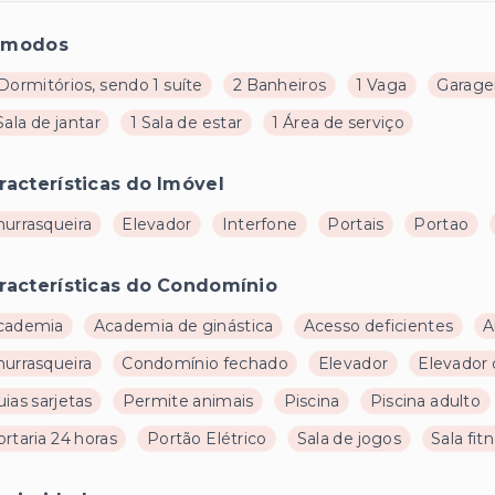
ômodos
Dormitórios, sendo 1 suíte
2 Banheiros
1 Vaga
Garage
Sala de jantar
1 Sala de estar
1 Área de serviço
racterísticas do Imóvel
hurrasqueira
Elevador
Interfone
Portais
Portao
racterísticas do Condomínio
cademia
Academia de ginástica
Acesso deficientes
A
hurrasqueira
Condomínio fechado
Elevador
Elevador 
ias sarjetas
Permite animais
Piscina
Piscina adulto
rtaria 24 horas
Portão Elétrico
Sala de jogos
Sala fit