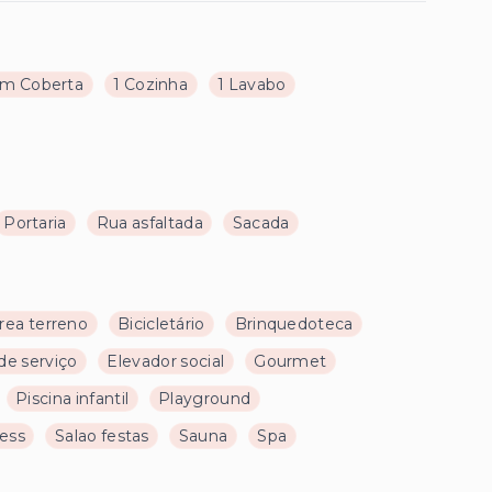
m Coberta
1 Cozinha
1 Lavabo
Portaria
Rua asfaltada
Sacada
rea terreno
Bicicletário
Brinquedoteca
de serviço
Elevador social
Gourmet
Piscina infantil
Playground
ness
Salao festas
Sauna
Spa