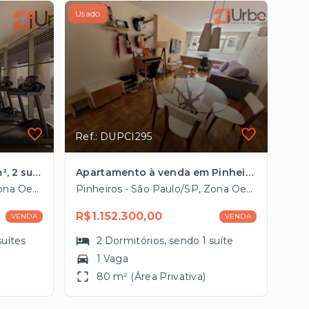
Usado
Ref.: DUPCI295
Apartamento à venda 90m², 2 suítes em Pinheiros
Apartamento à venda em Pinheiros com 80m², 1 vaga próximo à estação de Metrô Fradique Coutinho
Pinheiros - São Paulo/SP, Zona Oeste
Pinheiros - São Paulo/SP, Zona Oeste
R$1.152.300,00
VENDA
VENDA
suítes
2
Dormitórios
, sendo
1
suíte
1 Vaga
80 m² (Área Privativa)