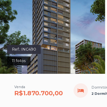
Ref.:
INC490
11
fotos
Venda
Dormitór
R$1.870.700,00
2 Dormit