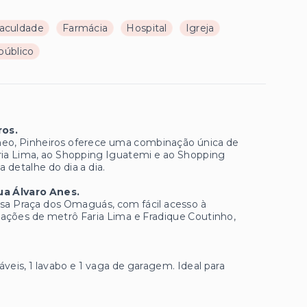
aculdade
Farmácia
Hospital
Igreja
público
ros.
âneo, Pinheiros oferece uma combinação única de
aria Lima, ao Shopping Iguatemi e ao Shopping
 detalhe do dia a dia.
ua Álvaro Anes.
sa Praça dos Omaguás, com fácil acesso à
estações de metrô Faria Lima e Fradique Coutinho,
eis, 1 lavabo e 1 vaga de garagem. Ideal para