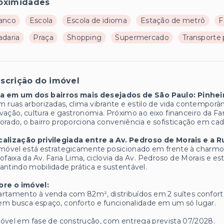
oximidades
anco
Escola
Escola de idioma
Estação de metrô
F
adaria
Praça
Shopping
Supermercado
Transporte 
scrição do imóvel
va em um dos bairros mais desejados de São Paulo: Pinhei
 ruas arborizadas, clima vibrante e estilo de vida contempor
vação, cultura e gastronomia. Próximo ao eixo financeiro da F
orado, o bairro proporciona conveniência e sofisticação em cada
calização privilegiada entre a Av. Pedroso de Morais e a R
móvel está estrategicamente posicionado em frente à charmo
lofaixa da Av. Faria Lima, ciclovia da Av. Pedroso de Morais e 
antindo mobilidade prática e sustentável.
bre o imóvel:
rtamento à venda com 82m², distribuídos em 2 suítes confortáv
m busca espaço, conforto e funcionalidade em um só lugar.
óvel em fase de construção, com entrega prevista 07/2028.