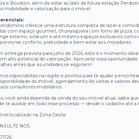
za e Bourbon, além de estar ao lado da futura estação Perdize
s mobilidade e valorização para o imóvel.
ferenciais:
ondomínio oferece uma estrutura completa de lazer e comodida
tas com espaço gourmet, churrasqueira com forno de pizza, co
nge externo, solarium e até mesmo espaços exclusivos como d
porcionar conforto, praticidade e bem-estar aos moradores.
 entrega prevista para julho de 2026, este é o momento ideal
om alto potencial de valorização. Aproveite essa oportunidade
alhes antes que as unidades se esgotem!
os especialistas na região e prontos para te ajudar a encontrar
isponibilidade do imóvel, agendamento de visitas e valores
sos consultores imobiliários.
o você ainda dependa da venda do seu imóvel atual, saiba q
e te auxiliar em todo esse processo — desde o cadastro até a 
vel localizado na Zona Oeste.
NSULTE NOS
07/26