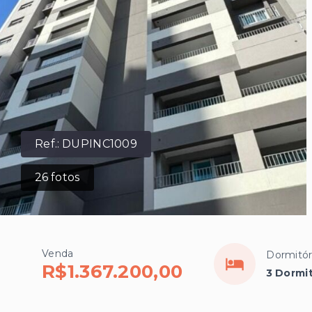
Ref.:
DUPINC1009
26
fotos
Venda
Dormitór
R$1.367.200,00
3 Dormit