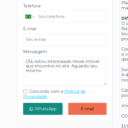
Pla
Telefone
mai
Di
O c
fes
E-mail
lou
pro
Com
Mensagem
e c
det
Som
A d
nos
Cas
Concordo com a
Política de
pod
Privacidade
Imó
WhatsApp
E-mail
CO
31/