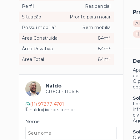
Perfil
Residencial
Pr
Situação
Pronto para morar
Al
Possui mobília?
Sem mobília
H
Área Construída
84m²
Área Privativa
84m²
Área Total
84m²
De
Apa
de 
O p
Naldo
opç
CRECI -
110616
So
Loc
(11) 97277-4701
inf
naldo@iurbe.com.br
div
Águ
Nome
So
O 