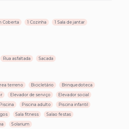
 Coberta
1 Cozinha
1 Sala de jantar
Rua asfaltada
Sacada
rea terreno
Bicicletário
Brinquedoteca
or
Elevador de serviço
Elevador social
Piscina
Piscina adulto
Piscina infantil
ogos
Sala fitness
Salao festas
na
Solarium