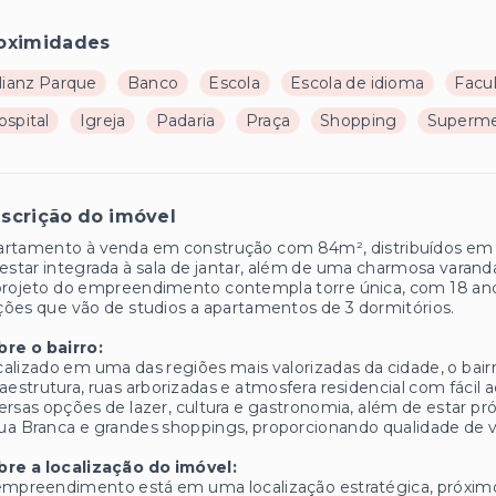
oximidades
lianz Parque
Banco
Escola
Escola de idioma
Facu
ospital
Igreja
Padaria
Praça
Shopping
Superm
scrição do imóvel
rtamento à venda em construção com 84m², distribuídos em 3 do
estar integrada à sala de jantar, além de uma charmosa vara
rojeto do empreendimento contempla torre única, com 18 anda
ões que vão de studios a apartamentos de 3 dormitórios.
bre o bairro:
alizado em uma das regiões mais valorizadas da cidade, o bair
raestrutura, ruas arborizadas e atmosfera residencial com fácil
ersas opções de lazer, cultura e gastronomia, além de estar 
a Branca e grandes shoppings, proporcionando qualidade de vid
bre a localização do imóvel:
empreendimento está em uma localização estratégica, próxim