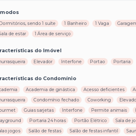
ômodos
Dormitórios, sendo 1 suíte
1 Banheiro
1 Vaga
Garagem
Sala de estar
1 Área de serviço
racterísticas do Imóvel
hurrasqueira
Elevador
Interfone
Portao
Portaria
racterísticas do Condomínio
cademia
Academia de ginástica
Acesso deficientes
A
hurrasqueira
Condomínio fechado
Coworking
Elevad
ourmet
Guias sarjetas
Interfone
Permite animais
layground
Portaria 24 horas
Portão Elétrico
Sala de j
alao jogos
Salão de festas
Salão de festas infantil
Sau