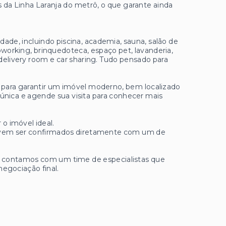
s da Linha Laranja do metrô, o que garante ainda
de, incluindo piscina, academia, sauna, salão de
working, brinquedoteca, espaço pet, lavanderia,
elivery room e car sharing. Tudo pensado para
 para garantir um imóvel moderno, bem localizado
 única e agende sua visita para conhecer mais
 o imóvel ideal.
 devem ser confirmados diretamente com um de
ue contamos com um time de especialistas que
negociação final.