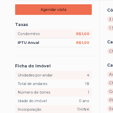
Agendar visita
C
3 
Taxas
1 
Condomínio
R$1,00
Ca
IPTU Anual
R$1,00
C
Ca
Ficha do imóvel
A
Unidades por andar
4
C
Total de andares
18
G
Número de torres
1
P
Idade do imóvel
0 ano
S
Incorporação
THINK