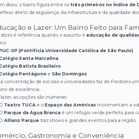
m disso, o bairro figura entre os
três primeiros no Índice d
eflexo direto da segurança, da infraestrutura e da qualidade dos
ucação e Lazer: Um Bairro Feito para Famí
dizes é referência quando o assunto é
educação de qualida
mo:
PUC-SP (Pontifícia Universidade Católica de São Paulo)
Colégio Santa Marcelina
Colégio Batista Brasileiro
Colégio Pentágono
e
São Domingos
a concentração de escolas e universidades faz de Perdizes um 
ino de excelência.
lazer, as opções são inúmeras:
O
Teatro TUCA
e o
Espaço das Américas
movimentam a vida 
O
Parque da Água Branca
é um refúgio verde perfeito para
O
Allianz Parque
traz shows e grandes eventos para a região.
omércio, Gastronomia e Conveniência