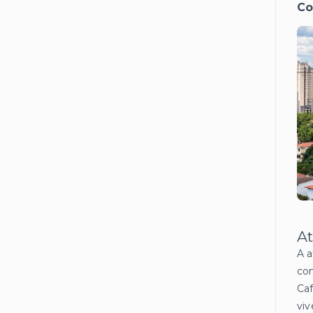
Co
At
A a
con
Caf
viv