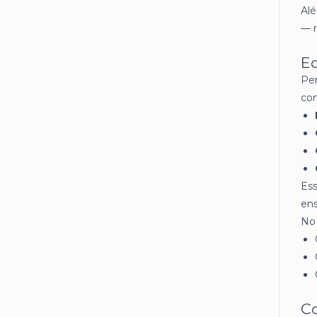
Alé
— r
Ed
Per
co
Ess
ens
No 
C