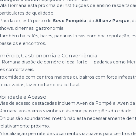
Vila Romana está próxima de instituições de ensino respeitada
particulares de qualidade.
Para lazer, está perto de
Sesc Pompéia
, do
Allianz Parque
, 
shows, cinemas, gastronomia.
Também há cafés, bares, padarias locais com boa reputação, esp
passeios e encontros.
mércio, Gastronomia e Conveniência
a Romana dispõe de comércio local forte — padarias como Merci
es confortáveis.
roximidade com centros maiores ou bairros com forte infraestr
ecializadas, lazer noturno ou cultural.
bilidade e Acesso
Vias de acesso destacadas incluem Avenida Pompéia, Avenida
Romana aos bairros vizinhos e às principais regiões da cidade.
Ônibus são abundantes; metrô não está necessariamente dentr
relativamente próximo.
A localização permite deslocamentos razoáveis para centros de