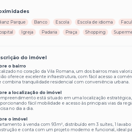
oximidades
lianz Parque
Banco
Escola
Escola de idioma
Facu
ospital
Igreja
Padaria
Praça
Shopping
Superm
scrição do imóvel
bre o bairro
alizado no coração da Vila Romana, um dos bairros mais valori
ião oferece excelente infraestrutura, com fácil acesso a comérc
 combina tranquilidade residencial com conveniência urbana.
bre a localização do imóvel
mpreendimento está situado em uma localização estratégica, n
porcionando fácil mobilidade e acesso às principais vias da re
cisa no dia a dia.
bre o imóvel
rtamento à venda com 93m², distribuído em 3 suítes, 1 lavabo
strução e conta com um projeto moderno e funcional, ideal pa