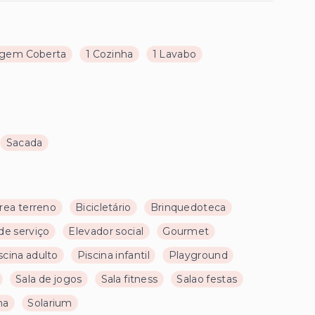
agem Coberta
1 Cozinha
1 Lavabo
Sacada
rea terreno
Bicicletário
Brinquedoteca
de serviço
Elevador social
Gourmet
scina adulto
Piscina infantil
Playground
Sala de jogos
Sala fitness
Salao festas
na
Solarium