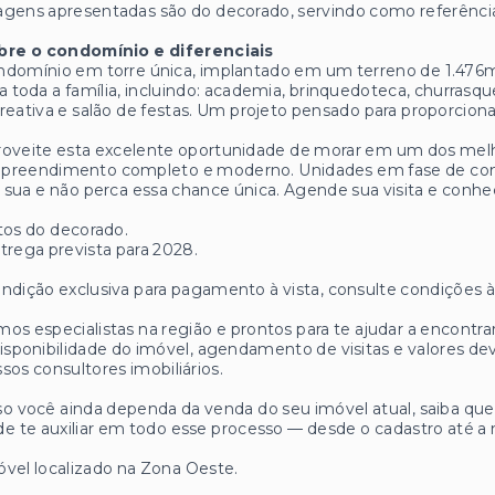
gens apresentadas são do decorado, servindo como referênci
bre o condomínio e diferenciais
ndomínio em torre única, implantado em um terreno de 1.476
a toda a família, incluindo: academia, brinquedoteca, churrasquei
reativa e salão de festas. Um projeto pensado para proporcionar
roveite esta excelente oportunidade de morar em um dos mel
preendimento completo e moderno. Unidades em fase de const
a sua e não perca essa chance única. Agende sua visita e conhe
tos do decorado.
trega prevista para 2028.
ndição exclusiva para pagamento à vista, consulte condições à
os especialistas na região e prontos para te ajudar a encontrar
isponibilidade do imóvel, agendamento de visitas e valores
sos consultores imobiliários.
o você ainda dependa da venda do seu imóvel atual, saiba q
e te auxiliar em todo esse processo — desde o cadastro até a 
vel localizado na Zona Oeste.