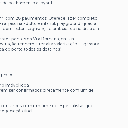
a de acabamento e layout.
m², com 28 pavimentos. Oferece lazer completo
ra, piscina adulto e infantil, playground, quadra
 bem-estar, segurança e praticidade no dia a dia.
hores pontos da Vila Romana, em um
rução tendem a ter alta valorização — garanta
ça de perto todos os detalhes!
 prazo.
 o imóvel ideal.
 devem ser confirmados diretamente com um de
ue contamos com um time de especialistas que
negociação final.