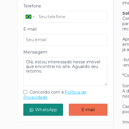
ima
Telefone
So
Co
par
rec
E-mail
Ap
em
já 
Mensagem
-fo
-en
*Co
Som
A d
Concordo com a
Política de
nos
Privacidade
Cas
WhatsApp
E-mail
pod
Imó