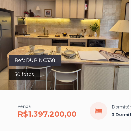
Ref.:
DUPINC338
50
fotos
Venda
Dormitór
R$1.397.200,00
3 Dormit