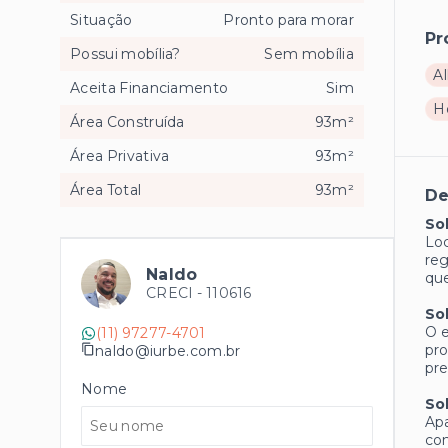
Situação
Pronto para morar
Pr
Possui mobília?
Sem mobília
Al
Aceita Financiamento
Sim
H
Área Construída
93m²
Área Privativa
93m²
Área Total
93m²
De
So
Loc
reg
Naldo
que
CRECI -
110616
So
O e
(11) 97277-4701
pro
naldo@iurbe.com.br
pre
Nome
So
Apa
con