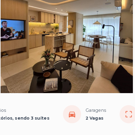
ios
Garagens
órios, sendo 3 suítes
2 Vagas