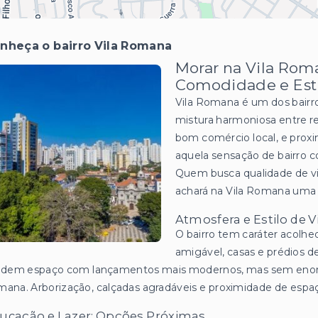
nheça o bairro Vila Romana
Morar na Vila Roma
Comodidade e Est
Vila Romana é um dos bairr
mistura harmoniosa entre re
bom comércio local, e proxi
aquela sensação de bairro c
Quem busca qualidade de vid
achará na Vila Romana uma
Atmosfera e Estilo de V
O bairro tem caráter acolhe
amigável, casas e prédios d
videm espaço com lançamentos mais modernos, mas sem enorm
ana. Arborização, calçadas agradáveis e proximidade de espa
ucação e Lazer: Opções Próximas