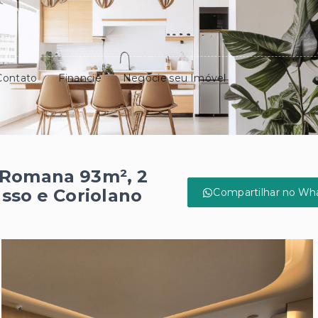
Contato
Financie
Negocie seu Imóvel
 Romana 93m², 2
asso e Coriolano
Compartilhar no Wh