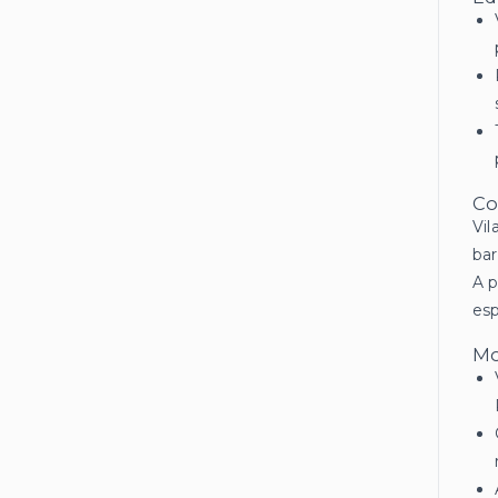
Co
Vil
bar
A p
esp
Mo