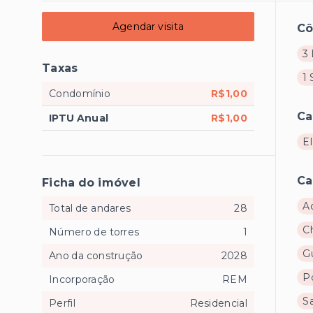
Agendar visita
C
3 
Taxas
1 
Condomínio
R$1,00
Ca
IPTU Anual
R$1,00
E
Ca
Ficha do imóvel
A
Total de andares
28
C
Número de torres
1
Gu
Ano da construção
2028
Po
Incorporação
REM
S
Perfil
Residencial