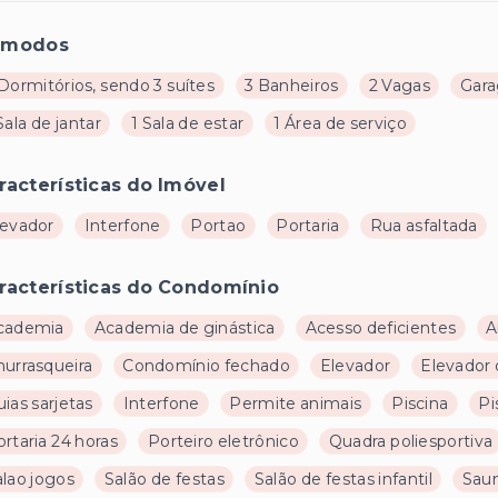
ômodos
Dormitórios, sendo 3 suítes
3 Banheiros
2 Vagas
Gar
Sala de jantar
1 Sala de estar
1 Área de serviço
racterísticas do Imóvel
levador
Interfone
Portao
Portaria
Rua asfaltada
racterísticas do Condomínio
cademia
Academia de ginástica
Acesso deficientes
A
hurrasqueira
Condomínio fechado
Elevador
Elevador 
ias sarjetas
Interfone
Permite animais
Piscina
Pi
rtaria 24 horas
Porteiro eletrônico
Quadra poliesportiva
alao jogos
Salão de festas
Salão de festas infantil
Sau