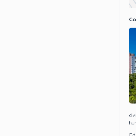
Co
di
hum
Ed