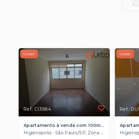
Usado
Usado
Ref.: CI3984
Ref.: D
Apartamento à venda com 100m², 1 vaga em Higienópolis próximo ao Metrô
Higienópolis - São Paulo/SP, Zona Central