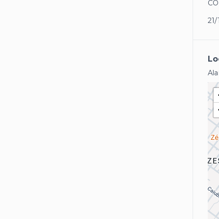
CO
21/
Lo
Ala