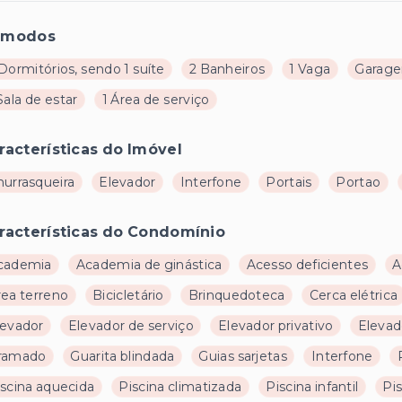
ômodos
Dormitórios, sendo 1 suíte
2 Banheiros
1 Vaga
Garage
Sala de estar
1 Área de serviço
racterísticas do Imóvel
hurrasqueira
Elevador
Interfone
Portais
Portao
racterísticas do Condomínio
cademia
Academia de ginástica
Acesso deficientes
A
rea terreno
Bicicletário
Brinquedoteca
Cerca elétrica
levador
Elevador de serviço
Elevador privativo
Elevad
ramado
Guarita blindada
Guias sarjetas
Interfone
iscina aquecida
Piscina climatizada
Piscina infantil
Pi