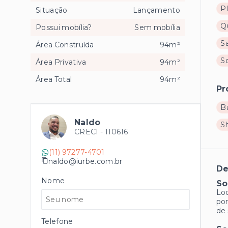
P
Situação
Lançamento
Q
Possui mobília?
Sem mobília
S
Área Construída
94m²
S
Área Privativa
94m²
Área Total
94m²
Pr
B
Naldo
S
CRECI -
110616
(11) 97277-4701
naldo@iurbe.com.br
De
Nome
So
Lo
por
de 
Telefone