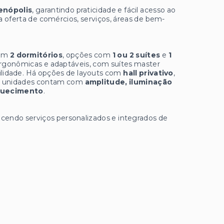
enópolis
, garantindo praticidade e fácil acesso ao
 oferta de comércios, serviços, áreas de bem-
com
2 dormitórios
, opções com
1 ou 2 suítes
e
1
ergonômicas e adaptáveis, com suítes master
bilidade. Há opções de layouts com
hall privativo
,
 as unidades contam com
amplitude, iluminação
quecimento
.
recendo serviços personalizados e integrados de