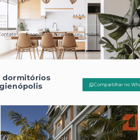
Contato
Financie
Negocie seu Imóvel
 dormitórios
gienópolis
Compartilhar no Wh