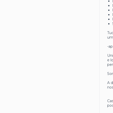
Tud
um 
-ap
Uni
e 
pen
Som
A d
nos
Cas
pod