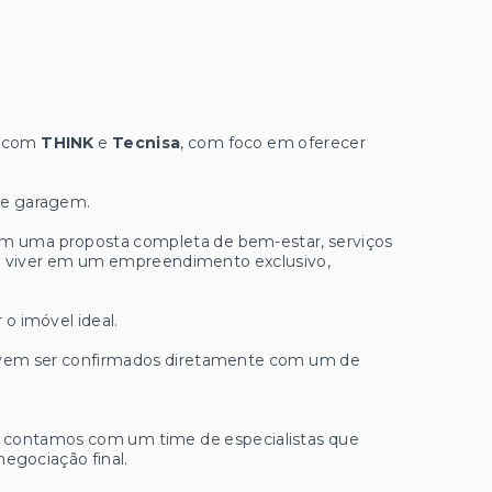
a com
THINK
e
Tecnisa
, com foco em oferecer
 de garagem.
com uma proposta completa de bem-estar, serviços
e viver em um empreendimento exclusivo,
 o imóvel ideal.
 devem ser confirmados diretamente com um de
ue contamos com um time de especialistas que
negociação final.