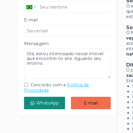
So
O 
que
est
E-mail
So
O 
va
ace
Mensagem
int
na
Di
O 
saú
Ent
Concordo com a
Política de
Privacidade
WhatsApp
E-mail