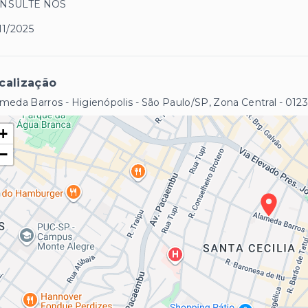
NSULTE NOS
11/2025
calização
meda Barros - Higienópolis - São Paulo/SP, Zona Central
- 012
+
−