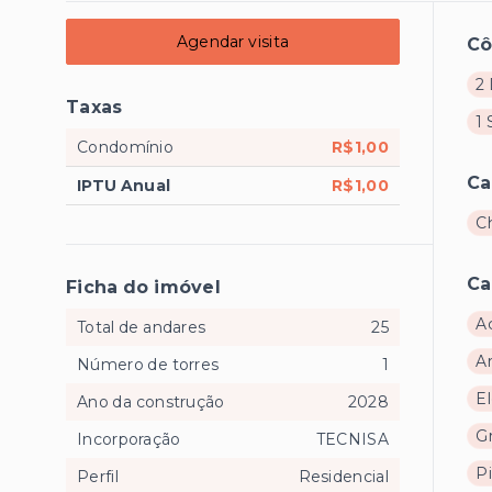
Agendar visita
C
2 
Taxas
1 
Condomínio
R$1,00
Ca
IPTU Anual
R$1,00
C
Ca
Ficha do imóvel
A
Total de andares
25
A
Número de torres
1
E
Ano da construção
2028
G
Incorporação
TECNISA
P
Perfil
Residencial