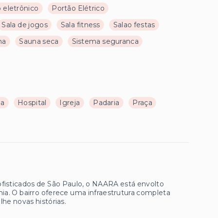
o eletrônico
Portão Elétrico
Sala de jogos
Sala fitness
Salao festas
na
Sauna seca
Sistema seguranca
ia
Hospital
Igreja
Padaria
Praça
 sofisticados de São Paulo, o NAARA está envolto
ia. O bairro oferece uma infraestrutura completa
he novas histórias.