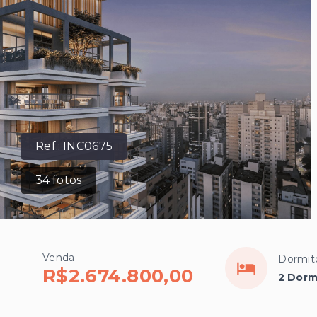
Ref.:
INC0675
34
fotos
Venda
Dormit
R$2.674.800,00
2 Dormi