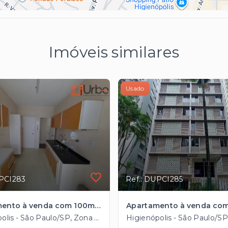
Imóveis similares
Usado
UPCI283
Ref.: DUPCI285
Apartamento à venda com 100m², 1 vaga em Higienópolis próximo ao Metrô
Higienópolis - São Paulo/SP, Zona Central