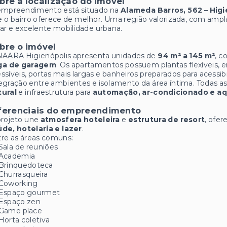
bre a localização do imóvel
empreendimento está situado na
Alameda Barros, 562 – Higi
 o bairro oferece de melhor. Uma região valorizada, com ampla
ar e excelente mobilidade urbana.
bre o imóvel
NAARA Higienópolis apresenta unidades de
94 m² a 145 m²
, 
ga de garagem
. Os apartamentos possuem plantas flexíveis, 
ssíveis, portas mais largas e banheiros preparados para acessi
egração entre ambientes e isolamento da área íntima. Todas
tural
e infraestrutura para
automação, ar-condicionado e a
ferenciais do empreendimento
projeto une
atmosfera hoteleira
e
estrutura de resort
, ofe
de, hotelaria e lazer
.
re as áreas comuns:
Sala de reuniões
Academia
Brinquedoteca
Churrasqueira
Coworking
Espaço gourmet
Espaço zen
Game place
Horta coletiva