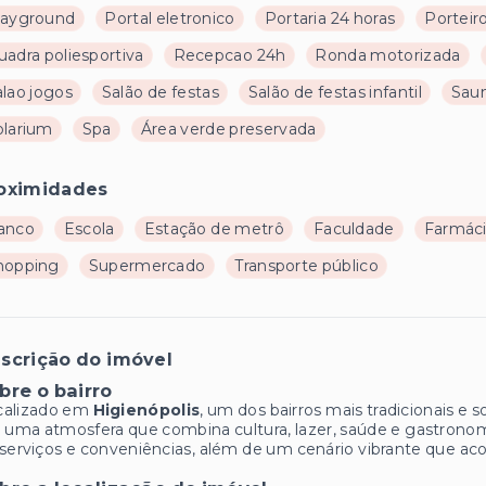
layground
Portal eletronico
Portaria 24 horas
Porteir
uadra poliesportiva
Recepcao 24h
Ronda motorizada
alao jogos
Salão de festas
Salão de festas infantil
Sau
olarium
Spa
Área verde preservada
oximidades
anco
Escola
Estação de metrô
Faculdade
Farmác
hopping
Supermercado
Transporte público
scrição do imóvel
bre o bairro
calizado em
Higienópolis
, um dos bairros mais tradicionais e
 uma atmosfera que combina cultura, lazer, saúde e gastronom
serviços e conveniências, além de um cenário vibrante que acol