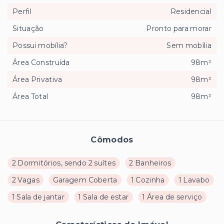
Perfil
Residencial
Situação
Pronto para morar
Possui mobília?
Sem mobília
Área Construída
98m²
Área Privativa
98m²
Área Total
98m²
Cômodos
2 Dormitórios, sendo 2 suítes
2 Banheiros
2 Vagas
Garagem Coberta
1 Cozinha
1 Lavabo
1 Sala de jantar
1 Sala de estar
1 Área de serviço