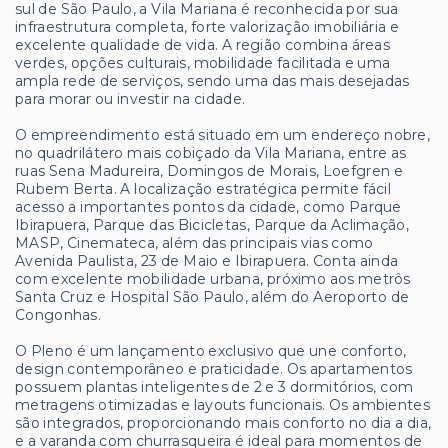
sul de São Paulo, a Vila Mariana é reconhecida por sua
infraestrutura completa, forte valorização imobiliária e
excelente qualidade de vida. A região combina áreas
verdes, opções culturais, mobilidade facilitada e uma
ampla rede de serviços, sendo uma das mais desejadas
para morar ou investir na cidade.
O empreendimento está situado em um endereço nobre,
no quadrilátero mais cobiçado da Vila Mariana, entre as
ruas Sena Madureira, Domingos de Morais, Loefgren e
Rubem Berta. A localização estratégica permite fácil
acesso a importantes pontos da cidade, como Parque
Ibirapuera, Parque das Bicicletas, Parque da Aclimação,
MASP, Cinemateca, além das principais vias como
Avenida Paulista, 23 de Maio e Ibirapuera. Conta ainda
com excelente mobilidade urbana, próximo aos metrôs
Santa Cruz e Hospital São Paulo, além do Aeroporto de
Congonhas.
O Pleno é um lançamento exclusivo que une conforto,
design contemporâneo e praticidade. Os apartamentos
possuem plantas inteligentes de 2 e 3 dormitórios, com
metragens otimizadas e layouts funcionais. Os ambientes
são integrados, proporcionando mais conforto no dia a dia,
e a varanda com churrasqueira é ideal para momentos de