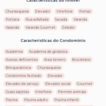
Características do Imóvel
Churrasqueira
Elevador
Interfone
Portao
Portaria
Rua asfaltada
Sacada
Varanda
Varanda
Varanda Gourmet
Zelador
Características do Condomínio
Academia
Academia de ginástica
Acesso deficientes
Area terreno
Bicicletário
Brinquedoteca
Churrasqueira
Condomínio fechado
Elevador
Elevador de serviço
Elevador social
Gourmet
Guias sarjetas
Interfone
Permite animais
Piscina
Piscina adulto
Piscina infantil