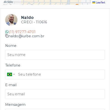
Leaflet
Naldo
CRECI -
110616
(11) 97277-4701
naldo@iurbe.com.br
Nome
Telefone
E-mail
Mensagem