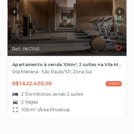
Ref.: INC1141
Apartamento à venda 106m², 2 suítes na Vila Mariana próximo ao Metrô
Vila Mariana - São Paulo/SP, Zona Sul
R$1.622.400,00
VENDA
2
Dormitórios
, sendo
2
suítes
2 Vagas
106 m² (Área Privativa)