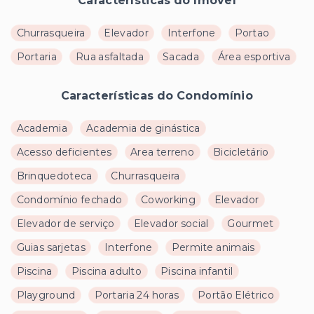
Características do Imóvel
Churrasqueira
Elevador
Interfone
Portao
Portaria
Rua asfaltada
Sacada
Área esportiva
Características do Condomínio
Academia
Academia de ginástica
Acesso deficientes
Area terreno
Bicicletário
Brinquedoteca
Churrasqueira
Condomínio fechado
Coworking
Elevador
Elevador de serviço
Elevador social
Gourmet
Guias sarjetas
Interfone
Permite animais
Piscina
Piscina adulto
Piscina infantil
Playground
Portaria 24 horas
Portão Elétrico