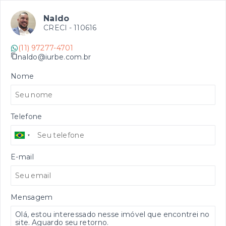
Naldo
CRECI -
110616
(11) 97277-4701
naldo@iurbe.com.br
Nome
Telefone
E-mail
Mensagem