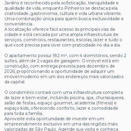
Jardins é reconhecido pela sofisticação, tranquilidade e
qualidade de vida, enquanto Pinheiros se destaca pela
criatividade, gastronomia, cultura e vida urbana vibrante.
Uma combinação única para quem busca exclusividade e
conveniência.
A localização oferece fácil acesso às principais vias da
cidade e está cercada por uma ampla infraestrutura de
serviços, comércios, restaurantes, escolas, lazer e tudo o
que você precisa para viver com praticidade no dia a dia.
O apartamento possui
182 m²
, com
4 dormitórios
, sendo
2
suítes
, além de
2 vagas de garagem
. O imóvel está em
construção, com
entrega prevista para dezembro de
2026
, proporcionando a oportunidade de adquirir um
imóvel moderno em um dos endereços mais valorizados
da capital.
O condomínio contará com uma infraestrutura completa
de lazer e bem-estar, incluindo
piscina, spa, churrasqueira,
salão de festas, espaço gourmet, academia (fitness) e
espaço kids
, oferecendo conforto, lazer e comodidade
para toda a família.
Aproveite esta oportunidade de investir em um
empreendimento exclusivo em uma das regiões mais
valorizadas de São Paulo. Agende sua visita e conheça