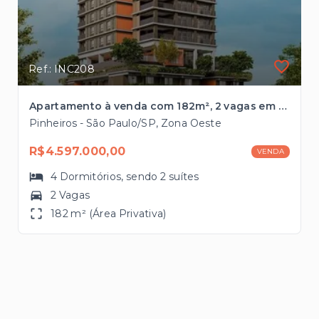
Ref.: INC208
Apartamento à venda com 182m², 2 vagas em Pinheiros
Pinheiros - São Paulo/SP, Zona Oeste
R$4.597.000,00
VENDA
4
Dormitórios
, sendo
2
suítes
2 Vagas
182 m² (Área Privativa)