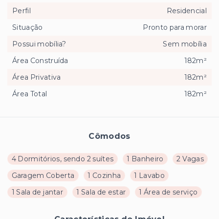
Perfil
Residencial
Situação
Pronto para morar
Possui mobília?
Sem mobília
Área Construída
182m²
Área Privativa
182m²
Área Total
182m²
Cômodos
4 Dormitórios, sendo 2 suítes
1 Banheiro
2 Vagas
Garagem Coberta
1 Cozinha
1 Lavabo
1 Sala de jantar
1 Sala de estar
1 Área de serviço