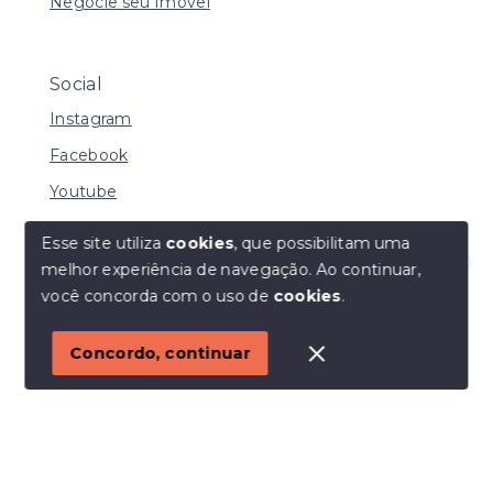
Negocie seu Imóvel
Social
Instagram
Facebook
Youtube
Esse site utiliza
cookies
, que possibilitam uma
melhor experiência de navegação.
Ao continuar,
© Copyright 2026 - I URBE CONSULTORIA
Olá! Estamos disponíveis para te ajudar.
você concorda com o uso de
cookies
.
IMOBILIÁRIA | CRECI 33.934 J - Todos os direitos
reservados
1
Concordo, continuar
SITE PARA IMOBILIARIA
Início
Histórico
Favoritos