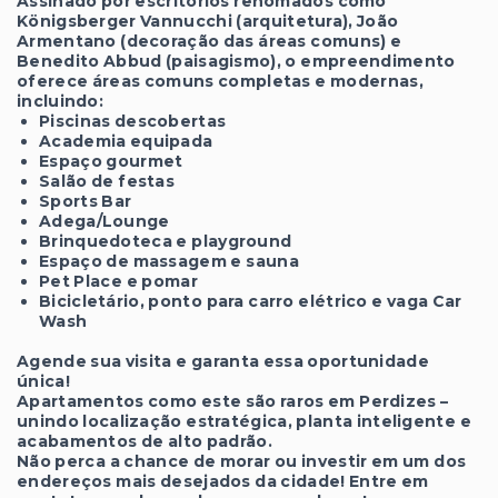
Assinado por escritórios renomados como
Königsberger Vannucchi (arquitetura), João
Armentano (decoração das áreas comuns) e
Benedito Abbud (paisagismo), o empreendimento
oferece áreas comuns completas e modernas,
incluindo:
Piscinas descobertas
Academia equipada
Espaço gourmet
Salão de festas
Sports Bar
Adega/Lounge
Brinquedoteca e playground
Espaço de massagem e sauna
Pet Place e pomar
Bicicletário, ponto para carro elétrico e vaga Car
Wash
Agende sua visita e garanta essa oportunidade
única!
Apartamentos como este são raros em Perdizes –
unindo localização estratégica, planta inteligente e
acabamentos de alto padrão.
Não perca a chance de morar ou investir em um dos
endereços mais desejados da cidade! Entre em