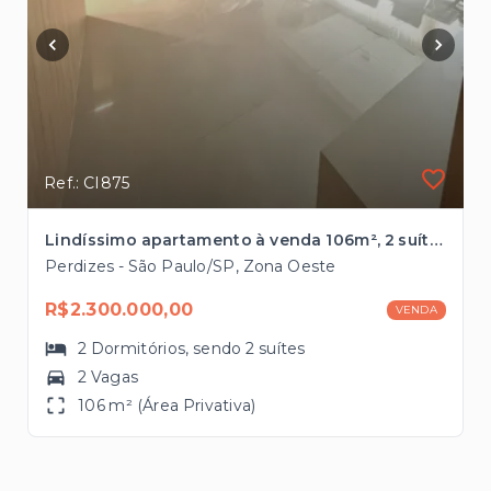
Ref.: CI875
Lindíssimo apartamento à venda 106m², 2 suítes próximo ao Allianz Parque
Perdizes - São Paulo/SP, Zona Oeste
R$2.300.000,00
VENDA
2
Dormitórios
, sendo
2
suítes
2 Vagas
106 m² (Área Privativa)