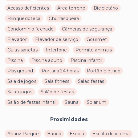
Acesso deficientes
Area terreno
Bicicletário
Brinquedoteca
Churrasqueira
Condomínio fechado
Câmeras de segurança
Elevador
Elevador de serviço
Gourmet
Guias sarjetas
Interfone
Permite animais
Piscina
Piscina adulto
Piscina infantil
Playground
Portaria 24 horas
Portão Elétrico
Sala de jogos
Sala fitness
Salao festas
Salao jogos
Salão de festas
Salão de festas infantil
Sauna
Solarium
Proximidades
Allianz Parque
Banco
Escola
Escola de idioma