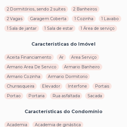
2 Dormitórios, sendo 2 suítes
2 Banheiros
2 Vagas
Garagem Coberta
1 Cozinha
1 Lavabo
1 Sala de jantar
1 Sala de estar
1 Área de serviço
Características do Imóvel
Aceita Financiamento
Ar
Area Serviço
Armario Area De Servico
Armario Banheiro
Armario Cozinha
Armario Dormitorio
Churrasqueira
Elevador
Interfone
Portais
Portao
Portaria
Rua asfaltada
Sacada
Características do Condomínio
Academia
Academia de ginástica