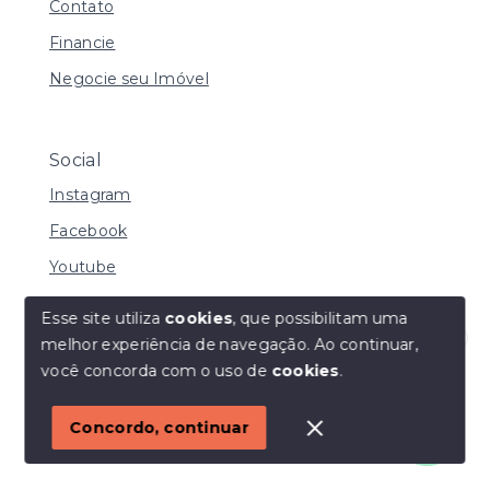
Contato
Financie
Negocie seu Imóvel
Social
Instagram
Facebook
Youtube
Esse site utiliza
cookies
, que possibilitam uma
melhor experiência de navegação.
Ao continuar,
© Copyright 2026 - I URBE CONSULTORIA
Olá! Estamos disponíveis para te ajudar.
você concorda com o uso de
cookies
.
IMOBILIÁRIA | CRECI 33.934 J - Todos os direitos
reservados
1
Concordo, continuar
SITE PARA IMOBILIARIA