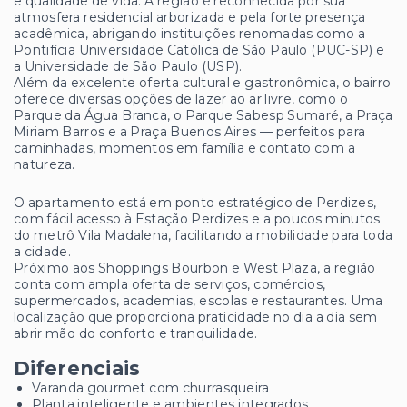
e qualidade de vida. A região é reconhecida por sua
atmosfera residencial arborizada e pela forte presença
acadêmica, abrigando instituições renomadas como a
Pontifícia Universidade Católica de São Paulo (PUC-SP) e
a Universidade de São Paulo (USP).
Além da excelente oferta cultural e gastronômica, o bairro
oferece diversas opções de lazer ao ar livre, como o
Parque da Água Branca, o Parque Sabesp Sumaré, a Praça
Miriam Barros e a Praça Buenos Aires — perfeitos para
caminhadas, momentos em família e contato com a
natureza.
O apartamento está em ponto estratégico de Perdizes,
com fácil acesso à Estação Perdizes e a poucos minutos
do metrô Vila Madalena, facilitando a mobilidade para toda
a cidade.
Próximo aos Shoppings Bourbon e West Plaza, a região
conta com ampla oferta de serviços, comércios,
supermercados, academias, escolas e restaurantes. Uma
localização que proporciona praticidade no dia a dia sem
abrir mão do conforto e tranquilidade.
Diferenciais
Varanda gourmet com churrasqueira
Planta inteligente e ambientes integrados