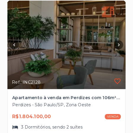
Ref.: INC2128
Apartamento à venda em Perdizes com 106m², 2 vagas pronto para morar
Perdizes - São Paulo/SP, Zona Oeste
R$1.804.100,00
VENDA
3
Dormitórios
, sendo
2
suítes