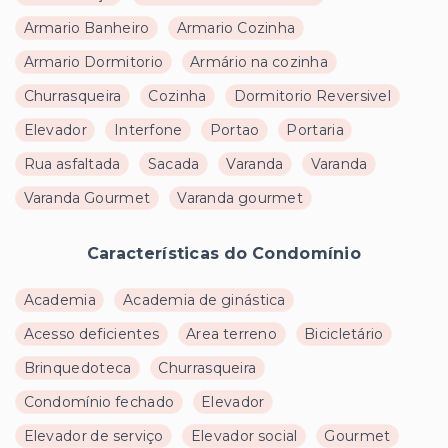
Armario Banheiro
Armario Cozinha
Armario Dormitorio
Armário na cozinha
Churrasqueira
Cozinha
Dormitorio Reversivel
Elevador
Interfone
Portao
Portaria
Rua asfaltada
Sacada
Varanda
Varanda
Varanda Gourmet
Varanda gourmet
Características do Condomínio
Academia
Academia de ginástica
Acesso deficientes
Area terreno
Bicicletário
Brinquedoteca
Churrasqueira
Condomínio fechado
Elevador
Elevador de serviço
Elevador social
Gourmet