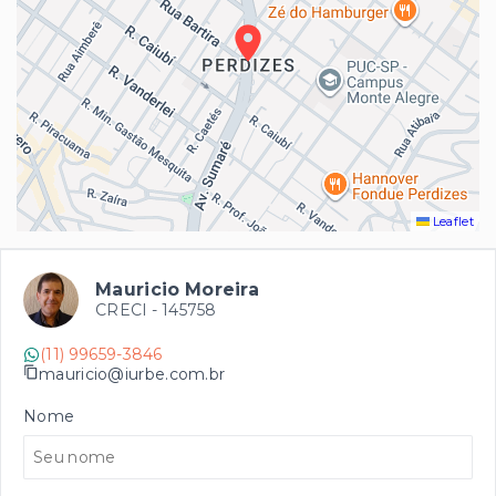
Leaflet
Mauricio Moreira
CRECI -
145758
(11) 99659-3846
mauricio@iurbe.com.br
Nome