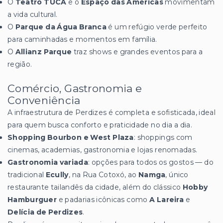
O
Teatro TUCA
e o
Espaço das Américas
movimentam
a vida cultural.
O
Parque da Água Branca
é um refúgio verde perfeito
para caminhadas e momentos em família.
O
Allianz Parque
traz shows e grandes eventos para a
região.
Comércio, Gastronomia e
Conveniência
A infraestrutura de Perdizes é completa e sofisticada, ideal
para quem busca conforto e praticidade no dia a dia.
Shopping Bourbon e West Plaza
: shoppings com
cinemas, academias, gastronomia e lojas renomadas.
Gastronomia variada
: opções para todos os gostos — do
tradicional
Ecully
, na Rua Cotoxó, ao
Namga
, único
restaurante tailandês da cidade, além do clássico
Hobby
Hamburguer
e padarias icônicas como
A Lareira
e
Delícia de Perdizes
.