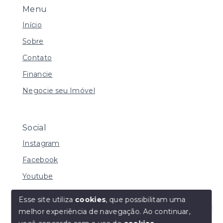
Menu
Início
Sobre
Contato
Financie
Negocie seu Imóvel
Social
Instagram
Facebook
Youtube
Esse site utiliza
cookies
, que possibilitam uma
melhor experiência de navegação.
Ao continuar,
© Copyright 2026 - I URBE CONSULTORIA
Olá! Estamos disponíveis para te ajudar.