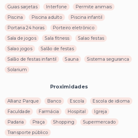
Guias sarjetas
Interfone
Permite animais
Piscina
Piscina adulto
Piscina infantil
Portaria 24 horas
Porteiro eletrônico
Sala de jogos
Sala fitness
Salao festas
Salao jogos
Salão de festas
Salão de festas infantil
Sauna
Sistema seguranca
Solarium
Proximidades
Allianz Parque
Banco
Escola
Escola de idioma
Faculdade
Farmácia
Hospital
Igreja
Padaria
Praça
Shopping
Supermercado
Transporte público