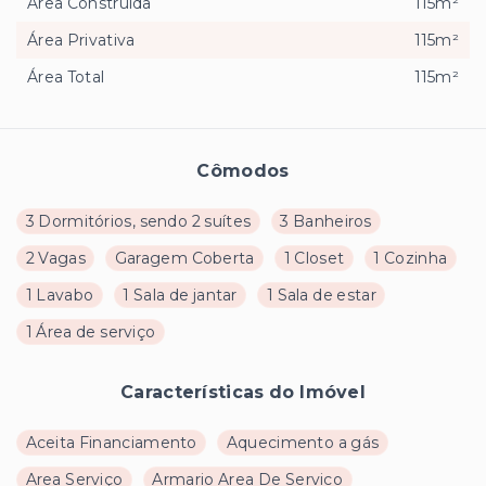
Área Construída
115m²
Área Privativa
115m²
Área Total
115m²
Cômodos
3 Dormitórios, sendo 2 suítes
3 Banheiros
2 Vagas
Garagem Coberta
1 Closet
1 Cozinha
1 Lavabo
1 Sala de jantar
1 Sala de estar
1 Área de serviço
Características do Imóvel
Aceita Financiamento
Aquecimento a gás
Area Serviço
Armario Area De Servico