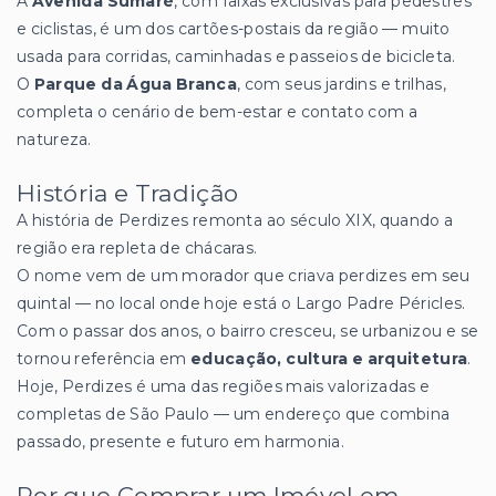
A
Avenida Sumaré
, com faixas exclusivas para pedestres
e ciclistas, é um dos cartões-postais da região — muito
usada para corridas, caminhadas e passeios de bicicleta.
O
Parque da Água Branca
, com seus jardins e trilhas,
completa o cenário de bem-estar e contato com a
natureza.
História e Tradição
A história de Perdizes remonta ao século XIX, quando a
região era repleta de chácaras.
O nome vem de um morador que criava perdizes em seu
quintal — no local onde hoje está o Largo Padre Péricles.
Com o passar dos anos, o bairro cresceu, se urbanizou e se
tornou referência em
educação, cultura e arquitetura
.
Hoje, Perdizes é uma das regiões mais valorizadas e
completas de São Paulo — um endereço que combina
passado, presente e futuro em harmonia.
Por que Comprar um Imóvel em