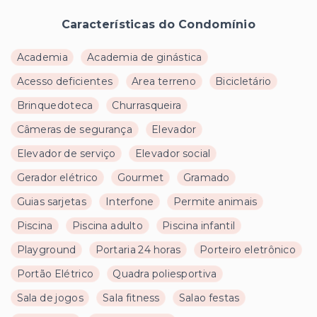
Características do Condomínio
Academia
Academia de ginástica
Acesso deficientes
Area terreno
Bicicletário
Brinquedoteca
Churrasqueira
Câmeras de segurança
Elevador
Elevador de serviço
Elevador social
Gerador elétrico
Gourmet
Gramado
Guias sarjetas
Interfone
Permite animais
Piscina
Piscina adulto
Piscina infantil
Playground
Portaria 24 horas
Porteiro eletrônico
Portão Elétrico
Quadra poliesportiva
Sala de jogos
Sala fitness
Salao festas