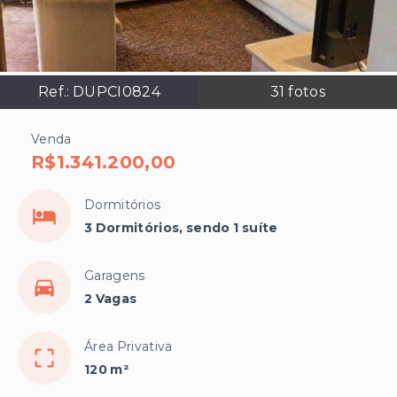
Ref.:
DUPCI0824
31
fotos
Venda
R$1.341.200,00
Dormitórios
3 Dormitórios, sendo 1 suíte
Garagens
2 Vagas
Área Privativa
120 m²