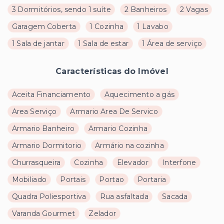
3 Dormitórios, sendo 1 suíte
2 Banheiros
2 Vagas
Garagem Coberta
1 Cozinha
1 Lavabo
1 Sala de jantar
1 Sala de estar
1 Área de serviço
Características do Imóvel
Aceita Financiamento
Aquecimento a gás
Area Serviço
Armario Area De Servico
Armario Banheiro
Armario Cozinha
Armario Dormitorio
Armário na cozinha
Churrasqueira
Cozinha
Elevador
Interfone
Mobiliado
Portais
Portao
Portaria
Quadra Poliesportiva
Rua asfaltada
Sacada
Varanda Gourmet
Zelador