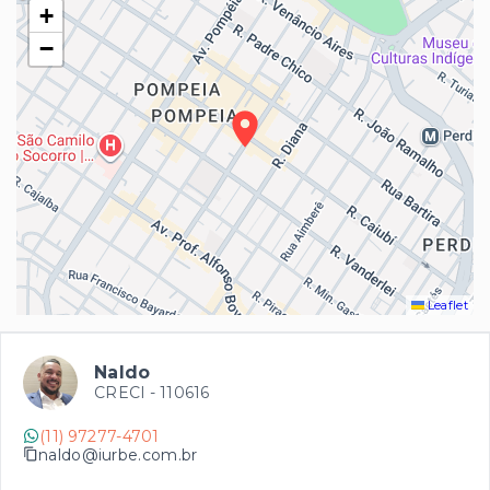
+
−
Leaflet
Naldo
CRECI -
110616
(11) 97277-4701
naldo@iurbe.com.br