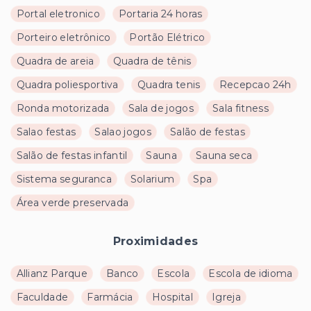
Portal eletronico
Portaria 24 horas
Porteiro eletrônico
Portão Elétrico
Quadra de areia
Quadra de tênis
Quadra poliesportiva
Quadra tenis
Recepcao 24h
Ronda motorizada
Sala de jogos
Sala fitness
Salao festas
Salao jogos
Salão de festas
Salão de festas infantil
Sauna
Sauna seca
Sistema seguranca
Solarium
Spa
Área verde preservada
Proximidades
Allianz Parque
Banco
Escola
Escola de idioma
Faculdade
Farmácia
Hospital
Igreja