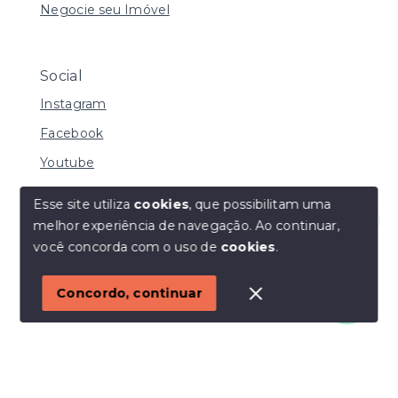
Negocie seu Imóvel
Social
Instagram
Facebook
Youtube
Esse site utiliza
cookies
, que possibilitam uma
melhor experiência de navegação.
Ao continuar,
© Copyright 2026 - I URBE CONSULTORIA
Olá! Estamos disponíveis para te ajudar.
você concorda com o uso de
cookies
.
IMOBILIÁRIA | CRECI 33.934 J - Todos os direitos
reservados
1
Concordo, continuar
SITE PARA IMOBILIARIA