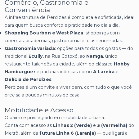
Comércio, Gastronomia e
Conveniência
A infraestrutura de Perdizes é completa e sofisticada, ideal
para quem busca conforto e praticidade no dia a dia.
Shopping Bourbon e West Plaza
: shoppings com
cinemas, academias, gastronomia e lojas renomadas.
Gastronomia variada
: opções para todos os gostos — do
tradicional
Ecully
, na Rua Cotoxó, ao
Namga
, único
restaurante tailandês da cidade, além do clássico
Hobby
Hamburguer
e padarias icônicas como
A Lareira
e
Delícia de Perdizes
.
Perdizes é um convite a viver bem, com tudo o que você
precisa a poucos minutos de casa.
Mobilidade e Acesso
O bairro é privilegiado em mobilidade urbana.
Conta com acesso às
Linhas 2 (Verde)
e
3 (Vermelha)
do
Metrô, além da
futura Linha 6 (Laranja)
— que ligará a