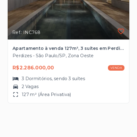
Ref.: INC768
Apartamento à venda 127m², 3 suítes em Perdizes próximo ao Shopping Bourbon
Perdizes - São Paulo/SP, Zona Oeste
R$2.286.000,00
VENDA
3
Dormitórios
, sendo
3
suítes
2 Vagas
127 m² (Área Privativa)