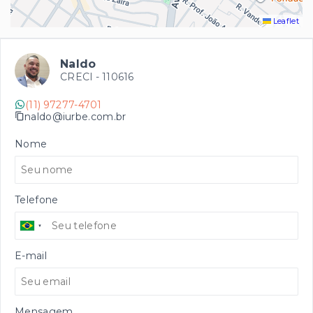
Leaflet
Naldo
CRECI -
110616
(11) 97277-4701
naldo@iurbe.com.br
Nome
Telefone
E-mail
Mensagem