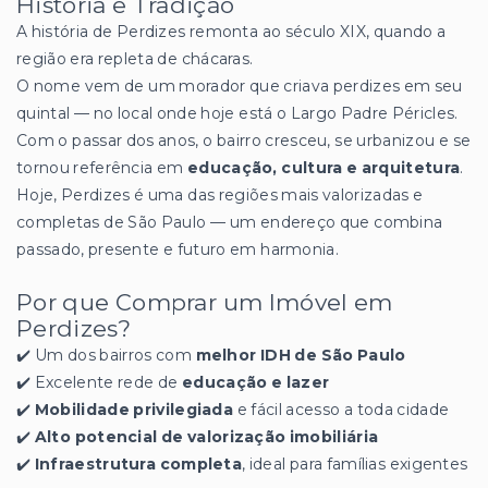
História e Tradição
A história de Perdizes remonta ao século XIX, quando a
região era repleta de chácaras.
O nome vem de um morador que criava perdizes em seu
quintal — no local onde hoje está o Largo Padre Péricles.
Com o passar dos anos, o bairro cresceu, se urbanizou e se
tornou referência em
educação, cultura e arquitetura
.
Hoje, Perdizes é uma das regiões mais valorizadas e
completas de São Paulo — um endereço que combina
passado, presente e futuro em harmonia.
Por que Comprar um Imóvel em
Perdizes?
✔️ Um dos bairros com
melhor IDH de São Paulo
✔️ Excelente rede de
educação e lazer
✔️
Mobilidade privilegiada
e fácil acesso a toda cidade
✔️
Alto potencial de valorização imobiliária
✔️
Infraestrutura completa
, ideal para famílias exigentes