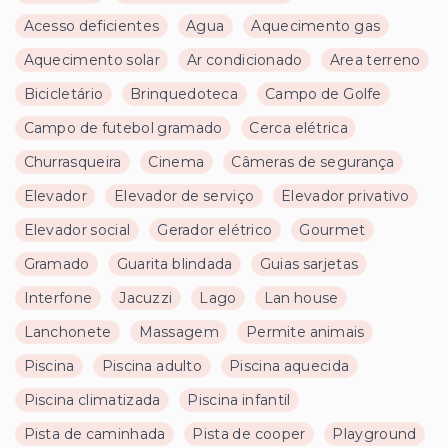
Acesso deficientes
Agua
Aquecimento gas
Aquecimento solar
Ar condicionado
Area terreno
Bicicletário
Brinquedoteca
Campo de Golfe
Campo de futebol gramado
Cerca elétrica
Churrasqueira
Cinema
Câmeras de segurança
Elevador
Elevador de serviço
Elevador privativo
Elevador social
Gerador elétrico
Gourmet
Gramado
Guarita blindada
Guias sarjetas
Interfone
Jacuzzi
Lago
Lan house
Lanchonete
Massagem
Permite animais
Piscina
Piscina adulto
Piscina aquecida
Piscina climatizada
Piscina infantil
Pista de caminhada
Pista de cooper
Playground