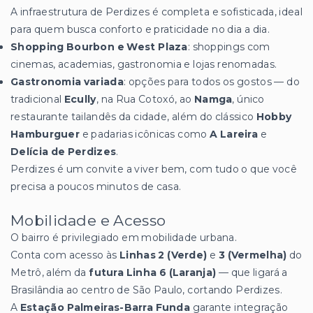
A infraestrutura de Perdizes é completa e sofisticada, ideal
para quem busca conforto e praticidade no dia a dia.
Shopping Bourbon e West Plaza
: shoppings com
cinemas, academias, gastronomia e lojas renomadas.
Gastronomia variada
: opções para todos os gostos — do
tradicional
Ecully
, na Rua Cotoxó, ao
Namga
, único
restaurante tailandês da cidade, além do clássico
Hobby
Hamburguer
e padarias icônicas como
A Lareira
e
Delícia de Perdizes
.
Perdizes é um convite a viver bem, com tudo o que você
precisa a poucos minutos de casa.
Mobilidade e Acesso
O bairro é privilegiado em mobilidade urbana.
Conta com acesso às
Linhas 2 (Verde)
e
3 (Vermelha)
do
Metrô, além da
futura Linha 6 (Laranja)
— que ligará a
Brasilândia ao centro de São Paulo, cortando Perdizes.
A
Estação Palmeiras-Barra Funda
garante integração