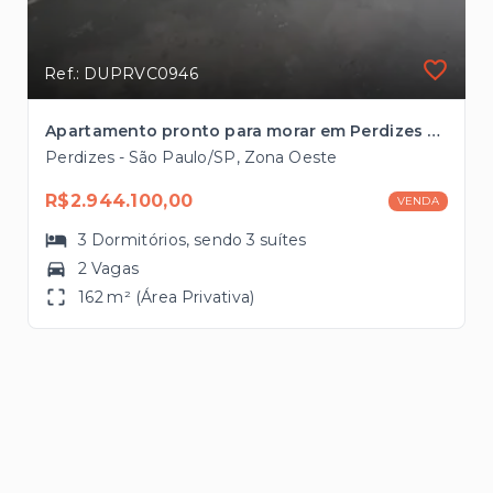
Ref.: DUPRVC0946
Apartamento pronto para morar em Perdizes com 3 suítes à venda, 162m² à 2 quadras da Avenida Sumaré
Perdizes - São Paulo/SP, Zona Oeste
R$2.944.100,00
VENDA
3
Dormitórios
, sendo
3
suítes
2 Vagas
162 m² (Área Privativa)