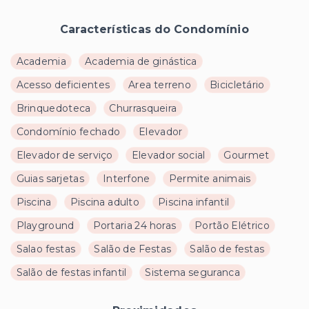
Características do Condomínio
Academia
Academia de ginástica
Acesso deficientes
Area terreno
Bicicletário
Brinquedoteca
Churrasqueira
Condomínio fechado
Elevador
Elevador de serviço
Elevador social
Gourmet
Guias sarjetas
Interfone
Permite animais
Piscina
Piscina adulto
Piscina infantil
Playground
Portaria 24 horas
Portão Elétrico
Salao festas
Salão de Festas
Salão de festas
Salão de festas infantil
Sistema seguranca