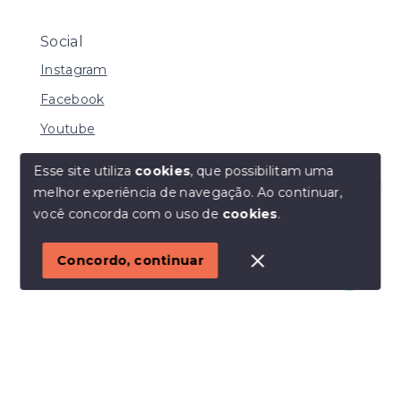
Social
Instagram
Facebook
Youtube
Esse site utiliza
cookies
, que possibilitam uma
melhor experiência de navegação.
Ao continuar,
© Copyright 2026 - I URBE CONSULTORIA
Olá! Estamos disponíveis para te ajudar.
você concorda com o uso de
cookies
.
IMOBILIÁRIA | CRECI 33.934 J - Todos os direitos
reservados
1
Concordo, continuar
SITE PARA IMOBILIARIA
Início
Histórico
Favoritos