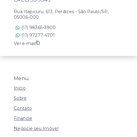
Rua Itapicuru, 613, Perdizes - São Paulo/SP,
05006-000
(11) 98365-3900
(11) 97277-4701
Ver e-mail
Menu
Início
Sobre
Contato
Financie
Negocie seu Imóvel