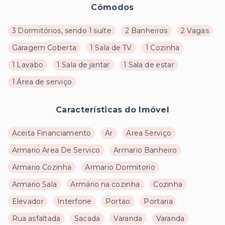
Cômodos
3 Dormitórios, sendo 1 suíte
2 Banheiros
2 Vagas
Garagem Coberta
1 Sala de TV
1 Cozinha
1 Lavabo
1 Sala de jantar
1 Sala de estar
1 Área de serviço
Características do Imóvel
Aceita Financiamento
Ar
Area Serviço
Armario Area De Servico
Armario Banheiro
Armario Cozinha
Armario Dormitorio
Armario Sala
Armário na cozinha
Cozinha
Elevador
Interfone
Portao
Portaria
Rua asfaltada
Sacada
Varanda
Varanda