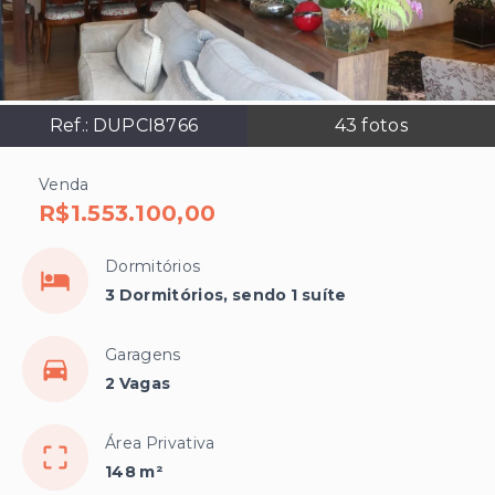
Ref.:
DUPCI8766
43
fotos
Venda
R$1.553.100,00
Dormitórios
3 Dormitórios, sendo 1 suíte
Garagens
2 Vagas
Área Privativa
148 m²