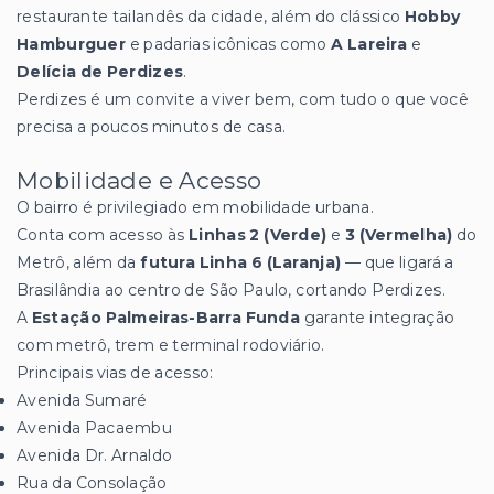
restaurante tailandês da cidade, além do clássico
Hobby
Hamburguer
e padarias icônicas como
A Lareira
e
Delícia de Perdizes
.
Perdizes é um convite a viver bem, com tudo o que você
precisa a poucos minutos de casa.
Mobilidade e Acesso
O bairro é privilegiado em mobilidade urbana.
Conta com acesso às
Linhas 2 (Verde)
e
3 (Vermelha)
do
Metrô, além da
futura Linha 6 (Laranja)
— que ligará a
Brasilândia ao centro de São Paulo, cortando Perdizes.
A
Estação Palmeiras-Barra Funda
garante integração
com metrô, trem e terminal rodoviário.
Principais vias de acesso:
Avenida Sumaré
Avenida Pacaembu
Avenida Dr. Arnaldo
Rua da Consolação