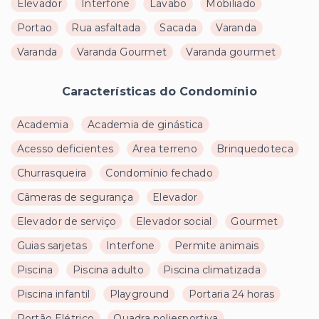
Elevador
Interfone
Lavabo
Mobiliado
Portao
Rua asfaltada
Sacada
Varanda
Varanda
Varanda Gourmet
Varanda gourmet
Características do Condomínio
Academia
Academia de ginástica
Acesso deficientes
Area terreno
Brinquedoteca
Churrasqueira
Condomínio fechado
Câmeras de segurança
Elevador
Elevador de serviço
Elevador social
Gourmet
Guias sarjetas
Interfone
Permite animais
Piscina
Piscina adulto
Piscina climatizada
Piscina infantil
Playground
Portaria 24 horas
Portão Elétrico
Quadra poliesportiva