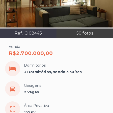
Ref.:
CI08445
50
fotos
Venda
R$2.700.000,00
Dormitórios
3 Dormitórios, sendo 3 suítes
Garagens
2 Vagas
Área Privativa
155 m²