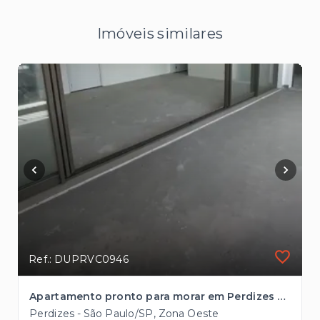
Imóveis similares
Ref.: DUPRVC0946
Apartamento pronto para morar em Perdizes com 3 suítes à venda, 162m² à 2 quadras da Avenida Sumaré
Perdizes - São Paulo/SP, Zona Oeste