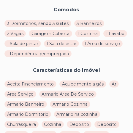
Cômodos
3 Dormitórios, sendo 3 suítes
3 Banheiros
2 Vagas
Garagem Coberta
1 Cozinha
1 Lavabo
1 Sala de jantar
1 Sala de estar
1 Área de serviço
1 Dependência p/empregada
Características do Imóvel
Aceita Financiamento
Aquecimento a gás
Ar
Area Serviço
Armario Area De Servico
Armario Banheiro
Armario Cozinha
Armario Dormitorio
Armário na cozinha
Churrasqueira
Cozinha
Deposito
Depósito