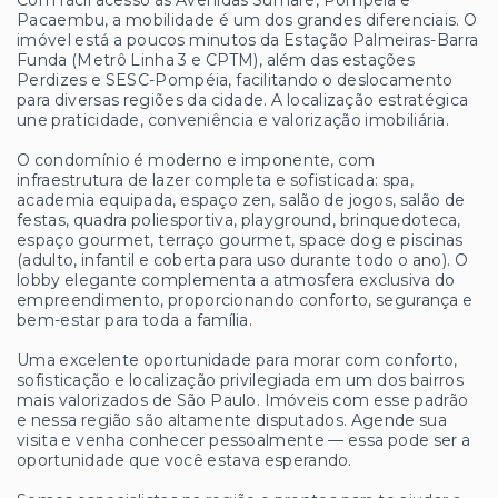
Pacaembu, a mobilidade é um dos grandes diferenciais. O
imóvel está a poucos minutos da Estação Palmeiras-Barra
Funda (Metrô Linha 3 e CPTM), além das estações
Perdizes e SESC-Pompéia, facilitando o deslocamento
para diversas regiões da cidade. A localização estratégica
une praticidade, conveniência e valorização imobiliária.
O condomínio é moderno e imponente, com
infraestrutura de lazer completa e sofisticada: spa,
academia equipada, espaço zen, salão de jogos, salão de
festas, quadra poliesportiva, playground, brinquedoteca,
espaço gourmet, terraço gourmet, space dog e piscinas
(adulto, infantil e coberta para uso durante todo o ano). O
lobby elegante complementa a atmosfera exclusiva do
empreendimento, proporcionando conforto, segurança e
bem-estar para toda a família.
Uma excelente oportunidade para morar com conforto,
sofisticação e localização privilegiada em um dos bairros
mais valorizados de São Paulo. Imóveis com esse padrão
e nessa região são altamente disputados. Agende sua
visita e venha conhecer pessoalmente — essa pode ser a
oportunidade que você estava esperando.