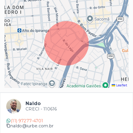
Leaflet
Naldo
CRECI -
110616
(11) 97277-4701
naldo@iurbe.com.br