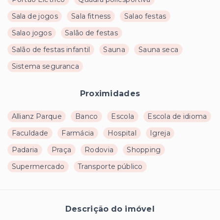
Sala de jogos
Sala fitness
Salao festas
Salao jogos
Salão de festas
Salão de festas infantil
Sauna
Sauna seca
Sistema seguranca
Proximidades
Allianz Parque
Banco
Escola
Escola de idioma
Faculdade
Farmácia
Hospital
Igreja
Padaria
Praça
Rodovia
Shopping
Supermercado
Transporte público
Descrição do imóvel