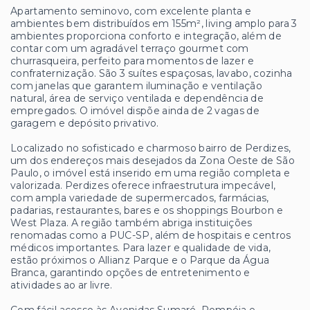
Apartamento seminovo, com excelente planta e
ambientes bem distribuídos em 155m², living amplo para 3
ambientes proporciona conforto e integração, além de
contar com um agradável terraço gourmet com
churrasqueira, perfeito para momentos de lazer e
confraternização. São 3 suítes espaçosas, lavabo, cozinha
com janelas que garantem iluminação e ventilação
natural, área de serviço ventilada e dependência de
empregados. O imóvel dispõe ainda de 2 vagas de
garagem e depósito privativo.
Localizado no sofisticado e charmoso bairro de Perdizes,
um dos endereços mais desejados da Zona Oeste de São
Paulo, o imóvel está inserido em uma região completa e
valorizada. Perdizes oferece infraestrutura impecável,
com ampla variedade de supermercados, farmácias,
padarias, restaurantes, bares e os shoppings Bourbon e
West Plaza. A região também abriga instituições
renomadas como a PUC-SP, além de hospitais e centros
médicos importantes. Para lazer e qualidade de vida,
estão próximos o Allianz Parque e o Parque da Água
Branca, garantindo opções de entretenimento e
atividades ao ar livre.
Com fácil acesso às Avenidas Sumaré, Pompéia e