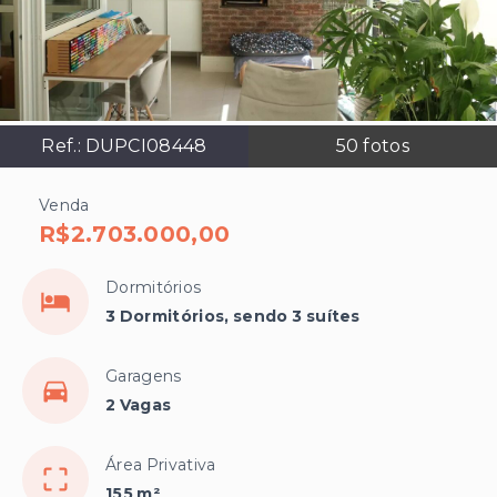
Ref.:
DUPCI08448
50
fotos
Venda
R$2.703.000,00
Dormitórios
3 Dormitórios, sendo 3 suítes
Garagens
2 Vagas
Área Privativa
155 m²