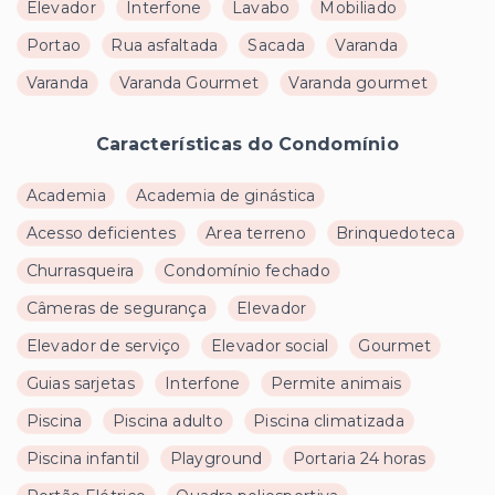
Elevador
Interfone
Lavabo
Mobiliado
Portao
Rua asfaltada
Sacada
Varanda
Varanda
Varanda Gourmet
Varanda gourmet
Características do Condomínio
Academia
Academia de ginástica
Acesso deficientes
Area terreno
Brinquedoteca
Churrasqueira
Condomínio fechado
Câmeras de segurança
Elevador
Elevador de serviço
Elevador social
Gourmet
Guias sarjetas
Interfone
Permite animais
Piscina
Piscina adulto
Piscina climatizada
Piscina infantil
Playground
Portaria 24 horas