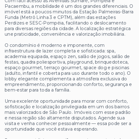
Com fácil acesso às Avenidas Sumaré, Pompéia e
Pacaembu, a mobilidade é um dos grandes diferenciais. O
imóvel está a poucos minutos da Estação Palmeiras-Barra
Funda (Metrô Linha 3 e CPTM), além das estações
Perdizes e SESC-Pompéia, facilitando o deslocamento
para diversas regiões da cidade. A localização estratégica
une praticidade, conveniência e valorização imobiliária.
O condomínio é moderno e imponente, com
infraestrutura de lazer completa e sofisticada: spa,
academia equipada, espaço zen, salão de jogos, salão de
festas, quadra poliesportiva, playground, brinquedoteca,
espaço gourmet, terraço gourmet, space dog e piscinas
(adulto, infantil e coberta para uso durante todo o ano). O
lobby elegante complementa a atmosfera exclusiva do
empreendimento, proporcionando conforto, segurança e
bem-estar para toda a família.
Uma excelente oportunidade para morar com conforto,
sofisticação e localização privilegiada em um dos bairros
mais valorizados de São Paulo. Imóveis com esse padrão
e nessa região são altamente disputados. Agende sua
visita e venha conhecer pessoalmente — essa pode ser a
oportunidade que você estava esperando.