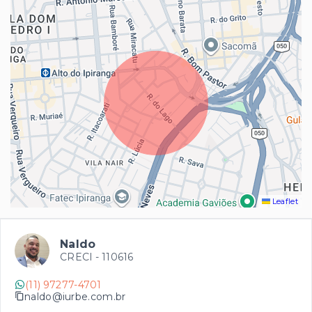
Leaflet
Naldo
CRECI -
110616
(11) 97277-4701
naldo@iurbe.com.br