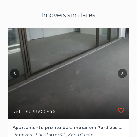
Imóveis similares
Ref.: DUPRVC0946
Apartamento pronto para morar em Perdizes com 3 suítes à venda, 162m² à 2 quadras da Avenida Sumaré
Perdizes - São Paulo/SP, Zona Oeste