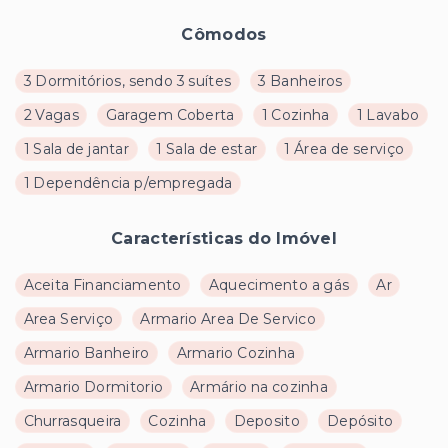
Cômodos
3 Dormitórios, sendo 3 suítes
3 Banheiros
2 Vagas
Garagem Coberta
1 Cozinha
1 Lavabo
1 Sala de jantar
1 Sala de estar
1 Área de serviço
1 Dependência p/empregada
Características do Imóvel
Aceita Financiamento
Aquecimento a gás
Ar
Area Serviço
Armario Area De Servico
Armario Banheiro
Armario Cozinha
Armario Dormitorio
Armário na cozinha
Churrasqueira
Cozinha
Deposito
Depósito