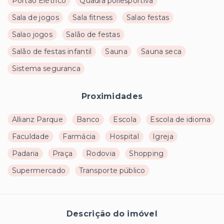
Portão Elétrico
Quadra poliesportiva
Sala de jogos
Sala fitness
Salao festas
Salao jogos
Salão de festas
Salão de festas infantil
Sauna
Sauna seca
Sistema seguranca
Proximidades
Allianz Parque
Banco
Escola
Escola de idioma
Faculdade
Farmácia
Hospital
Igreja
Padaria
Praça
Rodovia
Shopping
Supermercado
Transporte público
Descrição do imóvel