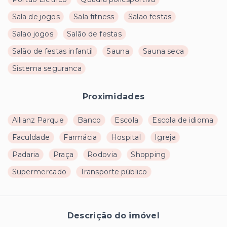
Sala de jogos
Sala fitness
Salao festas
Salao jogos
Salão de festas
Salão de festas infantil
Sauna
Sauna seca
Sistema seguranca
Proximidades
Allianz Parque
Banco
Escola
Escola de idioma
Faculdade
Farmácia
Hospital
Igreja
Padaria
Praça
Rodovia
Shopping
Supermercado
Transporte público
Descrição do imóvel