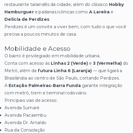
restaurante tailandês da cidade, além do clássico
Hobby
Hamburguer
e padarias icônicas como
A Lareira
e
Delícia de Perdizes
.
Perdizes é um convite a viver bem, com tudo o que você
precisa a poucos minutos de casa.
Mobilidade e Acesso
O bairro é privilegiado em mobilidade urbana.
Conta com acesso às
Linhas 2 (Verde)
e
3 (Vermelha)
do
Metrô, além da
futura Linha 6 (Laranja)
— que ligará a
Brasilândia ao centro de São Paulo, cortando Perdizes.
A
Estação Palmeiras-Barra Funda
garante integração
com metrô, trem e terminal rodoviário.
Principais vias de acesso:
Avenida Sumaré
Avenida Pacaembu
Avenida Dr. Arnaldo
Rua da Consolação