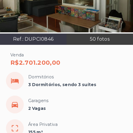
Ref.:
DUPCI0846
50
fotos
Venda
R$2.701.200,00
Dormitórios
3 Dormitórios, sendo 3 suítes
Garagens
2 Vagas
Área Privativa
155 m²