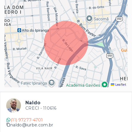
Leaflet
Naldo
CRECI -
110616
(11) 97277-4701
naldo@iurbe.com.br