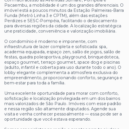
Pacaembu, a mobilidade é um dos grandes diferenciais. O
imóvel está a poucos minutos da Estação Palmeiras-Barra
Funda (Metrô Linha 3 e CPTM), além das estações
Perdizes e SESC-Pompéia, facilitando o deslocamento
para diversas regiões da cidade. A localização estratégica
une praticidade, conveniência e valorização imobiliária.
O condomínio é moderno e imponente, com
infraestrutura de lazer completa e sofisticada: spa,
academia equipada, espaço zen, salão de jogos, salão de
festas, quadra poliesportiva, playground, brinquedoteca,
espaço gourmet, terraço gourmet, space dog e piscinas
(adulto, infantil e coberta para uso durante todo o ano). O
lobby elegante complementa a atmosfera exclusiva do
empreendimento, proporcionando conforto, segurança e
bem-estar para toda a família.
Uma excelente oportunidade para morar com conforto,
sofisticação e localização privilegiada em um dos bairros
mais valorizados de São Paulo. Imóveis com esse padrão
e nessa região são altamente disputados. Agende sua
visita e venha conhecer pessoalmente — essa pode ser a
oportunidade que você estava esperando.