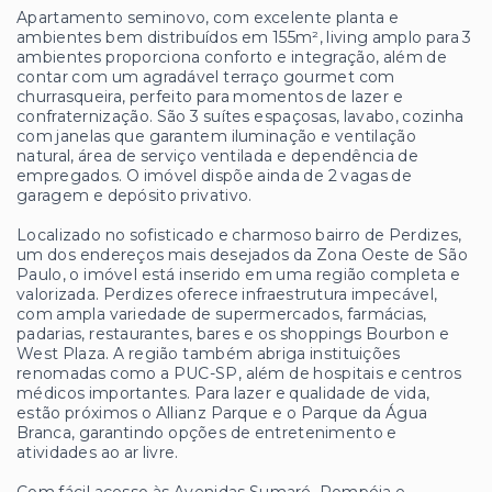
Apartamento seminovo, com excelente planta e
ambientes bem distribuídos em 155m², living amplo para 3
ambientes proporciona conforto e integração, além de
contar com um agradável terraço gourmet com
churrasqueira, perfeito para momentos de lazer e
confraternização. São 3 suítes espaçosas, lavabo, cozinha
com janelas que garantem iluminação e ventilação
natural, área de serviço ventilada e dependência de
empregados. O imóvel dispõe ainda de 2 vagas de
garagem e depósito privativo.
Localizado no sofisticado e charmoso bairro de Perdizes,
um dos endereços mais desejados da Zona Oeste de São
Paulo, o imóvel está inserido em uma região completa e
valorizada. Perdizes oferece infraestrutura impecável,
com ampla variedade de supermercados, farmácias,
padarias, restaurantes, bares e os shoppings Bourbon e
West Plaza. A região também abriga instituições
renomadas como a PUC-SP, além de hospitais e centros
médicos importantes. Para lazer e qualidade de vida,
estão próximos o Allianz Parque e o Parque da Água
Branca, garantindo opções de entretenimento e
atividades ao ar livre.
Com fácil acesso às Avenidas Sumaré, Pompéia e