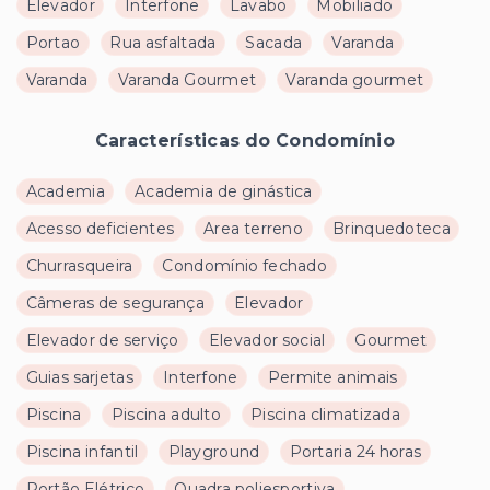
Elevador
Interfone
Lavabo
Mobiliado
Portao
Rua asfaltada
Sacada
Varanda
Varanda
Varanda Gourmet
Varanda gourmet
Características do Condomínio
Academia
Academia de ginástica
Acesso deficientes
Area terreno
Brinquedoteca
Churrasqueira
Condomínio fechado
Câmeras de segurança
Elevador
Elevador de serviço
Elevador social
Gourmet
Guias sarjetas
Interfone
Permite animais
Piscina
Piscina adulto
Piscina climatizada
Piscina infantil
Playground
Portaria 24 horas
Portão Elétrico
Quadra poliesportiva