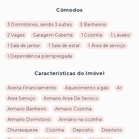
Cômodos
3 Dormitórios, sendo 3 suítes
3 Banheiros
2 Vagas
Garagem Coberta
1 Cozinha
1 Lavabo
1 Sala de jantar
1 Sala de estar
1 Área de serviço
1 Dependência p/empregada
Características do Imóvel
Aceita Financiamento
Aquecimento a gás
Ar
Area Serviço
Armario Area De Servico
Armario Banheiro
Armario Cozinha
Armario Dormitorio
Armário na cozinha
Churrasqueira
Cozinha
Deposito
Depósito