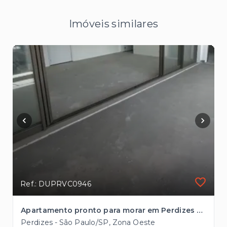
Imóveis similares
Ref.: DUPRVC0946
Apartamento pronto para morar em Perdizes com 3 suítes à venda, 162m² à 2 quadras da Avenida Sumaré
Perdizes - São Paulo/SP, Zona Oeste