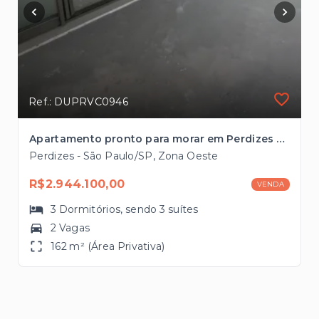
Ref.: DUPRVC0946
Apartamento pronto para morar em Perdizes com 3 suítes à venda, 162m² à 2 quadras da Avenida Sumaré
Perdizes - São Paulo/SP, Zona Oeste
R$2.944.100,00
VENDA
3
Dormitórios
, sendo
3
suítes
2 Vagas
162 m² (Área Privativa)