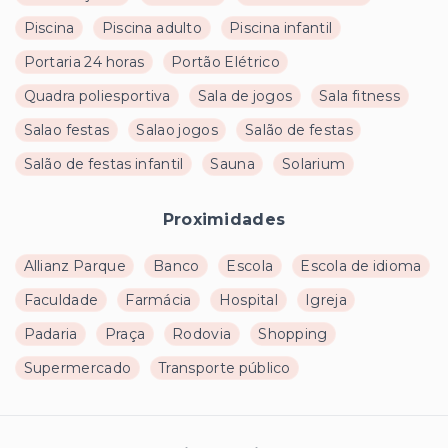
Piscina
Piscina adulto
Piscina infantil
Portaria 24 horas
Portão Elétrico
Quadra poliesportiva
Sala de jogos
Sala fitness
Salao festas
Salao jogos
Salão de festas
Salão de festas infantil
Sauna
Solarium
Proximidades
Allianz Parque
Banco
Escola
Escola de idioma
Faculdade
Farmácia
Hospital
Igreja
Padaria
Praça
Rodovia
Shopping
Supermercado
Transporte público