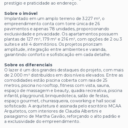
prestígio e praticidade ao endereço.
Sobre o imóvel
Implantado em um amplo terreno de 3.227 m², o
empreendimento conta com torre única de 26
pavimentos e apenas 78 unidades, proporcionando
exclusividade e privacidade. Os apartamentos possuem
plantas de 127 m², 179 m² e 216 m², com opções de 2 ou 3
suítes e até 4 dormitórios. Os projetos priorizam
amplitude, integração entre ambientes e varanda,
garantindo conforto e sofisticação em cada detalhe.
Sobre os diferenciais
O lazer é um dos grandes destaques do projeto, com mais
de 2.000 m² distribuídos em dois níveis elevados. Entre as
comodidades estão piscina coberta com raia de 25
metros, piscina no rooftop, fitness com vista, sauna,
espaço de massagem e beauty, quadra recreativa, piscina
infantil, playground, brinquedoteca, salão de festas,
espaço gourmet, churrasqueira, coworking e hall social
sofisticado. A arquitetura é assinada pelo escritório MCAA
Arquitetos, com interiores de Claudia Albertini e
paisagismo de Martha Gavião, reforçando o alto padrão e
a exclusividade do empreendimento.