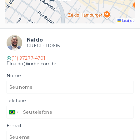
Leaflet
Naldo
CRECI -
110616
(11) 97277-4701
naldo@iurbe.com.br
Nome
Telefone
E-mail