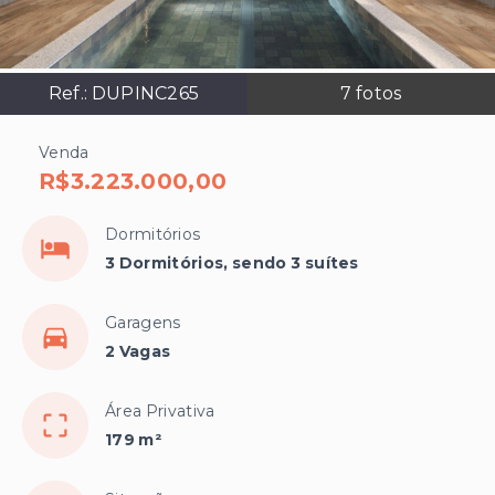
Ref.:
DUPINC265
7
fotos
Venda
R$3.223.000,00
Dormitórios
3 Dormitórios, sendo 3 suítes
Garagens
2 Vagas
Área Privativa
179 m²