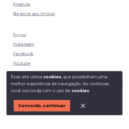
Financie
Negocie seu Imóvel
Social
Instagram
Facebook
Youtube
Esse site utiliza
cookies
, que possibilitam uma
melhor experiência de navegação.
Ao continuar,
© Copyright 2026 - I URBE CONSULTORIA
Olá! Estamos disponíveis para te ajudar.
você concorda com o uso de
cookies
.
IMOBILIÁRIA | CRECI 33.934 J - Todos os direitos
reservados
1
Concordo, continuar
SITE PARA IMOBILIARIA