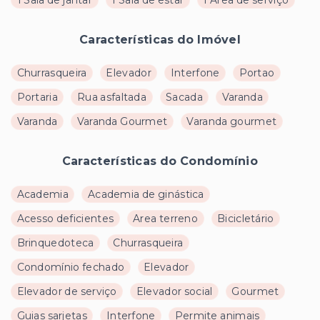
1 Sala de jantar
1 Sala de estar
1 Área de serviço
Características do Imóvel
Churrasqueira
Elevador
Interfone
Portao
Portaria
Rua asfaltada
Sacada
Varanda
Varanda
Varanda Gourmet
Varanda gourmet
Características do Condomínio
Academia
Academia de ginástica
Acesso deficientes
Area terreno
Bicicletário
Brinquedoteca
Churrasqueira
Condomínio fechado
Elevador
Elevador de serviço
Elevador social
Gourmet
Guias sarjetas
Interfone
Permite animais