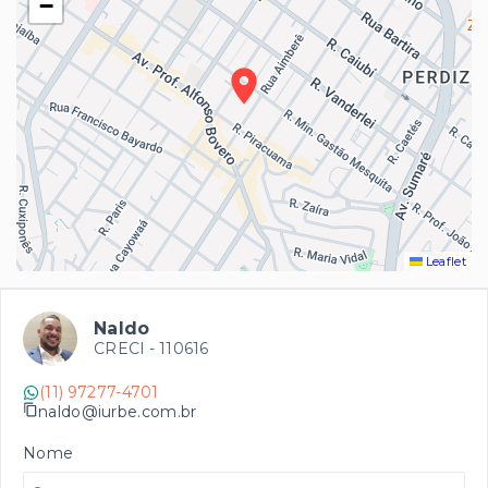
−
Leaflet
Naldo
CRECI -
110616
(11) 97277-4701
naldo@iurbe.com.br
Nome