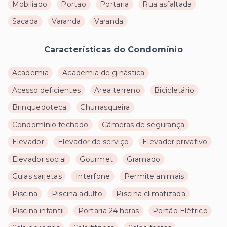
Mobiliado
Portao
Portaria
Rua asfaltada
Sacada
Varanda
Varanda
Características do Condomínio
Academia
Academia de ginástica
Acesso deficientes
Area terreno
Bicicletário
Brinquedoteca
Churrasqueira
Condomínio fechado
Câmeras de segurança
Elevador
Elevador de serviço
Elevador privativo
Elevador social
Gourmet
Gramado
Guias sarjetas
Interfone
Permite animais
Piscina
Piscina adulto
Piscina climatizada
Piscina infantil
Portaria 24 horas
Portão Elétrico