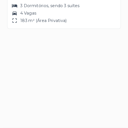
3
Dormitórios
, sendo
3
suítes
4 Vagas
183 m² (Área Privativa)