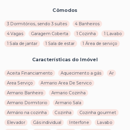
Cômodos
3 Dormitórios, sendo 3 suítes
4 Banheiros
4 Vagas
Garagem Coberta
1 Cozinha
1 Lavabo
1 Sala de jantar
1 Sala de estar
1 Área de serviço
Características do Imóvel
Aceita Financiamento
Aquecimento a gás
Ar
Area Serviço
Armario Area De Servico
Armario Banheiro
Armario Cozinha
Armario Dormitorio
Armario Sala
Armário na cozinha
Cozinha
Cozinha gourmet
Elevador
Gás individual
Interfone
Lavabo