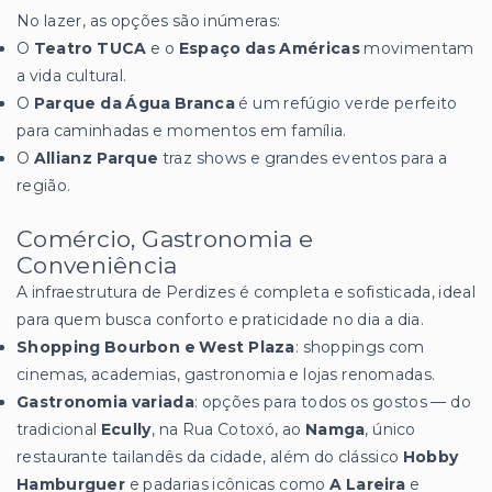
No lazer, as opções são inúmeras:
O
Teatro TUCA
e o
Espaço das Américas
movimentam
a vida cultural.
O
Parque da Água Branca
é um refúgio verde perfeito
para caminhadas e momentos em família.
O
Allianz Parque
traz shows e grandes eventos para a
região.
Comércio, Gastronomia e
Conveniência
A infraestrutura de Perdizes é completa e sofisticada, ideal
para quem busca conforto e praticidade no dia a dia.
Shopping Bourbon e West Plaza
: shoppings com
cinemas, academias, gastronomia e lojas renomadas.
Gastronomia variada
: opções para todos os gostos — do
tradicional
Ecully
, na Rua Cotoxó, ao
Namga
, único
restaurante tailandês da cidade, além do clássico
Hobby
Hamburguer
e padarias icônicas como
A Lareira
e