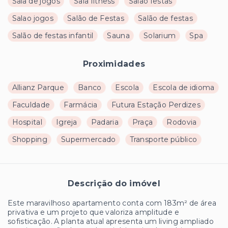
Sala de jogos
Sala fitness
Salao festas
Salao jogos
Salão de Festas
Salão de festas
Salão de festas infantil
Sauna
Solarium
Spa
Proximidades
Allianz Parque
Banco
Escola
Escola de idioma
Faculdade
Farmácia
Futura Estação Perdizes
Hospital
Igreja
Padaria
Praça
Rodovia
Shopping
Supermercado
Transporte público
Descrição do imóvel
Este maravilhoso apartamento conta com 183m² de área
privativa e um projeto que valoriza amplitude e
sofisticação. A planta atual apresenta um living ampliado