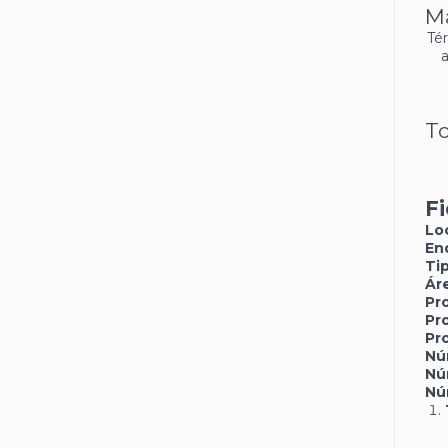
Ma
Té
To
F
Lo
En
Ti
Ár
Pr
Pr
Pr
Nú
Nú
Nú