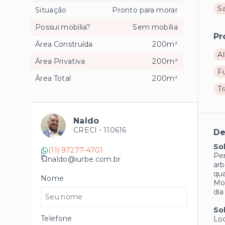
S
Situação
Pronto para morar
Possui mobília?
Sem mobília
Pr
Área Construída
200m²
Al
Área Privativa
200m²
F
Área Total
200m²
T
Naldo
CRECI -
110616
De
So
(11) 97277-4701
Per
naldo@iurbe.com.br
arb
qua
Nome
Mor
dia
So
Telefone
Loc