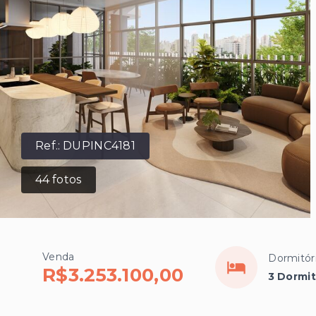
Ref.:
DUPINC4181
44
fotos
Venda
Dormitór
R$3.253.100,00
3 Dormit