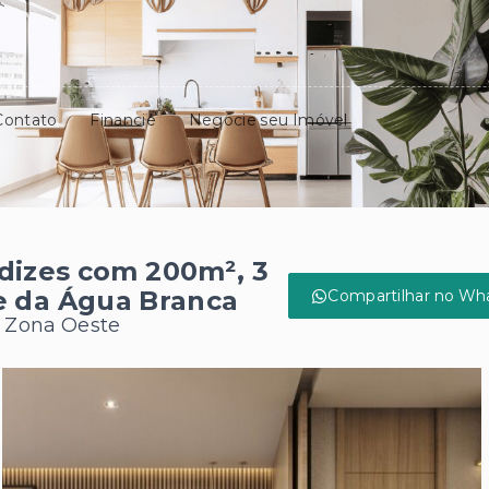
Contato
Financie
Negocie seu Imóvel
dizes com 200m², 3
e da Água Branca
Compartilhar no Wh
, Zona Oeste