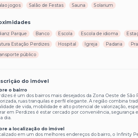
alao jogos
Salão de Festas
Sauna
Solarium
oximidades
lianz Parque
Banco
Escola
Escola de idioma
Esta
utura Estação Perdizes
Hospital
Igreja
Padaria
Pr
ransporte público
scrição do imóvel
bre o bairro
dizes é um dos bairros mais desejados da Zona Oeste de São P
orizada, ruas tranquilas e perfil elegante. A região combina tr
lidade de vida, mobilidade e alto potencial de valorização, es
ar em Perdizes é estar cercado por conveniência, segurança
 a dia.
bre a localização do imóvel
alizado em um dos melhores endereços do bairro, o Infinity Pe