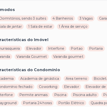
ômodos
Dormitórios, sendo 3 suítes
4 Banheiros
3 Vagas
Gar
Sala de jantar
1 Sala de estar
1 Área de serviço
racterísticas do Imóvel
hurrasqueira
Elevador
Interfone
Portao
Portaria
aranda
Varanda Gourmet
Varanda gourmet
racterísticas do Condomínio
cademia
Academia de ginástica
Area terreno
Biciclet
ondomínio fechado
Coworking
Elevador
Elevador de 
nterfone
Permite animais
Piscina
Piscina adulto
Pi
layground
Portaria 24 horas
Portão Elétrico
Quadra po