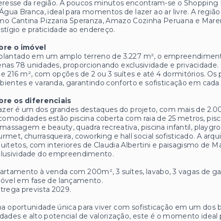
eresse da região. A poucos minutos encontram-se o Shopping B
Água Branca, ideal para momentos de lazer ao ar livre. A re
mo Cantina Pizzaria Speranza, Amazo Cozinha Peruana e Mare
stígio e praticidade ao endereço.
bre o imóvel
plantado em um amplo terreno de 3.227 m², o empreendimento
nas 78 unidades, proporcionando exclusividade e privacidade
e 216 m², com opções de 2 ou 3 suítes e até 4 dormitórios. Os 
ientes e varanda, garantindo conforto e sofisticação em cada 
bre os diferenciais
azer é um dos grandes destaques do projeto, com mais de 2.000
comodidades estão piscina coberta com raia de 25 metros, pisci
massagem e beauty, quadra recreativa, piscina infantil, playgr
rmet, churrasqueira, coworking e hall social sofisticado. A arq
uitetos, com interiores de Claudia Albertini e paisagismo de Ma
clusividade do empreendimento.
artamento à venda com 200m², 3 suítes, lavabo, 3 vagas de g
móvel em fase de lançamento.
trega prevista 2029.
 oportunidade única para viver com sofisticação em um dos b
dades e alto potencial de valorização, este é o momento ideal p