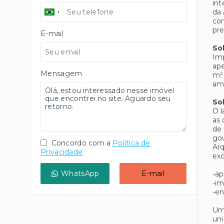
int
da 
co
pre
E-mail
So
Im
ape
Mensagem
m² 
amb
So
O l
as 
de 
gou
Concordo com a
Política de
Arq
Privacidade
ex
WhatsApp
E-mail
-ap
-i
-en
Uma
uni