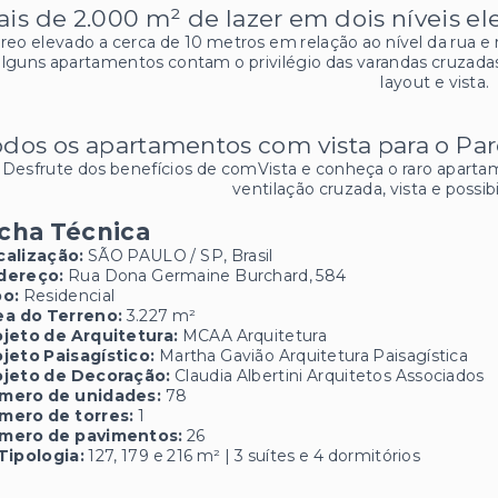
is de 2.000 m² de lazer em dois níveis e
rreo elevado a cerca de 10 metros em relação ao nível da rua e 
alguns apartamentos contam o privilégio das varandas cruzadas: 
layout e vista.
dos os apartamentos com vista para o Pa
Desfrute dos benefícios de comVista e conheça o raro apartam
ventilação cruzada, vista e possib
icha Técnica
calização:
SÃO PAULO / SP, Brasil
dereço:
Rua Dona Germaine Burchard, 584
po:
Residencial
ea do Terreno:
3.227 m²
ojeto de Arquitetura:
MCAA Arquitetura
ojeto Paisagístico:
Martha Gavião Arquitetura Paisagística
ojeto de Decoração:
Claudia Albertini Arquitetos Associados
mero de unidades:
78
mero de torres:
1
mero de pavimentos:
26
Tipologia:
127, 179 e 216 m² | 3 suítes e 4 dormitórios