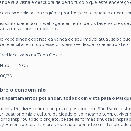
nde sua visita e descubra de perto tudo o que este endereço 
os especialistas na região e prontos para te ajudar a encontrar
isponibilidade do imóvel, agendamento de visitas e valores
sos consultores imobiliários.
o você ainda dependa da venda do seu imóvel atual, saiba q
e te auxiliar em todo esse processo — desde o cadastro até a 
vel localizado na Zona Oeste.
NSULTE NOS
/06/26
bre o condomínio
ês apartamentos por andar, todos com vista para o Parqu
nfinity Perdizes reúne dois privilégios raros em São Paulo: est
er, gastronomia e cultura da cidade e, ao mesmo tempo, viver 
orno inspirou todo o projeto, desde as formas sinuosas inspir
y Barioni, até os interiores marcados por arte e materialidade