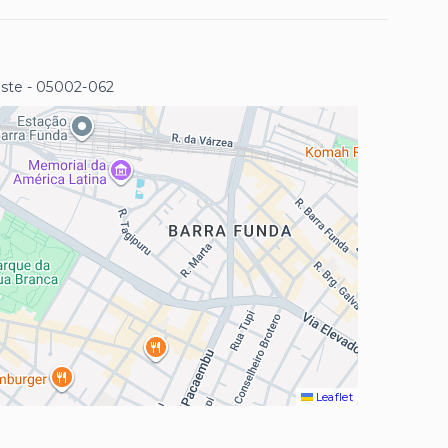
este
- 05002-062
Leaflet