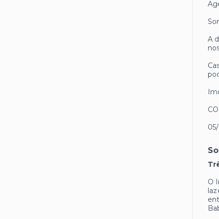
Age
Som
A d
nos
Cas
pod
Imó
CO
05
So
Tr
O I
laz
ent
Bab