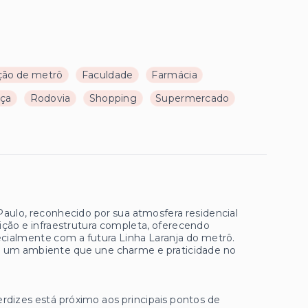
ção de metrô
Faculdade
Farmácia
aça
Rodovia
Shopping
Supermercado
aulo, reconhecido por sua atmosfera residencial
adição e infraestrutura completa, oferecendo
pecialmente com a futura Linha Laranja do metrô.
 e um ambiente que une charme e praticidade no
rdizes está próximo aos principais pontos de