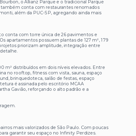
ourbon, o Allianz Parque e o tradicional Parque
gião também conta com restaurantes renomados
monti, além da PUC-SP, agregando ainda mais
 conta com torre única de 26 pavimentos e
. Os apartamentos possuem plantas de 127 m², 179
projetos priorizam amplitude, integração entre
detalhe.
 m² distribuídos em dois níveis elevados. Entre
na no rooftop, fitness com vista, sauna, espaço
ound, brinquedoteca, salão de festas, espaço
uitetura é assinada pelo escritório MCAA
rtha Gavião, reforçando o alto padrão e a
aragem.
airros mais valorizados de São Paulo. Com poucas
ara garantir seu espaço no Infinity Perdizes.