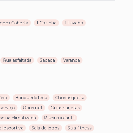
agem Coberta
1 Cozinha
1 Lavabo
Rua asfaltada
Sacada
Varanda
ário
Brinquedoteca
Churrasqueira
serviço
Gourmet
Guias sarjetas
scina climatizada
Piscina infantil
liesportiva
Sala de jogos
Sala fitness