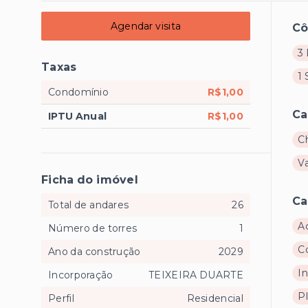
Agendar visita
C
3 
Taxas
1 
Condomínio
R$1,00
Ca
IPTU Anual
R$1,00
C
V
Ficha do imóvel
Ca
Total de andares
26
A
Número de torres
1
C
Ano da construção
2029
I
Incorporação
TEIXEIRA DUARTE
P
Perfil
Residencial