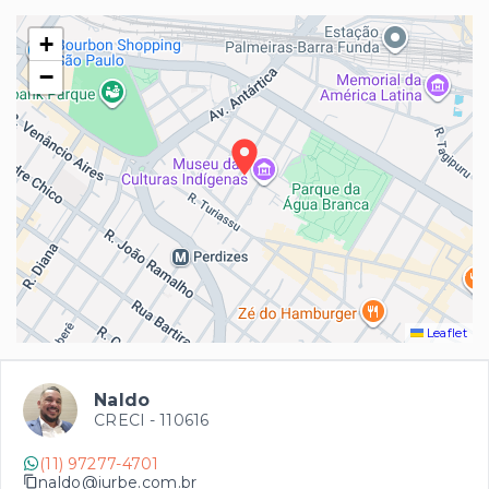
+
−
Leaflet
Naldo
CRECI -
110616
(11) 97277-4701
naldo@iurbe.com.br