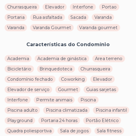
Churrasqueira
Elevador
Interfone
Portao
Portaria
Rua asfaltada
Sacada
Varanda
Varanda
Varanda Gourmet
Varanda gourmet
Características do Condomínio
Academia
Academia de ginástica
Area terreno
Bicicletário
Brinquedoteca
Churrasqueira
Condomínio fechado
Coworking
Elevador
Elevador de serviço
Gourmet
Guias sarjetas
Interfone
Permite animais
Piscina
Piscina adulto
Piscina climatizada
Piscina infantil
Playground
Portaria 24 horas
Portão Elétrico
Quadra poliesportiva
Sala de jogos
Sala fitness