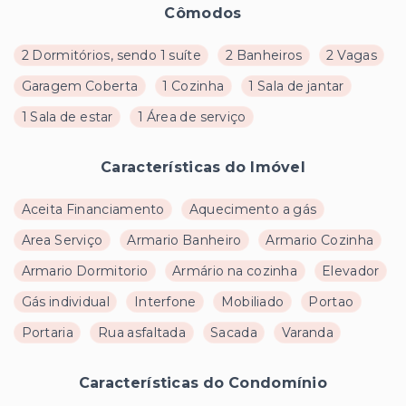
Cômodos
2 Dormitórios, sendo 1 suíte
2 Banheiros
2 Vagas
Garagem Coberta
1 Cozinha
1 Sala de jantar
1 Sala de estar
1 Área de serviço
Características do Imóvel
Aceita Financiamento
Aquecimento a gás
Area Serviço
Armario Banheiro
Armario Cozinha
Armario Dormitorio
Armário na cozinha
Elevador
Gás individual
Interfone
Mobiliado
Portao
Portaria
Rua asfaltada
Sacada
Varanda
Características do Condomínio