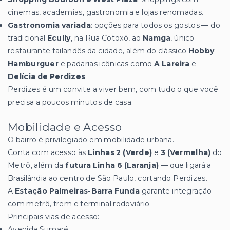
cinemas, academias, gastronomia e lojas renomadas.
Gastronomia variada
: opções para todos os gostos — do
tradicional
Ecully
, na Rua Cotoxó, ao
Namga
, único
restaurante tailandês da cidade, além do clássico
Hobby
Hamburguer
e padarias icônicas como
A Lareira
e
Delícia de Perdizes
.
Perdizes é um convite a viver bem, com tudo o que você
precisa a poucos minutos de casa.
Mobilidade e Acesso
O bairro é privilegiado em mobilidade urbana.
Conta com acesso às
Linhas 2 (Verde)
e
3 (Vermelha)
do
Metrô, além da
futura Linha 6 (Laranja)
— que ligará a
Brasilândia ao centro de São Paulo, cortando Perdizes.
A
Estação Palmeiras-Barra Funda
garante integração
com metrô, trem e terminal rodoviário.
Principais vias de acesso:
Avenida Sumaré