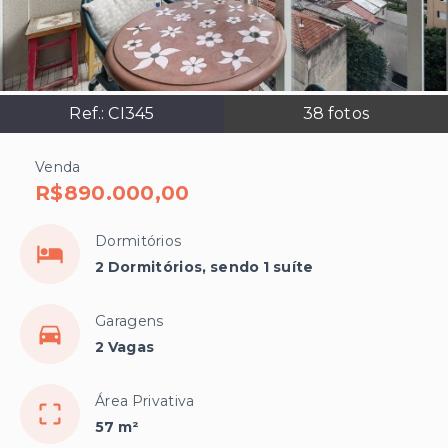
Ref.:
CI345
38
fotos
Venda
R$890.000,00
Dormitórios
2 Dormitórios, sendo 1 suíte
Garagens
2 Vagas
Área Privativa
57 m²