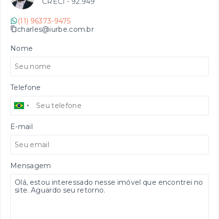
CRECI -
92.949
(11) 96373-9475
charles@iurbe.com.br
Nome
Telefone
E-mail
Mensagem