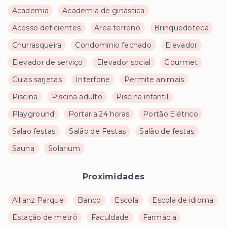
Academia
Academia de ginástica
Acesso deficientes
Area terreno
Brinquedoteca
Churrasqueira
Condomínio fechado
Elevador
Elevador de serviço
Elevador social
Gourmet
Guias sarjetas
Interfone
Permite animais
Piscina
Piscina adulto
Piscina infantil
Playground
Portaria 24 horas
Portão Elétrico
Salao festas
Salão de Festas
Salão de festas
Sauna
Solarium
Proximidades
Allianz Parque
Banco
Escola
Escola de idioma
Estação de metrô
Faculdade
Farmácia