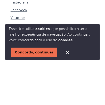
Instagram
Facebook
Youtube
Esse site utiliza
cookies
, que possibilitam uma
melhor experiência de navegação.
Ao continuar,
© Copyright 2026 - I URBE CONSULTORIA
Olá! Estamos disponíveis para te ajudar.
você concorda com o uso de
cookies
.
IMOBILIÁRIA | CRECI 33.934 J - Todos os direitos
reservados
1
Concordo, continuar
SITE PARA IMOBILIARIA
Início
Histórico
Favoritos