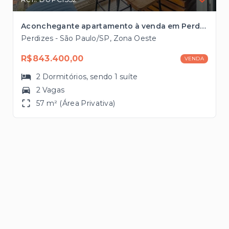
Aconchegante apartamento à venda em Perdizes com 57m², 2 vagas próximo à futura estação de Metrô
Perdizes - São Paulo/SP, Zona Oeste
R$843.400,00
VENDA
2
Dormitórios
, sendo
1
suíte
2 Vagas
57 m² (Área Privativa)