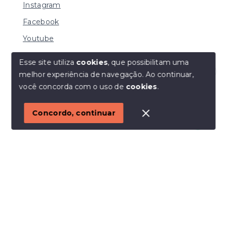
Instagram
Facebook
Youtube
Esse site utiliza
cookies
, que possibilitam uma
melhor experiência de navegação.
Ao continuar,
© Copyright 2026 - I URBE CONSULTORIA
Olá! Estamos disponíveis para te ajudar.
você concorda com o uso de
cookies
.
IMOBILIÁRIA | CRECI 33.934 J - Todos os direitos
reservados
1
Concordo, continuar
SITE PARA IMOBILIARIA
Início
Histórico
Favoritos