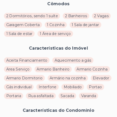
Cômodos
2 Dormitórios, sendo 1 suíte
2 Banheiros
2 Vagas
Garagem Coberta
1 Cozinha
1 Sala de jantar
1 Sala de estar
1 Área de serviço
Características do Imóvel
Aceita Financiamento
Aquecimento a gás
Area Serviço
Armario Banheiro
Armario Cozinha
Armario Dormitorio
Armário na cozinha
Elevador
Gás individual
Interfone
Mobiliado
Portao
Portaria
Rua asfaltada
Sacada
Varanda
Características do Condomínio