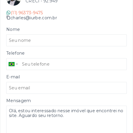
CRECI -
92.949
(11) 96373-9475
charles@iurbe.com.br
Nome
Telefone
E-mail
Mensagem