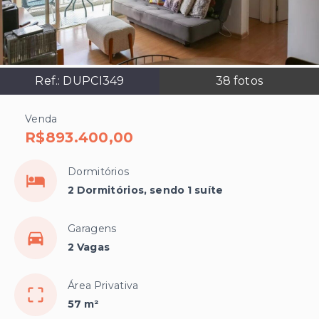
Ref.:
DUPCI349
38
fotos
Venda
R$893.400,00
Dormitórios
2 Dormitórios, sendo 1 suíte
Garagens
2 Vagas
Área Privativa
57 m²