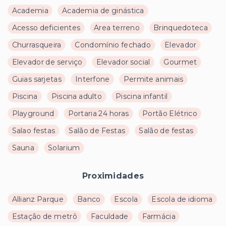
Academia
Academia de ginástica
Acesso deficientes
Area terreno
Brinquedoteca
Churrasqueira
Condomínio fechado
Elevador
Elevador de serviço
Elevador social
Gourmet
Guias sarjetas
Interfone
Permite animais
Piscina
Piscina adulto
Piscina infantil
Playground
Portaria 24 horas
Portão Elétrico
Salao festas
Salão de Festas
Salão de festas
Sauna
Solarium
Proximidades
Allianz Parque
Banco
Escola
Escola de idioma
Estação de metrô
Faculdade
Farmácia