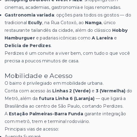
cinemas, academias, gastronomia e lojas renomadas.
Gastronomia variada
: opções para todos os gostos — do
tradicional
Ecully
, na Rua Cotoxó, ao
Namga
, único
restaurante tailandês da cidade, além do clássico
Hobby
Hamburguer
e padarias icônicas como
A Lareira
e
Delícia de Perdizes
.
Perdizes é um convite a viver bem, com tudo o que você
precisa a poucos minutos de casa.
Mobilidade e Acesso
O bairro é privilegiado em mobilidade urbana.
Conta com acesso às
Linhas 2 (Verde)
e
3 (Vermelha)
do
Metrô, além da
futura Linha 6 (Laranja)
— que ligará a
Brasilândia ao centro de São Paulo, cortando Perdizes.
A
Estação Palmeiras-Barra Funda
garante integração
com metrô, trem e terminal rodoviário.
Principais vias de acesso:
Avenida Sumaré