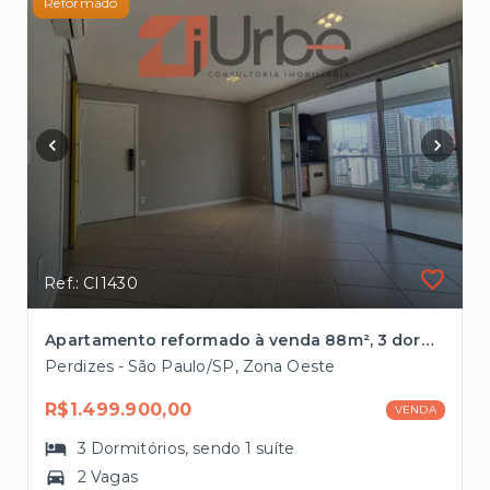
Reformado
Ref.: CI1430
Apartamento reformado à venda 88m², 3 dormitórios em Perdizes
Perdizes - São Paulo/SP, Zona Oeste
R$1.499.900,00
VENDA
3
Dormitórios
, sendo
1
suíte
2 Vagas