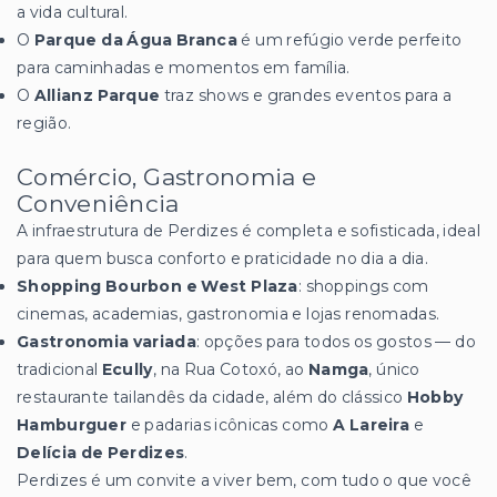
a vida cultural.
O
Parque da Água Branca
é um refúgio verde perfeito
para caminhadas e momentos em família.
O
Allianz Parque
traz shows e grandes eventos para a
região.
Comércio, Gastronomia e
Conveniência
A infraestrutura de Perdizes é completa e sofisticada, ideal
para quem busca conforto e praticidade no dia a dia.
Shopping Bourbon e West Plaza
: shoppings com
cinemas, academias, gastronomia e lojas renomadas.
Gastronomia variada
: opções para todos os gostos — do
tradicional
Ecully
, na Rua Cotoxó, ao
Namga
, único
restaurante tailandês da cidade, além do clássico
Hobby
Hamburguer
e padarias icônicas como
A Lareira
e
Delícia de Perdizes
.
Perdizes é um convite a viver bem, com tudo o que você