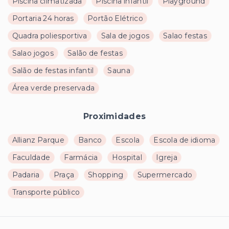
Piscina climatizada
Piscina infantil
Playground
Portaria 24 horas
Portão Elétrico
Quadra poliesportiva
Sala de jogos
Salao festas
Salao jogos
Salão de festas
Salão de festas infantil
Sauna
Área verde preservada
Proximidades
Allianz Parque
Banco
Escola
Escola de idioma
Faculdade
Farmácia
Hospital
Igreja
Padaria
Praça
Shopping
Supermercado
Transporte público