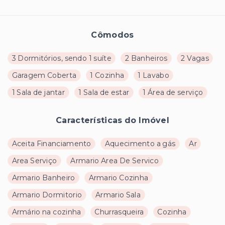
Cômodos
3 Dormitórios, sendo 1 suíte
2 Banheiros
2 Vagas
Garagem Coberta
1 Cozinha
1 Lavabo
1 Sala de jantar
1 Sala de estar
1 Área de serviço
Características do Imóvel
Aceita Financiamento
Aquecimento a gás
Ar
Area Serviço
Armario Area De Servico
Armario Banheiro
Armario Cozinha
Armario Dormitorio
Armario Sala
Armário na cozinha
Churrasqueira
Cozinha