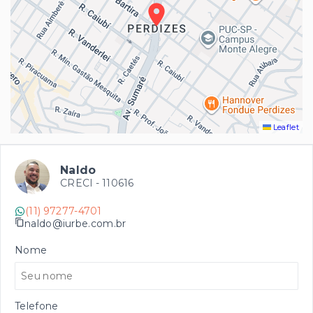
Leaflet
Naldo
CRECI -
110616
(11) 97277-4701
naldo@iurbe.com.br
Nome
Telefone