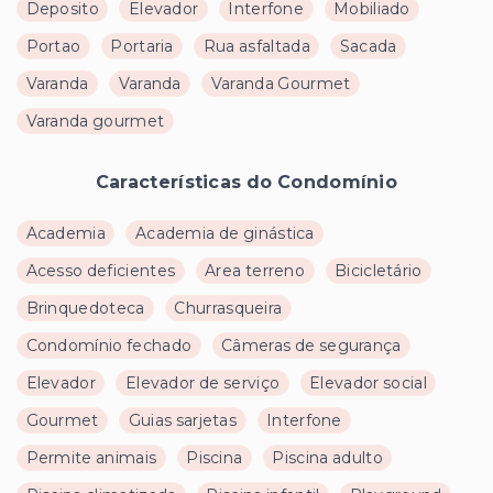
Deposito
Elevador
Interfone
Mobiliado
Portao
Portaria
Rua asfaltada
Sacada
Varanda
Varanda
Varanda Gourmet
Varanda gourmet
Características do Condomínio
Academia
Academia de ginástica
Acesso deficientes
Area terreno
Bicicletário
Brinquedoteca
Churrasqueira
Condomínio fechado
Câmeras de segurança
Elevador
Elevador de serviço
Elevador social
Gourmet
Guias sarjetas
Interfone
Permite animais
Piscina
Piscina adulto