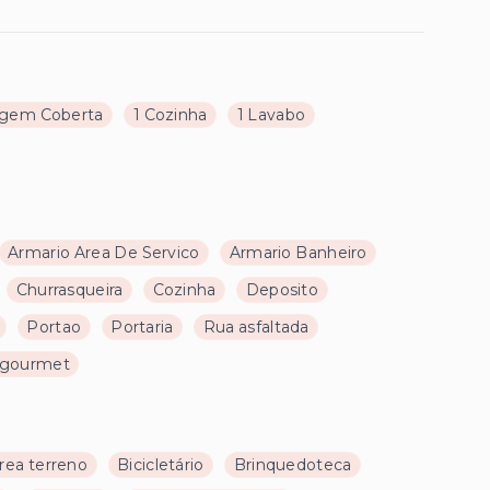
agem Coberta
1 Cozinha
1 Lavabo
Armario Area De Servico
Armario Banheiro
Churrasqueira
Cozinha
Deposito
Portao
Portaria
Rua asfaltada
 gourmet
rea terreno
Bicicletário
Brinquedoteca