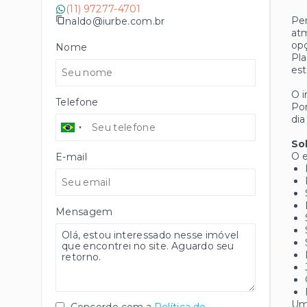
(11) 97277-4701
Per
naldo@iurbe.com.br
atm
op
Nome
Pla
est
O i
Telefone
Pom
dia
So
O e
E-mail
Mensagem
Um 