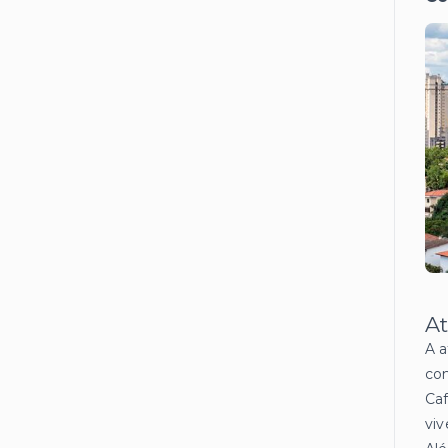
At
A a
con
Caf
viv