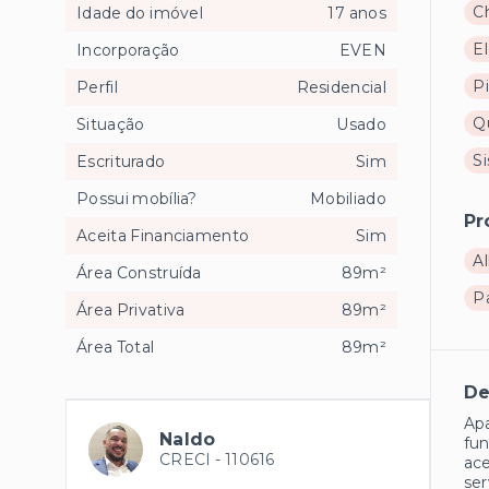
C
Idade do imóvel
17 anos
El
Incorporação
EVEN
Pi
Perfil
Residencial
Q
Situação
Usado
S
Escriturado
Sim
Possui mobília?
Mobiliado
Pr
Aceita Financiamento
Sim
Al
Área Construída
89m²
P
Área Privativa
89m²
Área Total
89m²
De
Apa
Naldo
fun
CRECI -
110616
ace
ser