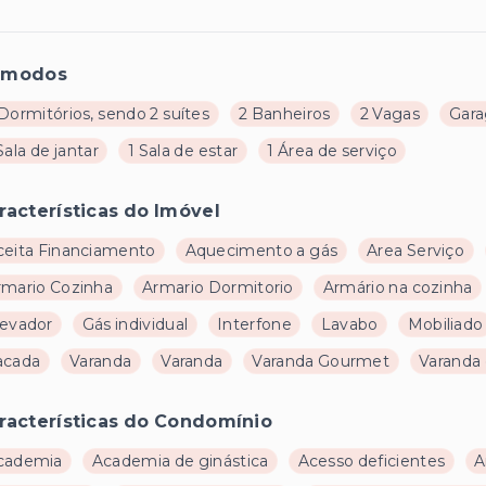
ômodos
Dormitórios, sendo 2 suítes
2 Banheiros
2 Vagas
Gar
Sala de jantar
1 Sala de estar
1 Área de serviço
racterísticas do Imóvel
ceita Financiamento
Aquecimento a gás
Area Serviço
rmario Cozinha
Armario Dormitorio
Armário na cozinha
levador
Gás individual
Interfone
Lavabo
Mobiliado
acada
Varanda
Varanda
Varanda Gourmet
Varanda
racterísticas do Condomínio
cademia
Academia de ginástica
Acesso deficientes
A