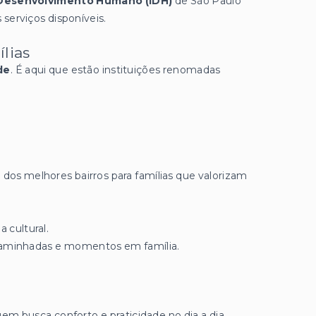
e Desenvolvimento Humano (IDH)
de São Paulo
 serviços disponíveis.
lias
de
. É aqui que estão instituições renomadas
dos melhores bairros para famílias que valorizam
cultural.
 caminhadas e momentos em família.
uem busca conforto e praticidade no dia a dia.