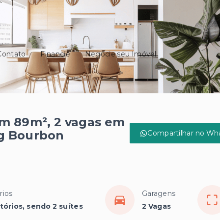
Contato
Financie
Negocie seu Imóvel
m 89m², 2 vagas em
ng Bourbon
Compartilhar no Wh
rios
Garagens
tórios, sendo 2 suítes
2 Vagas