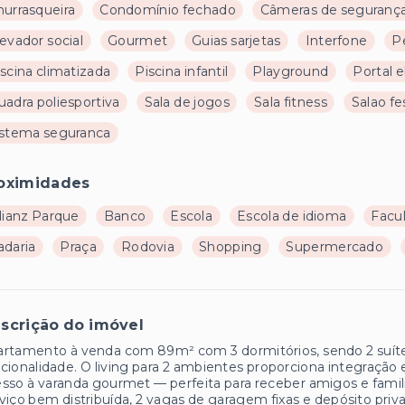
hurrasqueira
Condomínio fechado
Câmeras de seguranç
evador social
Gourmet
Guias sarjetas
Interfone
P
scina climatizada
Piscina infantil
Playground
Portal e
uadra poliesportiva
Sala de jogos
Sala fitness
Salao fe
istema seguranca
oximidades
lianz Parque
Banco
Escola
Escola de idioma
Facu
adaria
Praça
Rodovia
Shopping
Supermercado
scrição do imóvel
rtamento à venda com 89m² com 3 dormitórios, sendo 2 suítes
cionalidade. O living para 2 ambientes proporciona integraçã
sso à varanda gourmet — perfeita para receber amigos e famili
viço bem distribuída, 2 vagas de garagem fixas e depósito priva