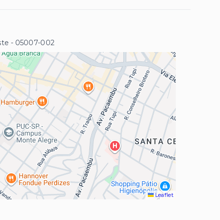
ste
- 05007-002
Leaflet