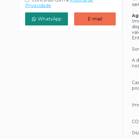
Concordo com a
Política de
sai
Privacidade
Ag
WhatsApp
E-mail
Imó
dis
val
Ent
Som
A d
nos
Cas
pod
Imó
CO
04