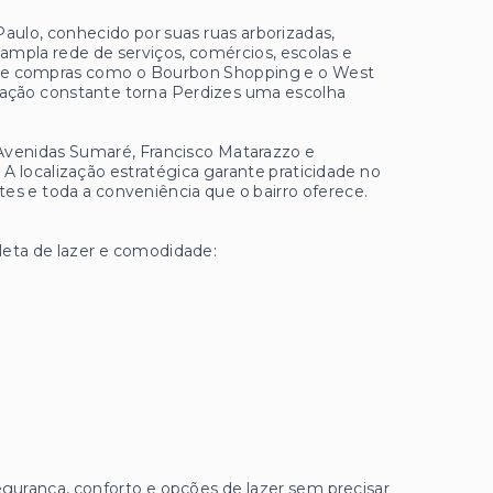
aulo, conhecido por suas ruas arborizadas,
 ampla rede de serviços, comércios, escolas e
 de compras como o Bourbon Shopping e o West
ização constante torna Perdizes uma escolha
 Avenidas Sumaré, Francisco Matarazzo e
 A localização estratégica garante praticidade no
tes e toda a conveniência que o bairro oferece.
leta de lazer e comodidade:
egurança, conforto e opções de lazer sem precisar