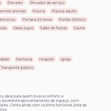
a
Elevador
Elevador de serviço
ermite animais
Piscina
Piscina adulto
letronico
Portaria 24 horas
Portão Elétrico
stas
Salao jogos
Salão de festas
Sauna
ldade
Farmácia
Hospital
Igreja
Transporte público
, ideal para quem busca conforto e
o e excelente aproveitamento de espaço, com
ares. Conta ainda com cozinha funcional, área de
tivo.