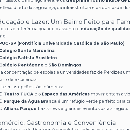
m disso, o bairro figura entre os
três primeiros no Índice d
eflexo direto da segurança, da infraestrutura e da qualidade dos
ucação e Lazer: Um Bairro Feito para Famí
dizes é referência quando o assunto é
educação de qualida
mo:
PUC-SP (Pontifícia Universidade Católica de São Paulo)
Colégio Santa Marcelina
Colégio Batista Brasileiro
Colégio Pentágono
e
São Domingos
a concentração de escolas e universidades faz de Perdizes um 
ino de excelência.
lazer, as opções são inúmeras:
O
Teatro TUCA
e o
Espaço das Américas
movimentam a vida 
O
Parque da Água Branca
é um refúgio verde perfeito para
O
Allianz Parque
traz shows e grandes eventos para a região.
omércio, Gastronomia e Conveniência
nfraestrutura de Perdizes é completa e sofisticada, ideal para q