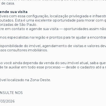
r de casa.
ende sua visita
veis com essa configuração, localização privilegiada e infrae
putados. Esta é uma excelente oportunidade para morar com q
orizadas de São Paulo.
re em contato e agende sua visita — oportunidades assim n
os especialistas na região e prontos para te ajudar a encontrar
isponibilidade do imóvel, agendamento de visitas e valores
sos consultores imobiliários.
o você ainda dependa da venda do seu imóvel atual, saiba q
e te auxiliar em todo esse processo — desde o cadastro até a 
vel localizado na Zona Oeste.
NSULTE NOS
/03/2026