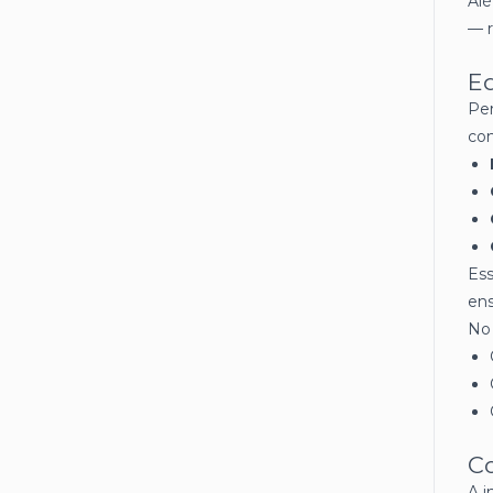
Alé
— r
Ed
Per
co
Ess
ens
No 
C
A i