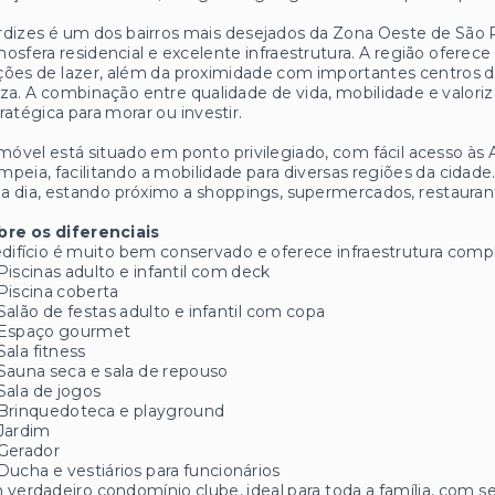
dizes é um dos bairros mais desejados da Zona Oeste de São P
osfera residencial e excelente infraestrutura. A região oferece
ções de lazer, além da proximidade com importantes centros
za. A combinação entre qualidade de vida, mobilidade e valor
ratégica para morar ou investir.
móvel está situado em ponto privilegiado, com fácil acesso às
peia, facilitando a mobilidade para diversas regiões da cidade.
 a dia, estando próximo a shoppings, supermercados, restauran
bre os diferenciais
difício é muito bem conservado e oferece infraestrutura comp
Piscinas adulto e infantil com deck
Piscina coberta
Salão de festas adulto e infantil com copa
Espaço gourmet
Sala fitness
Sauna seca e sala de repouso
Sala de jogos
Brinquedoteca e playground
Jardim
Gerador
Ducha e vestiários para funcionários
verdadeiro condomínio clube, ideal para toda a família, com s