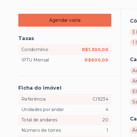
Agendar visita
C
3 
Taxas
1 
Condomínio
R$1.300,00
Ca
IPTU Mensal
R$600,00
A
A
Ficha do imóvel
E
Referência
CI9234
S
Unidades por andar
4
Ca
Total de andares
20
A
Número de torres
1