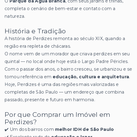
O
Parque da Água Branca
, com seus jardins e trilhas,
completa o cenário de bem-estar e contato com a
natureza.
História e Tradição
A história de Perdizes remonta ao século XIX, quando a
região era repleta de chácaras.
O nome vem de um morador que criava perdizes em seu
quintal — no local onde hoje está o Largo Padre Péricles.
Com o passar dos anos, o bairro cresceu, se urbanizou e se
tornou referência em
educação, cultura e arquitetura
.
Hoje, Perdizes é uma das regiões mais valorizadas e
completas de São Paulo — um endereço que combina
passado, presente e futuro em harmonia.
Por que Comprar um Imóvel em
Perdizes?
✔️ Um dos bairros com
melhor IDH de São Paulo
✔️ Excelente rede de
educação e lazer