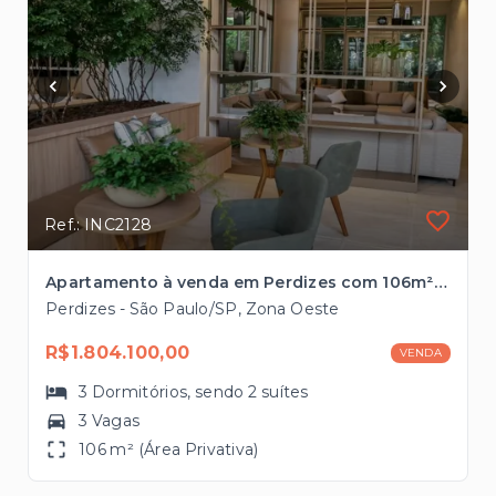
Ref.: INC2128
Apartamento à venda em Perdizes com 106m², 2 vagas pronto para morar
Perdizes - São Paulo/SP, Zona Oeste
R$1.804.100,00
VENDA
3
Dormitórios
, sendo
2
suítes
3 Vagas
106 m² (Área Privativa)