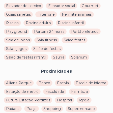
Elevador de serviço
Elevador social
Gourmet
Guias sarjetas
Interfone
Permite animais
Piscina
Piscina adulto
Piscina infantil
Playground
Portaria 24 horas
Portão Elétrico
Sala de jogos
Sala fitness
Salao festas
Salao jogos
Salão de festas
Salão de festas infantil
Sauna
Solarium
Proximidades
Allianz Parque
Banco
Escola
Escola de idioma
Estação de metrô
Faculdade
Farmácia
Futura Estação Perdizes
Hospital
Igreja
Padaria
Praça
Shopping
Supermercado