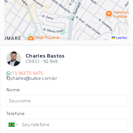
Leaflet
Charles Bastos
CRECI -
92.949
(11) 96373-9475
charles@iurbe.com.br
Nome
Telefone