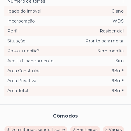
Número de torres
1
Idade do imóvel
0 ano
Incorporação
WDS
Perfil
Residencial
Situação
Pronto para morar
Possui mobília?
Sem mobília
Aceita Financiamento
Sim
Área Construída
98m²
Área Privativa
98m²
Área Total
98m²
Cômodos
3 Dormitórios, sendo 1 suíte
2 Banheiros
2 Vagas