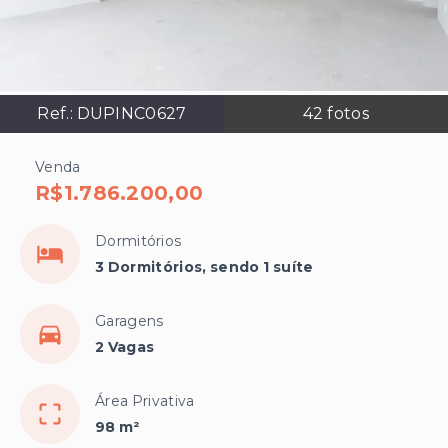
Ref.:
DUPINC0627
42
fotos
Venda
R$1.786.200,00
Dormitórios
3 Dormitórios, sendo 1 suíte
Garagens
2 Vagas
Área Privativa
98 m²