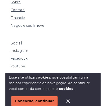
Sobre
Contato
Financie
Negocie seu Imóvel
Social
Instagram
Facebook
Youtube
Esse site utiliza
cookies
, que possibilitam uma
melhor experiência de navegação.
Ao continuar,
© Copyright 2026 - I URBE CONSULTORIA
Olá! Estamos disponíveis para te ajudar.
você concorda com o uso de
cookies
.
IMOBILIÁRIA | CRECI 33.934 J - Todos os direitos
reservados
1
Concordo, continuar
SITE PARA IMOBILIARIA