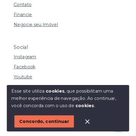
Contato
Financie
Negocie seu Imóvel
Social
Instagram
Facebook
Youtube
Esse site utiliza
cookies
, que possibilitam uma
melhor experiência de navegação.
Ao continuar,
© Copyright 2026 - I URBE CONSULTORIA
Olá! Estamos disponíveis para te ajudar.
você concorda com o uso de
cookies
.
IMOBILIÁRIA | CRECI 33.934 J - Todos os direitos
reservados
1
Concordo, continuar
SITE PARA IMOBILIARIA