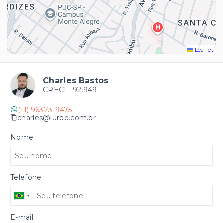
Leaflet
Charles Bastos
CRECI -
92.949
(11) 96373-9475
charles@iurbe.com.br
Nome
Telefone
E-mail