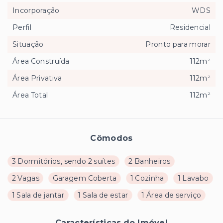
Incorporação
WDS
Perfil
Residencial
Situação
Pronto para morar
Área Construída
112m²
Área Privativa
112m²
Área Total
112m²
Cômodos
3 Dormitórios, sendo 2 suítes
2 Banheiros
2 Vagas
Garagem Coberta
1 Cozinha
1 Lavabo
1 Sala de jantar
1 Sala de estar
1 Área de serviço
Características do Imóvel