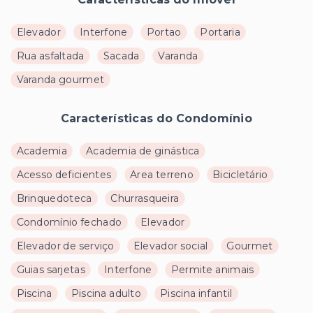
Elevador
Interfone
Portao
Portaria
Rua asfaltada
Sacada
Varanda
Varanda gourmet
Características do Condomínio
Academia
Academia de ginástica
Acesso deficientes
Area terreno
Bicicletário
Brinquedoteca
Churrasqueira
Condomínio fechado
Elevador
Elevador de serviço
Elevador social
Gourmet
Guias sarjetas
Interfone
Permite animais
Piscina
Piscina adulto
Piscina infantil