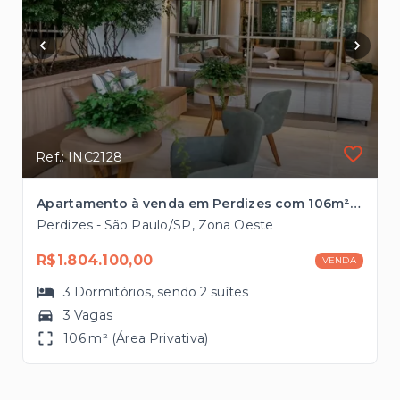
Ref.: INC2128
Apartamento à venda em Perdizes com 106m², 2 vagas pronto para morar
Perdizes - São Paulo/SP, Zona Oeste
R$1.804.100,00
VENDA
3
Dormitórios
, sendo
2
suítes
3 Vagas
106 m² (Área Privativa)