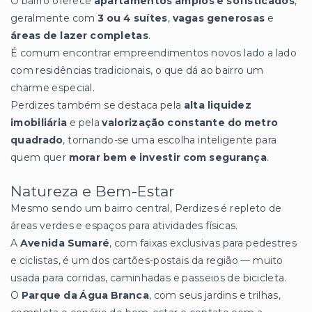
O bairro oferece
apartamentos amplos e sofisticados
,
geralmente com
3 ou 4 suítes
,
vagas generosas
e
áreas de lazer completas
.
É comum encontrar empreendimentos novos lado a lado
com residências tradicionais, o que dá ao bairro um
charme especial.
Perdizes também se destaca pela
alta liquidez
imobiliária
e pela
valorização constante do metro
quadrado
, tornando-se uma escolha inteligente para
quem quer
morar bem e investir com segurança
.
Natureza e Bem-Estar
Mesmo sendo um bairro central, Perdizes é repleto de
áreas verdes e espaços para atividades físicas.
A
Avenida Sumaré
, com faixas exclusivas para pedestres
e ciclistas, é um dos cartões-postais da região — muito
usada para corridas, caminhadas e passeios de bicicleta.
O
Parque da Água Branca
, com seus jardins e trilhas,