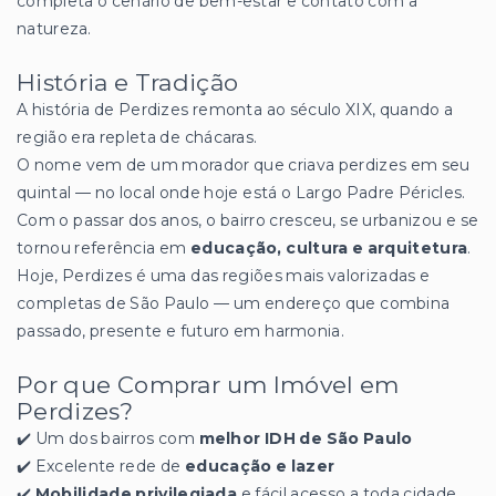
completa o cenário de bem-estar e contato com a
natureza.
História e Tradição
A história de Perdizes remonta ao século XIX, quando a
região era repleta de chácaras.
O nome vem de um morador que criava perdizes em seu
quintal — no local onde hoje está o Largo Padre Péricles.
Com o passar dos anos, o bairro cresceu, se urbanizou e se
tornou referência em
educação, cultura e arquitetura
.
Hoje, Perdizes é uma das regiões mais valorizadas e
completas de São Paulo — um endereço que combina
passado, presente e futuro em harmonia.
Por que Comprar um Imóvel em
Perdizes?
✔️ Um dos bairros com
melhor IDH de São Paulo
✔️ Excelente rede de
educação e lazer
✔️
Mobilidade privilegiada
e fácil acesso a toda cidade