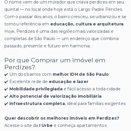
O nome vem de um morador que criava perdizes em seu
quintal — no local onde hoje está o Largo Padre Péricles.
Com o passar dos anos, o bairro cresceu, se urbanizou e se
tornou referência em
educação, cultura e arquitetura
.
Hoje, Perdizes é uma das regiões mais valorizadas e
completas de São Paulo — um endereço que combina
passado, presente e futuro em harmonia.
Por que Comprar um Imóvel em
Perdizes?
✔️ Um dos bairros com
melhor IDH de São Paulo
✔️ Excelente rede de
educação e lazer
✔️
Mobilidade privilegiada
e fácil acesso a toda cidade
✔️
Alto potencial de valorização imobiliária
✔️
Infraestrutura completa
, ideal para famílias exigentes
Quer descobrir os melhores imóveis em Perdizes?
Acesse o site da
I Urbe
e conheça apartamentos