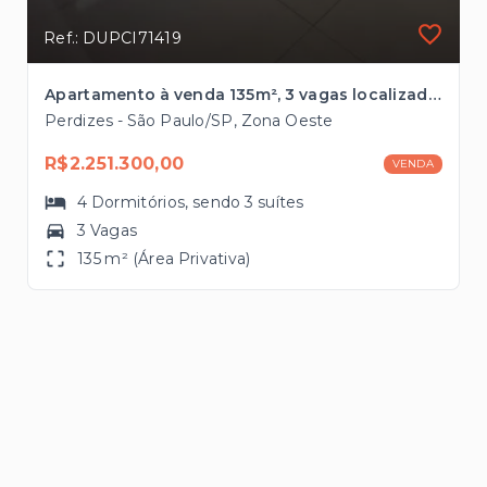
Ref.: DUPCI71419
Apartamento à venda 135m², 3 vagas localizado no bairro mais desejado da Z.Oeste
Perdizes - São Paulo/SP, Zona Oeste
R$2.251.300,00
VENDA
4
Dormitórios
, sendo
3
suítes
3 Vagas
135 m² (Área Privativa)