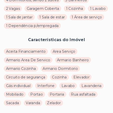
4 Dormitórios, sendo 2 suítes
3 Banheiros
2 Vagas
Garagem Coberta
1 Cozinha
1 Lavabo
1 Sala de jantar
1 Sala de estar
1 Área de serviço
1 Dependência p/empregada
Características do Imóvel
Aceita Financiamento
Area Serviço
Armario Area De Servico
Armario Banheiro
Armario Cozinha
Armario Dormitorio
Circuito de segurança
Cozinha
Elevador
Gás individual
Interfone
Lavabo
Lavanderia
Mobiliado
Portao
Portaria
Rua asfaltada
Sacada
Varanda
Zelador