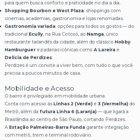
para quem busca conforto e praticidade no dia a dia.
Shopping Bourbon e West Plaza
: shoppings com
cinemas, academias, gastronomia e lojas renomadas.
Gastronomia variada
: opções para todos os gostos — do
tradicional
Ecully
, na Rua Cotoxó, ao
Namga
, único
restaurante tailandês da cidade, além do clássico
Hobby
Hamburguer
e padarias icônicas como
A Lareira
e
Delícia de Perdizes
.
Perdizes é um convite a viver bem, com tudo o que você
precisa a poucos minutos de casa.
Mobilidade e Acesso
O bairro é privilegiado em mobilidade urbana.
Conta com acesso às
Linhas 2 (Verde)
e
3 (Vermelha)
do
Metrô, além da
futura Linha 6 (Laranja)
— que ligará a
Brasilândia ao centro de São Paulo, cortando Perdizes.
A
Estação Palmeiras-Barra Funda
garante integração
com metrô, trem e terminal rodoviário.