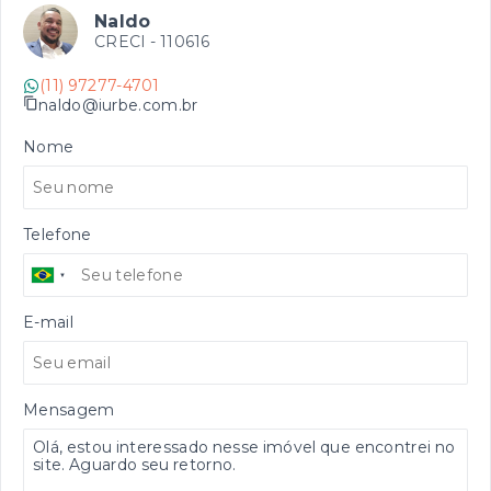
Naldo
CRECI -
110616
(11) 97277-4701
naldo@iurbe.com.br
Nome
Telefone
E-mail
Mensagem