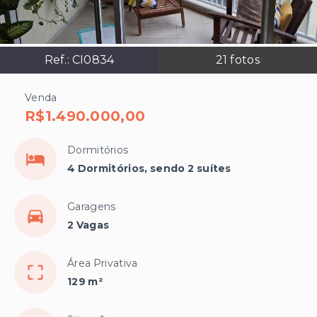
Ref.:
CI0834
21
fotos
Venda
R$1.490.000,00
Dormitórios
4 Dormitórios, sendo 2 suítes
Garagens
2 Vagas
Área Privativa
129 m²