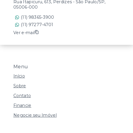
Rua Itapicuru, 613, Perdizes - São Paulo/SP,
05006-000
(11) 98365-3900
(11) 97277-4701
Ver e-mail
Menu
Início
Sobre
Contato
Financie
Negocie seu Imóvel