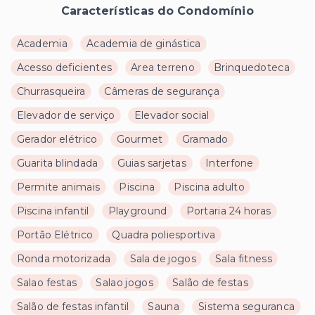
Características do Condomínio
Academia
Academia de ginástica
Acesso deficientes
Area terreno
Brinquedoteca
Churrasqueira
Câmeras de segurança
Elevador de serviço
Elevador social
Gerador elétrico
Gourmet
Gramado
Guarita blindada
Guias sarjetas
Interfone
Permite animais
Piscina
Piscina adulto
Piscina infantil
Playground
Portaria 24 horas
Portão Elétrico
Quadra poliesportiva
Ronda motorizada
Sala de jogos
Sala fitness
Salao festas
Salao jogos
Salão de festas
Salão de festas infantil
Sauna
Sistema seguranca