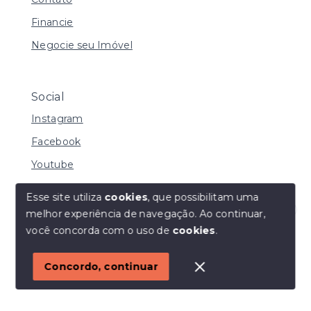
Financie
Negocie seu Imóvel
Social
Instagram
Facebook
Youtube
Esse site utiliza
cookies
, que possibilitam uma
melhor experiência de navegação.
Ao continuar,
© Copyright 2026 - I URBE CONSULTORIA
Olá! Estamos disponíveis para te ajudar.
você concorda com o uso de
cookies
.
IMOBILIÁRIA | CRECI 33.934 J - Todos os direitos
reservados
1
Concordo, continuar
SITE PARA IMOBILIARIA