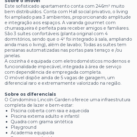
Sobre o imóvel
Este sofisticado apartamento conta com 246m² muito
bem distribuídos. Conta com Hall social privativo, o living
foi ampliado para 3 ambientes, proporcionando amplitude
e integração aos espaços. A varanda gourmet com
churrasqueira é perfeita para receber amigos e familiares.
São 3 suítes confortáveis (planta original com 4
dormitórios, sendo que o 4º foi integrado à sala, ampliando
ainda mais o living), além de lavabo; Todas as suítes tem
persianas automatizadas nas portas para terraço e /ou
janelas.
A cozinha é equipada com eletrodomésticos modernos e
funcionalidade impecável, integrada à área de serviço
com dependência de empregada completa.
O imóvel dispõe ainda de 5 vagas de garagem, um
diferencial raro e extremamente valorizado na região.
Sobre os diferenciais
O Condomínio Lincoln Garden oferece uma infraestrutura
completa de lazer e bem-estar:
Piscina coberta com raia e aquecida
Piscina externa adulto e infantil
Quadra com grama sintética
Playground
Academia equipada