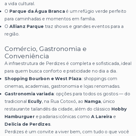
a vida cultural.
O
Parque da Água Branca
é um refúgio verde perfeito
para caminhadas e momentos em família.
O
Allianz Parque
traz shows e grandes eventos para a
região.
Comércio, Gastronomia e
Conveniência
A infraestrutura de Perdizes é completa e sofisticada, ideal
para quem busca conforto e praticidade no dia a dia.
Shopping Bourbon e West Plaza
: shoppings com
cinemas, academias, gastronomia e lojas renomadas.
Gastronomia variada
: opções para todos os gostos — do
tradicional
Ecully
, na Rua Cotoxó, ao
Namga
, único
restaurante tailandês da cidade, além do clássico
Hobby
Hamburguer
e padarias icônicas como
A Lareira
e
Delícia de Perdizes
.
Perdizes é um convite a viver bem, com tudo o que você