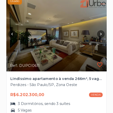
Usado
Ref.: DUPCI0611
Lindíssimo apartamento à venda 266m², 5 vagas em Perdizes próximo ao Bourbon Shopping
Perdizes - São Paulo/SP, Zona Oeste
R$6.202.300,00
VENDA
3
Dormitórios
, sendo
3
suítes
5 Vagas