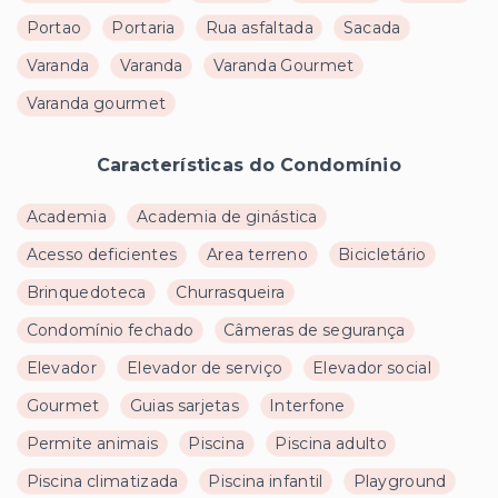
Portao
Portaria
Rua asfaltada
Sacada
Varanda
Varanda
Varanda Gourmet
Varanda gourmet
Características do Condomínio
Academia
Academia de ginástica
Acesso deficientes
Area terreno
Bicicletário
Brinquedoteca
Churrasqueira
Condomínio fechado
Câmeras de segurança
Elevador
Elevador de serviço
Elevador social
Gourmet
Guias sarjetas
Interfone
Permite animais
Piscina
Piscina adulto
Piscina climatizada
Piscina infantil
Playground