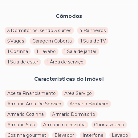
Cômodos
3 Dormitórios, sendo 3 suítes
4 Banheiros
5 Vagas
Garagem Coberta
1 Sala de TV
1 Cozinha
1 Lavabo
1 Sala de jantar
1 Sala de estar
1 Área de serviço
Características do Imóvel
Aceita Financiamento
Area Serviço
Armario Area De Servico
Armario Banheiro
Armario Cozinha
Armario Dormitorio
Armario Sala
Armário na cozinha
Churrasqueira
Cozinha gourmet
Elevador
Interfone
Lavabo