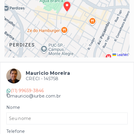
Leaflet
Mauricio Moreira
CRECI -
145758
(11) 99659-3846
mauricio@iurbe.com.br
Nome
Telefone