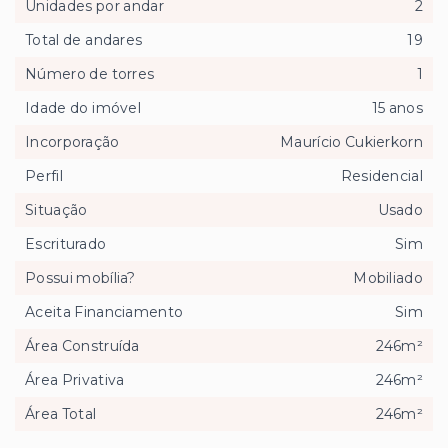
Unidades por andar
2
Total de andares
19
Número de torres
1
Idade do imóvel
15 anos
Incorporação
Maurício Cukierkorn
Perfil
Residencial
Situação
Usado
Escriturado
Sim
Possui mobília?
Mobiliado
Aceita Financiamento
Sim
Área Construída
246m²
Área Privativa
246m²
Área Total
246m²