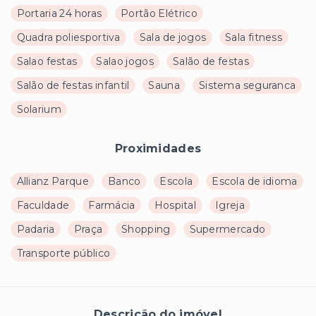
Portaria 24 horas
Portão Elétrico
Quadra poliesportiva
Sala de jogos
Sala fitness
Salao festas
Salao jogos
Salão de festas
Salão de festas infantil
Sauna
Sistema seguranca
Solarium
Proximidades
Allianz Parque
Banco
Escola
Escola de idioma
Faculdade
Farmácia
Hospital
Igreja
Padaria
Praça
Shopping
Supermercado
Transporte público
Descrição do imóvel