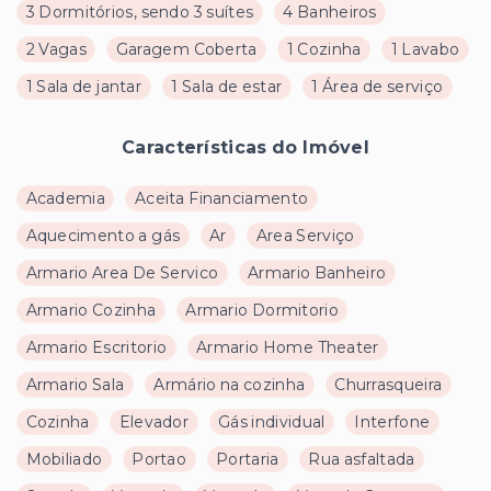
3 Dormitórios, sendo 3 suítes
4 Banheiros
2 Vagas
Garagem Coberta
1 Cozinha
1 Lavabo
1 Sala de jantar
1 Sala de estar
1 Área de serviço
Características do Imóvel
Academia
Aceita Financiamento
Aquecimento a gás
Ar
Area Serviço
Armario Area De Servico
Armario Banheiro
Armario Cozinha
Armario Dormitorio
Armario Escritorio
Armario Home Theater
Armario Sala
Armário na cozinha
Churrasqueira
Cozinha
Elevador
Gás individual
Interfone
Mobiliado
Portao
Portaria
Rua asfaltada