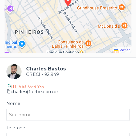
Leaflet
Charles Bastos
CRECI -
92.949
(11) 96373-9475
charles@iurbe.com.br
Nome
Telefone