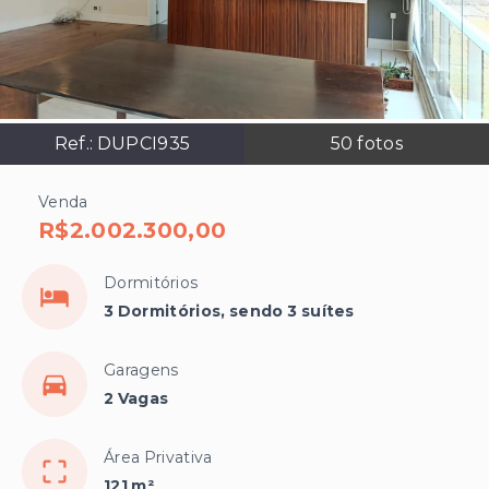
Ref.:
DUPCI935
50
fotos
Venda
R$2.002.300,00
Dormitórios
3 Dormitórios, sendo 3 suítes
Garagens
2 Vagas
Área Privativa
121 m²