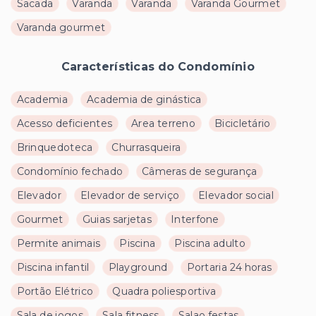
Sacada
Varanda
Varanda
Varanda Gourmet
Varanda gourmet
Características do Condomínio
Academia
Academia de ginástica
Acesso deficientes
Area terreno
Bicicletário
Brinquedoteca
Churrasqueira
Condomínio fechado
Câmeras de segurança
Elevador
Elevador de serviço
Elevador social
Gourmet
Guias sarjetas
Interfone
Permite animais
Piscina
Piscina adulto
Piscina infantil
Playground
Portaria 24 horas
Portão Elétrico
Quadra poliesportiva
Sala de jogos
Sala fitness
Salao festas