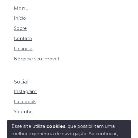
Menu
Início
Sobre
Contato
Financie
Negocie seu Imóvel
Social
Instagram
Facebook
Youtube
Esse site utiliza
cookies
, que possibilitam uma
melhor experiência de navegação.
Ao continuar,
© Copyright 2026 - I URBE CONSULTORIA