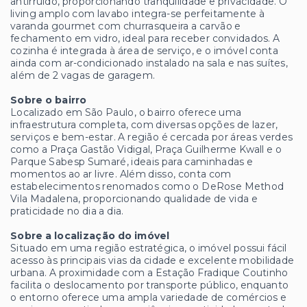
antirruído, proporcionando tranquilidade e privacidade. O
living amplo com lavabo integra-se perfeitamente à
varanda gourmet com churrasqueira a carvão e
fechamento em vidro, ideal para receber convidados. A
cozinha é integrada à área de serviço, e o imóvel conta
ainda com ar-condicionado instalado na sala e nas suítes,
além de 2 vagas de garagem.
Sobre o bairro
Localizado em São Paulo, o bairro oferece uma
infraestrutura completa, com diversas opções de lazer,
serviços e bem-estar. A região é cercada por áreas verdes
como a Praça Gastão Vidigal, Praça Guilherme Kwall e o
Parque Sabesp Sumaré, ideais para caminhadas e
momentos ao ar livre. Além disso, conta com
estabelecimentos renomados como o DeRose Method
Vila Madalena, proporcionando qualidade de vida e
praticidade no dia a dia.
Sobre a localização do imóvel
Situado em uma região estratégica, o imóvel possui fácil
acesso às principais vias da cidade e excelente mobilidade
urbana. A proximidade com a Estação Fradique Coutinho
facilita o deslocamento por transporte público, enquanto
o entorno oferece uma ampla variedade de comércios e