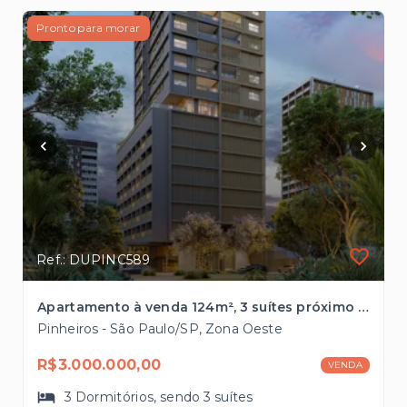
Pronto para morar
Ref.: DUPINC589
Apartamento à venda 124m², 3 suítes próximo ao Shopping Iguatemi em Pinheiros
Pinheiros - São Paulo/SP, Zona Oeste
R$3.000.000,00
VENDA
3
Dormitórios
, sendo
3
suítes