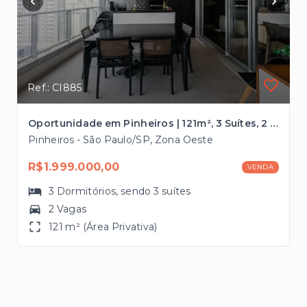
Ref.: CI885
Oportunidade em Pinheiros | 121m², 3 Suítes, 2 Vagas e Lazer Completo
Pinheiros - São Paulo/SP, Zona Oeste
R$1.999.000,00
VENDA
3
Dormitórios
, sendo
3
suítes
2 Vagas
121 m² (Área Privativa)