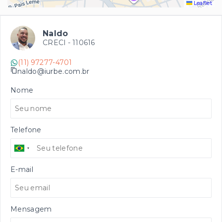
Leaflet
Naldo
CRECI -
110616
(11) 97277-4701
naldo@iurbe.com.br
Nome
Telefone
E-mail
Mensagem