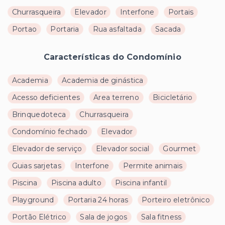
Churrasqueira
Elevador
Interfone
Portais
Portao
Portaria
Rua asfaltada
Sacada
Características do Condomínio
Academia
Academia de ginástica
Acesso deficientes
Area terreno
Bicicletário
Brinquedoteca
Churrasqueira
Condomínio fechado
Elevador
Elevador de serviço
Elevador social
Gourmet
Guias sarjetas
Interfone
Permite animais
Piscina
Piscina adulto
Piscina infantil
Playground
Portaria 24 horas
Porteiro eletrônico
Portão Elétrico
Sala de jogos
Sala fitness