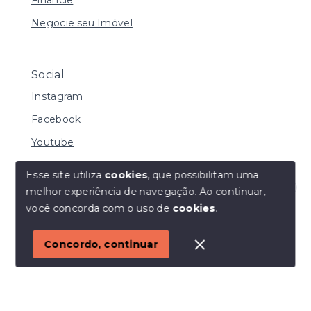
Negocie seu Imóvel
Social
Instagram
Facebook
Youtube
Esse site utiliza
cookies
, que possibilitam uma
melhor experiência de navegação.
Ao continuar,
© Copyright 2026 - I URBE CONSULTORIA
Olá! Estamos disponíveis para te ajudar.
você concorda com o uso de
cookies
.
IMOBILIÁRIA | CRECI 33.934 J - Todos os direitos
reservados
1
Concordo, continuar
SITE PARA IMOBILIARIA