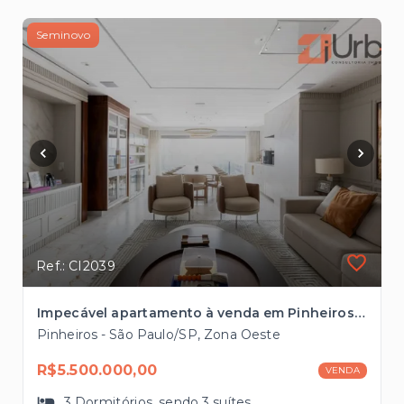
Seminovo
Ref.: CI2039
Impecável apartamento à venda em Pinheiros com 160m², 3 suítes à 300mts da Estação Sumaré
Pinheiros - São Paulo/SP, Zona Oeste
R$5.500.000,00
VENDA
3
Dormitórios
, sendo
3
suítes