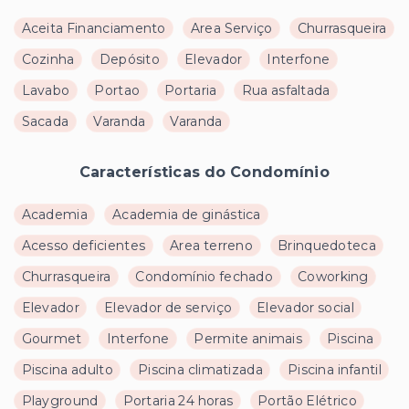
Aceita Financiamento
Area Serviço
Churrasqueira
Cozinha
Depósito
Elevador
Interfone
Lavabo
Portao
Portaria
Rua asfaltada
Sacada
Varanda
Varanda
Características do Condomínio
Academia
Academia de ginástica
Acesso deficientes
Area terreno
Brinquedoteca
Churrasqueira
Condomínio fechado
Coworking
Elevador
Elevador de serviço
Elevador social
Gourmet
Interfone
Permite animais
Piscina
Piscina adulto
Piscina climatizada
Piscina infantil
Playground
Portaria 24 horas
Portão Elétrico