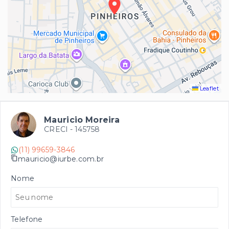
Leaflet
Mauricio Moreira
CRECI -
145758
(11) 99659-3846
mauricio@iurbe.com.br
Nome
Telefone