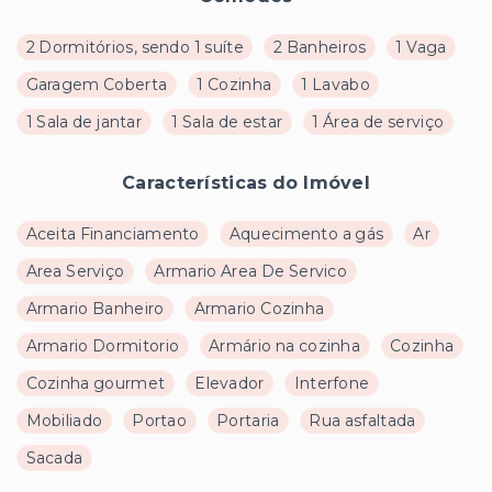
2 Dormitórios, sendo 1 suíte
2 Banheiros
1 Vaga
Garagem Coberta
1 Cozinha
1 Lavabo
1 Sala de jantar
1 Sala de estar
1 Área de serviço
Características do Imóvel
Aceita Financiamento
Aquecimento a gás
Ar
Area Serviço
Armario Area De Servico
Armario Banheiro
Armario Cozinha
Armario Dormitorio
Armário na cozinha
Cozinha
Cozinha gourmet
Elevador
Interfone
Mobiliado
Portao
Portaria
Rua asfaltada
Sacada