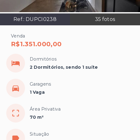
Ref.:
DUPCI0238
35
fotos
Venda
R$1.351.000,00
Dormitórios
2 Dormitórios, sendo 1 suíte
Garagens
1 Vaga
Área Privativa
70 m²
Situação