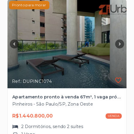
Pronto para morar
Ref.: DUPINC1074
Apartamento pronto à venda 67m², 1 vaga próximo ao Metrô Faria Lima
Pinheiros - São Paulo/SP, Zona Oeste
R$1.440.800,00
VENDA
2
Dormitórios
, sendo
2
suítes