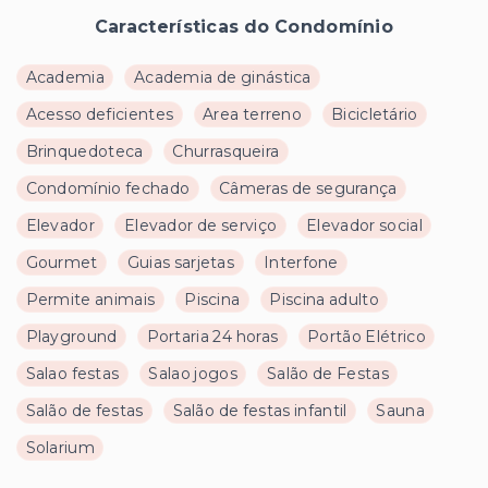
Características do Condomínio
Academia
Academia de ginástica
Acesso deficientes
Area terreno
Bicicletário
Brinquedoteca
Churrasqueira
Condomínio fechado
Câmeras de segurança
Elevador
Elevador de serviço
Elevador social
Gourmet
Guias sarjetas
Interfone
Permite animais
Piscina
Piscina adulto
Playground
Portaria 24 horas
Portão Elétrico
Salao festas
Salao jogos
Salão de Festas
Salão de festas
Salão de festas infantil
Sauna
Solarium