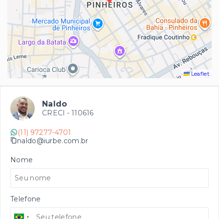
Leaflet
Naldo
CRECI -
110616
(11) 97277-4701
naldo@iurbe.com.br
Nome
Telefone