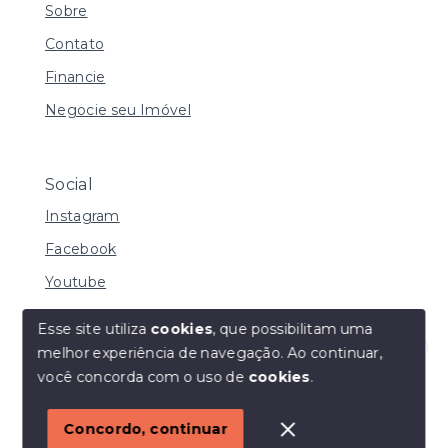
Sobre
Contato
Financie
Negocie seu Imóvel
Social
Instagram
Facebook
Youtube
Esse site utiliza
cookies
, que possibilitam uma
melhor experiência de navegação.
Ao continuar,
© Copyright 2026 - I URBE CONSULTORIA
Olá! Estamos disponíveis para te ajudar.
você concorda com o uso de
cookies
.
IMOBILIÁRIA | CRECI 33.934 J - Todos os direitos
reservados
1
Concordo, continuar
SITE PARA IMOBILIARIA