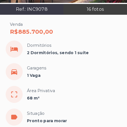
Ref.:
INC9078
16
fotos
Venda
R$885.700,00
Dormitórios
2 Dormitórios, sendo 1 suíte
Garagens
1 Vaga
Área Privativa
68 m²
Situação
Pronto para morar