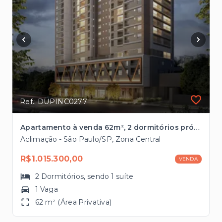
Ref.: DUPINC0277
Apartamento à venda 62m², 2 dormitórios próximo à Estação Vergueiro
Aclimação - São Paulo/SP, Zona Central
R$1.015.300,00
VENDA
2
Dormitórios
, sendo
1
suíte
1 Vaga
62 m² (Área Privativa)