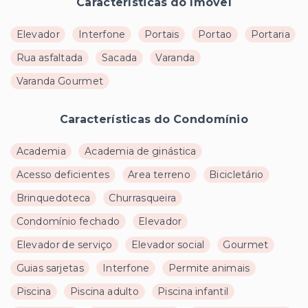
Características do Imóvel
Elevador
Interfone
Portais
Portao
Portaria
Rua asfaltada
Sacada
Varanda
Varanda Gourmet
Características do Condomínio
Academia
Academia de ginástica
Acesso deficientes
Area terreno
Bicicletário
Brinquedoteca
Churrasqueira
Condomínio fechado
Elevador
Elevador de serviço
Elevador social
Gourmet
Guias sarjetas
Interfone
Permite animais
Piscina
Piscina adulto
Piscina infantil