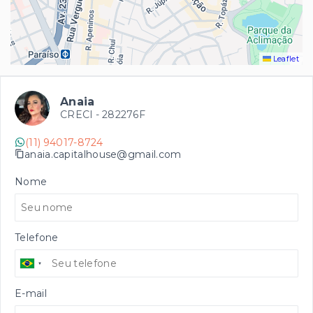
Leaflet
Anaia
CRECI -
282276F
(11) 94017-8724
anaia.capitalhouse@gmail.com
Nome
Telefone
E-mail