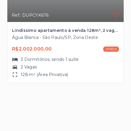
Ref.: DUPCYK676
Lindíssimo apartamento à venda 128m², 2 vagas localizado em frente ao Shopping Bourbon
Água Branca - São Paulo/SP, Zona Oeste
R$2.002.000,00
VENDA
3
Dormitórios
, sendo
1
suíte
2 Vagas
128 m² (Área Privativa)