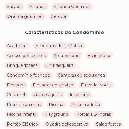
Sacada
Varanda
Varanda Gourmet
Varanda gourmet
Zelador
Características do Condomínio
Academia
Academia de ginástica
Acesso deficientes
Area terreno
Bicicletário
Brinquedoteca
Churrasqueira
Condomínio fechado
Câmeras de segurança
Elevador
Elevador de serviço
Elevador social
Gourmet
Guias sarjetas
Interfone
Permite animais
Piscina
Piscina adulto
Piscina infantil
Playground
Portaria 24 horas
Portão Elétrico
Quadra poliesportiva
Salao festas