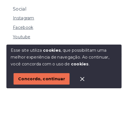
Social
Instagram
Facebook
Youtube
Esse site utiliza
cookies
, que possibilitam uma
melhor experiência de navegação.
Ao continuar,
© Copyright 2026 - I URBE CONSULTORIA
Olá! Estamos disponíveis para te ajudar.
você concorda com o uso de
cookies
.
IMOBILIÁRIA | CRECI 33.934 J - Todos os direitos
reservados
1
Concordo, continuar
SITE PARA IMOBILIARIA
Início
Histórico
Favoritos