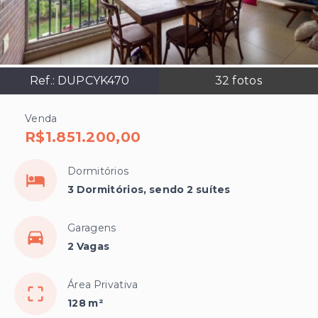
Ref.:
DUPCYK470
32
fotos
Venda
R$1.851.200,00
Dormitórios
3 Dormitórios, sendo 2 suítes
Garagens
2 Vagas
Área Privativa
128 m²