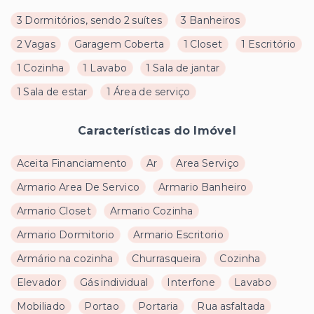
3 Dormitórios, sendo 2 suítes
3 Banheiros
2 Vagas
Garagem Coberta
1 Closet
1 Escritório
1 Cozinha
1 Lavabo
1 Sala de jantar
1 Sala de estar
1 Área de serviço
Características do Imóvel
Aceita Financiamento
Ar
Area Serviço
Armario Area De Servico
Armario Banheiro
Armario Closet
Armario Cozinha
Armario Dormitorio
Armario Escritorio
Armário na cozinha
Churrasqueira
Cozinha
Elevador
Gás individual
Interfone
Lavabo
Mobiliado
Portao
Portaria
Rua asfaltada