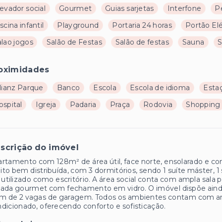
evador social
Gourmet
Guias sarjetas
Interfone
P
scina infantil
Playground
Portaria 24 horas
Portão Elé
alao jogos
Salão de Festas
Salão de festas
Sauna
S
oximidades
lianz Parque
Banco
Escola
Escola de idioma
Esta
ospital
Igreja
Padaria
Praça
Rodovia
Shopping
scrição do imóvel
rtamento com 128m² de área útil, face norte, ensolarado e com
to bem distribuída, com 3 dormitórios, sendo 1 suíte máster, 1 
 utilizado como escritório. A área social conta com ampla sala
ada gourmet com fechamento em vidro. O imóvel dispõe ainda d
m de 2 vagas de garagem. Todos os ambientes contam com armá
dicionado, oferecendo conforto e sofisticação.