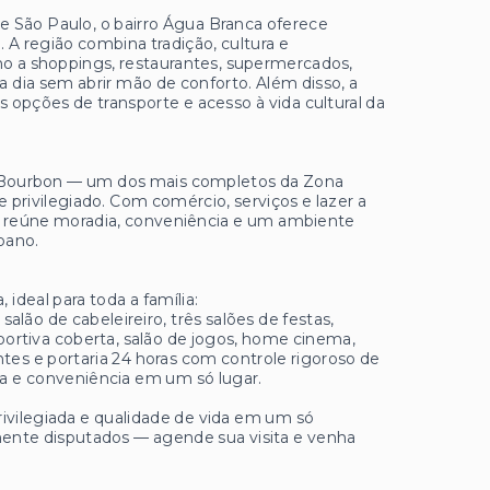
e São Paulo, o bairro Água Branca oferece
 A região combina tradição, cultura e
imo a shoppings, restaurantes, supermercados,
 a dia sem abrir mão de conforto. Além disso, a
opções de transporte e acesso à vida cultural da
g Bourbon — um dos mais completos da Zona
rivilegiado. Com comércio, serviços e lazer a
 reúne moradia, conveniência e um ambiente
rbano.
ideal para toda a família:
alão de cabeleireiro, três salões de festas,
portiva coberta, salão de jogos, home cinema,
es e portaria 24 horas com controle rigoroso de
a e conveniência em um só lugar.
ivilegiada e qualidade de vida em um só
mente disputados — agende sua visita e venha