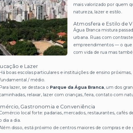
mais valorizado por quem q
natureza, lazer e estilo.
Atmosfera e Estilo de V
Água Branca mistura passado 
urbana. Ruas com contraste
empreendimentos — o que g
com vida de rua mas também
ucação e Lazer
Há boas escolas particulares e instituições de ensino próximas
fundamental / médio.
Para lazer, se destaca o
Parque da Água Branca
, um dos gran
caminhadas, relaxar, lazer com crianças, feira, contato com nat
mércio, Gastronomia e Conveniência
Comércio local forte: padarias, mercados, restaurantes, cafés de
o dia a dia.
Além disso, está próximo de centros maiores de compras e de g