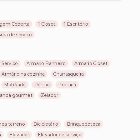
agem Coberta
1 Closet
1 Escritório
Área de serviço
 Servico
Armario Banheiro
Armario Closet
Armário na cozinha
Churrasqueira
Mobiliado
Portao
Portaria
randa gourmet
Zelador
rea terreno
Bicicletário
Brinquedoteca
a
Elevador
Elevador de serviço