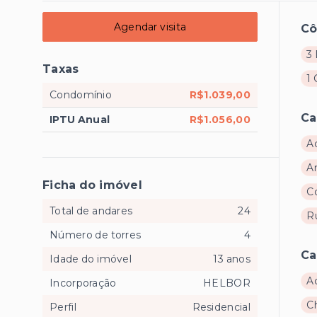
Agendar visita
C
3 
Taxas
1
Condomínio
R$1.039,00
Ca
IPTU Anual
R$1.056,00
A
A
Ficha do imóvel
C
Total de andares
24
R
Número de torres
4
Ca
Idade do imóvel
13 anos
A
Incorporação
HELBOR
C
Perfil
Residencial