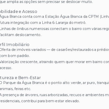
que amplia as opções sem precisar se deslocar muito.
bilidade e Acesso
Água Branca conta com a Estação Água Branca da CPTM (Linha 
futura integração com a Linha 6‑Laranja do metrô.
Linhas de ônibus numerosas conectam o bairro com várias regiõ
facilitam deslocamento.
rfil Imobiliário
Oferta de imóveis variados — de casarões/restaurados a pré
com bom padrão.
Valorização crescente, atraindo quem quer morar em bairro com
acesso.
tureza e Bem-Estar
O Parque da Água Branca é o ponto alto: verde, ar puro, tranqu
animais, feiras etc.
A presença de árvores, ruas arborizadas, recuos e ambientes 
residenciais, contribui para bem-estar elevado.