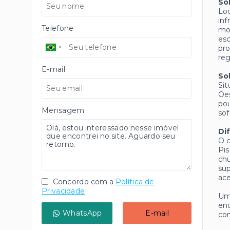
So
Loc
inf
Telefone
mod
esc
pro
reg
E-mail
So
Si
Oes
po
Mensagem
sof
Di
O c
Pis
chu
sup
ace
Concordo com a
Política de
Privacidade
Uma
end
WhatsApp
E-mail
con