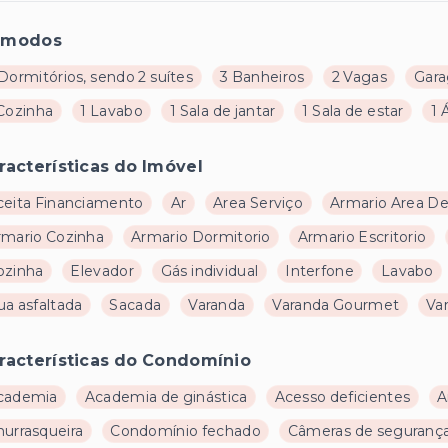
ômodos
Dormitórios, sendo 2 suítes
3 Banheiros
2 Vagas
Gar
 Cozinha
1 Lavabo
1 Sala de jantar
1 Sala de estar
1 
racterísticas do Imóvel
ceita Financiamento
Ar
Area Serviço
Armario Area De
rmario Cozinha
Armario Dormitorio
Armario Escritorio
ozinha
Elevador
Gás individual
Interfone
Lavabo
ua asfaltada
Sacada
Varanda
Varanda Gourmet
Va
racterísticas do Condomínio
cademia
Academia de ginástica
Acesso deficientes
A
hurrasqueira
Condomínio fechado
Câmeras de seguranç