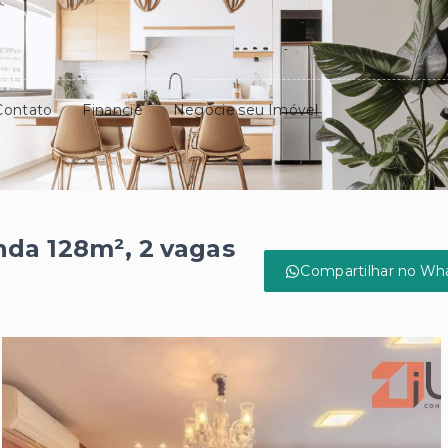
Contato
Financie
Negocie seu Imóvel
da 128m², 2 vagas
Compartilhar no Wh