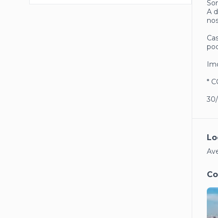
Som
A d
nos
Cas
pod
Imó
* 
30
Lo
Ave
Co