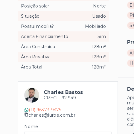
El
Posição solar
Norte
Pi
Situação
Usado
S
Possui mobília?
Mobiliado
Aceita Financiamento
Sim
Pr
Área Construída
128m²
Al
Área Privativa
128m²
H
Área Total
128m²
De
Charles Bastos
Apa
CRECI -
92.949
mui
ser
(11) 96373-9475
sac
charles@iurbe.com.br
alé
con
Nome