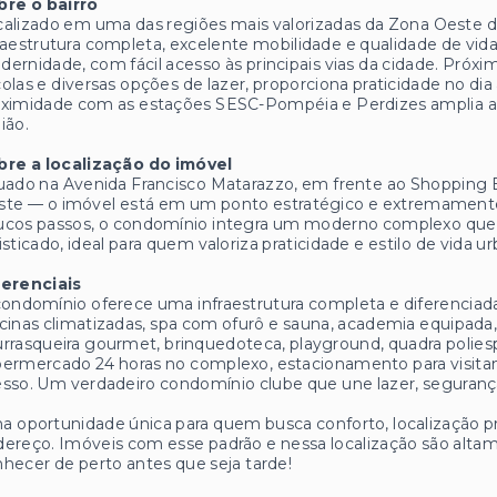
bre o bairro
alizado em uma das regiões mais valorizadas da Zona Oeste d
raestrutura completa, excelente mobilidade e qualidade de vida.
ernidade, com fácil acesso às principais vias da cidade. Próx
olas e diversas opções de lazer, proporciona praticidade no dia
ximidade com as estações SESC-Pompéia e Perdizes amplia as 
ião.
bre a localização do imóvel
tuado na Avenida Francisco Matarazzo, em frente ao Shoppin
te — o imóvel está em um ponto estratégico e extremamente p
ucos passos, o condomínio integra um moderno complexo que
isticado, ideal para quem valoriza praticidade e estilo de vida u
ferenciais
ondomínio oferece uma infraestrutura completa e diferenciada, 
cinas climatizadas, spa com ofurô e sauna, academia equipada, s
rrasqueira gourmet, brinquedoteca, playground, quadra polies
ermercado 24 horas no complexo, estacionamento para visitant
sso. Um verdadeiro condomínio clube que une lazer, seguranç
 oportunidade única para quem busca conforto, localização pr
ereço. Imóveis com esse padrão e nessa localização são alta
hecer de perto antes que seja tarde!