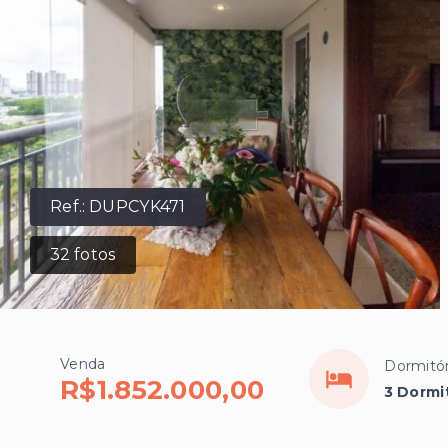
Ref.:
DUPCYK471
32
fotos
Venda
Dormitór
R$1.852.000,00
3 Dormit