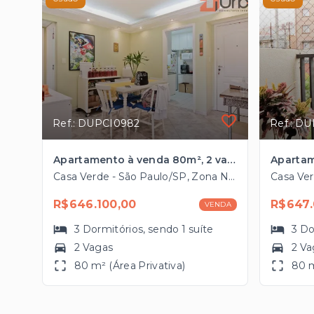
Ref.: DUPCI0982
Ref.: D
Apartamento à venda 80m², 2 vagas na Casa Verde próximo à Marginal Tietê
Casa Verde - São Paulo/SP, Zona Norte
R$646.100,00
R$647.
VENDA
3
Dormitórios
, sendo
1
suíte
3
Do
2 Vagas
2 Va
80 m² (Área Privativa)
80 m