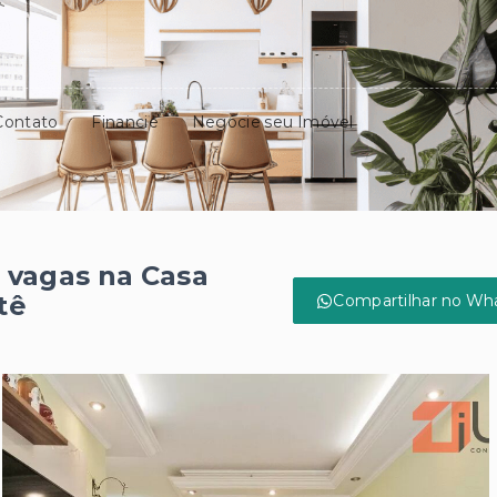
Contato
Financie
Negocie seu Imóvel
 vagas na Casa
tê
Compartilhar no Wh