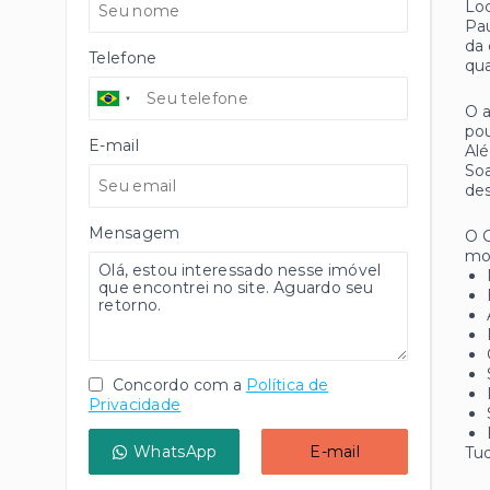
Loc
Pau
da 
Telefone
qua
O 
pou
E-mail
Alé
Soa
de
Mensagem
O C
mo
Concordo com a
Política de
Privacidade
WhatsApp
E-mail
Tud