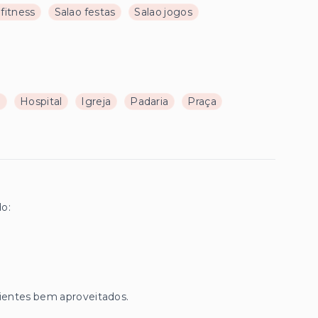
 fitness
Salao festas
Salao jogos
a
Hospital
Igreja
Padaria
Praça
o:
ientes bem aproveitados.