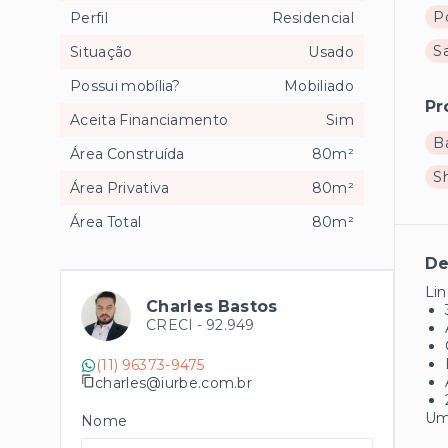
Po
Perfil
Residencial
Sa
Situação
Usado
Possui mobília?
Mobiliado
Pr
Aceita Financiamento
Sim
B
Área Construída
80m²
S
Área Privativa
80m²
Área Total
80m²
De
Lin
Charles Bastos
CRECI -
92.949
(11) 96373-9475
charles@iurbe.com.br
Um 
Nome