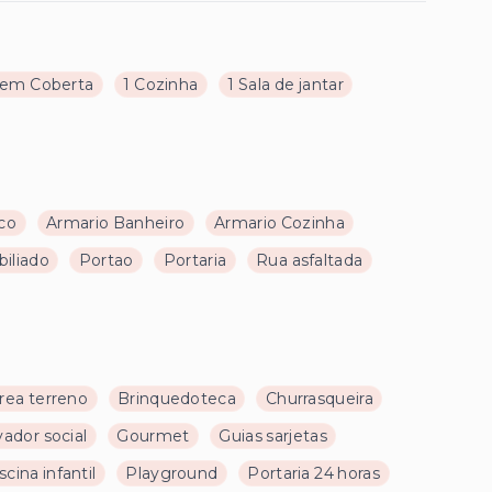
em Coberta
1 Cozinha
1 Sala de jantar
co
Armario Banheiro
Armario Cozinha
iliado
Portao
Portaria
Rua asfaltada
rea terreno
Brinquedoteca
Churrasqueira
vador social
Gourmet
Guias sarjetas
scina infantil
Playground
Portaria 24 horas