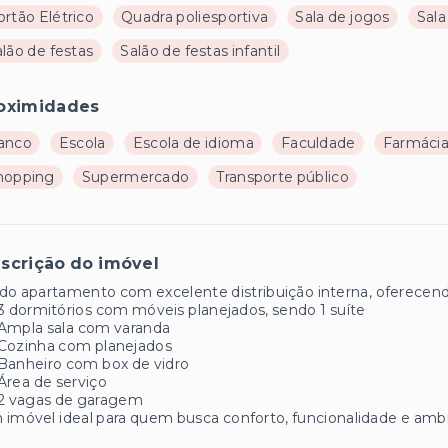
rtão Elétrico
Quadra poliesportiva
Sala de jogos
Sala
lão de festas
Salão de festas infantil
oximidades
anco
Escola
Escola de idioma
Faculdade
Farmáci
hopping
Supermercado
Transporte público
scrição do imóvel
do apartamento com excelente distribuição interna, oferecend
3 dormitórios com móveis planejados, sendo 1 suíte
Ampla sala com varanda
Cozinha com planejados
Banheiro com box de vidro
Área de serviço
2 vagas de garagem
imóvel ideal para quem busca conforto, funcionalidade e amb