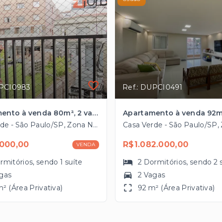
UPCI0983
Ref.: DUPCI0491
Apartamento à venda 80m², 2 vagas na Casa Verde próximo à Marginal Tietê
Casa Verde - São Paulo/SP, Zona Norte
000,00
R$1.082.000,00
VENDA
rmitórios
, sendo
1
suíte
2
Dormitórios
, sendo
2
gas
2 Vagas
² (Área Privativa)
92 m² (Área Privativa)