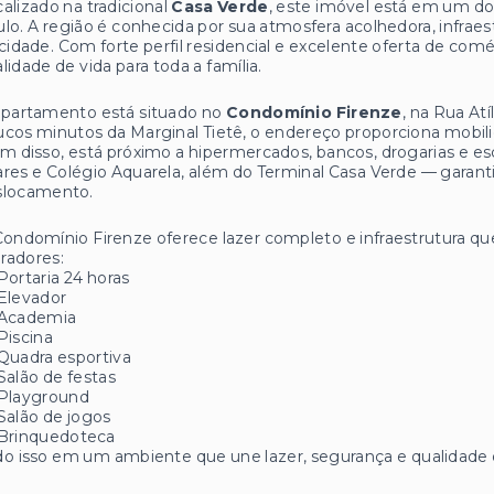
alizado na tradicional
Casa Verde
, este imóvel está em um do
lo. A região é conhecida por sua atmosfera acolhedora, infraest
cidade. Com forte perfil residencial e excelente oferta de comé
lidade de vida para toda a família.
apartamento está situado no
Condomínio Firenze
, na Rua Atí
cos minutos da Marginal Tietê, o endereço proporciona mobilida
m disso, está próximo a hipermercados, bancos, drogarias e e
res e Colégio Aquarela, além do Terminal Casa Verde — garantin
slocamento.
ondomínio Firenze oferece lazer completo e infraestrutura q
radores:
Portaria 24 horas
Elevador
Academia
Piscina
Quadra esportiva
Salão de festas
Playground
Salão de jogos
Brinquedoteca
o isso em um ambiente que une lazer, segurança e qualidade 