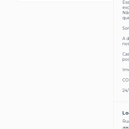
Ess
exc
Não
que
Som
A d
nos
Cas
pod
Imó
CO
24
Lo
Rua