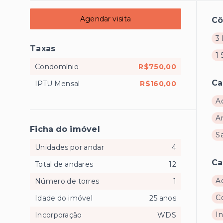
Agendar visita
C
3 
Taxas
1 
Condomínio
R$750,00
Ca
IPTU Mensal
R$160,00
A
A
Ficha do imóvel
S
Unidades por andar
4
Ca
Total de andares
12
A
Número de torres
1
C
Idade do imóvel
25 anos
I
Incorporação
WDS