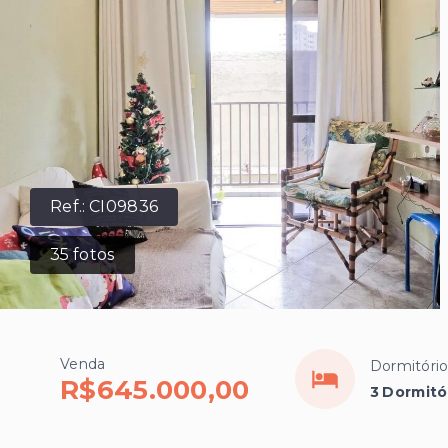
Ref.:
CI09836
35
fotos
Venda
Dormitóri
R$645.000,00
3 Dormitór