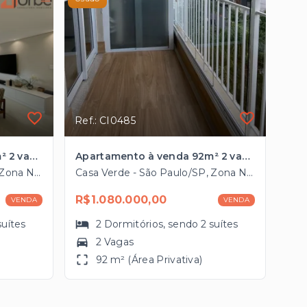
Ref.: CI0485
Apartamento à venda 92m² 2 vagas à 9 minutos da Estação de Metrô Barra Funda
Apartamento à venda 92m² 2 vagas à 9 minutos da Estação de Metrô Barra Funda
Casa Verde - São Paulo/SP, Zona Norte
Casa Verde - São Paulo/SP, Zona Norte
R$1.080.000,00
VENDA
VENDA
suítes
2
Dormitórios
, sendo
2
suítes
2 Vagas
92 m² (Área Privativa)