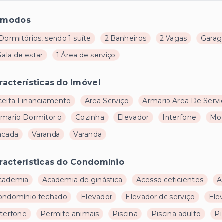
ômodos
Dormitórios, sendo 1 suíte
2 Banheiros
2 Vagas
Garag
Sala de estar
1 Área de serviço
racterísticas do Imóvel
ceita Financiamento
Area Serviço
Armario Area De Servi
rmario Dormitorio
Cozinha
Elevador
Interfone
Mob
acada
Varanda
Varanda
racterísticas do Condomínio
cademia
Academia de ginástica
Acesso deficientes
A
ondomínio fechado
Elevador
Elevador de serviço
Ele
nterfone
Permite animais
Piscina
Piscina adulto
Pi